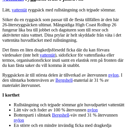
Lätt,
vattentät
ryggsäck med r
ull
stängning och tej
pa
de sömmar.
Söker du en ryggsäck som
pa
ssar till de flesta tillfällen är den här
26-litersryggsäcken ultimat. Mångsidiga High Coast Rolltop 26
fungerar lika bra till jobbet och dagsturen som till resor och
aktiviteter nära vattnet. Dina prylar är helt skyddade från väta i det
vattentät
a huvudfacket med r
ull
stängning.
Det finns en liten dragkedjsförsedd ficka där du kan förvara
värdesaker (inte helt
vattentät
), sidofickor för vatten
fla
ska eller
termos, organisationsfickor inuti samt en elastisk rem på fronten där
du kan fästa saker du vill komma åt snabbt.
Ryggsäcken är till största delen är tillverkad av återvunnen
nylon
. I
den slitstarka bottenväven av
Bergshell
-material är 31 % av
materialet återvunnet.
I korthet
R
ull
stängning och tej
pa
de sömmar gör huvud
pa
rtiet
vattentät
t
Lätt väv och foder av 100 % återvunnen
nylon
Botten
pa
rti i slitstark
Bergshell
-väv med 31 % återvunnen
nylon
En större och en mindre invändig ficka med dragkedja