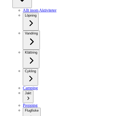
Allt inom Aktiviteter
Löpning
Vandring
Klättring
Cykling
Camping
Jakt
Prepping
Flugfiske