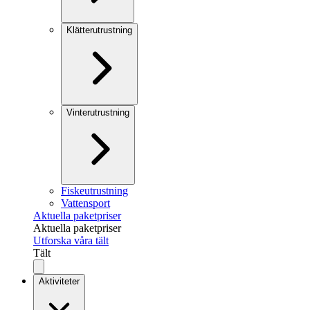
Klätterutrustning
Vinterutrustning
Fiskeutrustning
Vattensport
Aktuella paketpriser
Aktuella paketpriser
Utforska våra tält
Tält
Aktiviteter