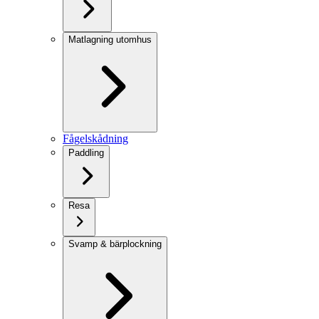
Matlagning utomhus
Fågelskådning
Paddling
Resa
Svamp & bärplockning