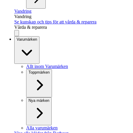
Vandring
Vandring
Se kunskap och tips för att vårda & reparera
Vårda & reparera
Varumärken
Allt inom Varumärken
Toppmärken
Nya märken
Alla varumärken