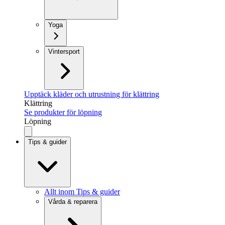
Yoga
Vintersport
Upptäck kläder och utrustning för klättring
Klättring
Se produkter för löpning
Löpning
Tips & guider
Allt inom Tips & guider
Vårda & reparera