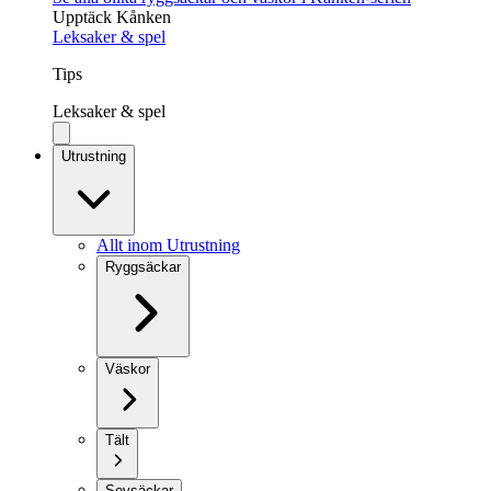
Upptäck Kånken
Leksaker & spel
Tips
Leksaker & spel
Utrustning
Allt inom Utrustning
Ryggsäckar
Väskor
Tält
Sovsäckar