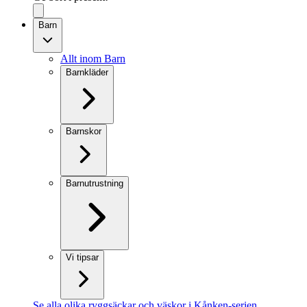
Barn
Allt inom Barn
Barnkläder
Barnskor
Barnutrustning
Vi tipsar
Se alla olika ryggsäckar och väskor i Kånken-serien