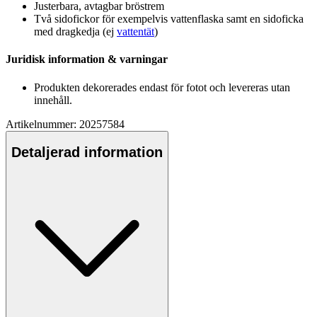
Justerbara, avtagbar bröstrem
Två sidofickor för exem
pe
lvis vatten
fla
ska samt en sidoficka
med dragkedja (ej
vattentät
)
Juridisk information & varningar
Produkten dekorerades endast för fotot och levereras utan
innehåll.
Artikelnummer: 20257584
Detaljerad information