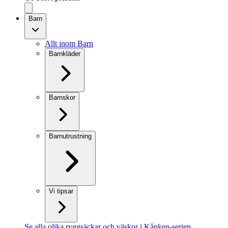
Barn
Allt inom Barn
Barnkläder
Barnskor
Barnutrustning
Vi tipsar
Se alla olika ryggsäckar och väskor i Kånken-serien