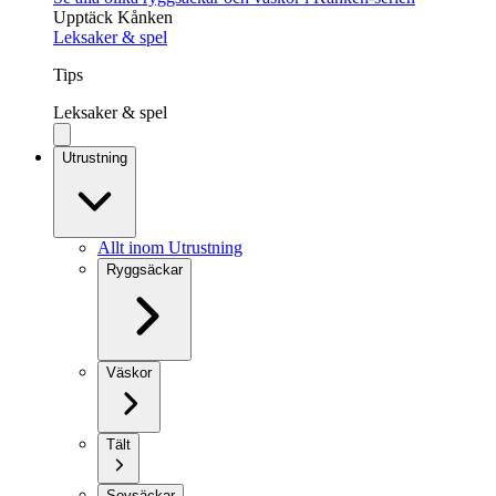
Upptäck Kånken
Leksaker & spel
Tips
Leksaker & spel
Utrustning
Allt inom Utrustning
Ryggsäckar
Väskor
Tält
Sovsäckar