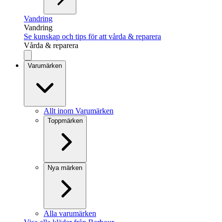
Vandring
Vandring
Se kunskap och tips för att vårda & reparera
Vårda & reparera
Varumärken
Allt inom Varumärken
Toppmärken
Nya märken
Alla varumärken