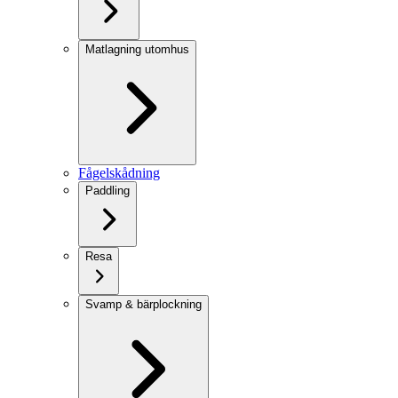
Matlagning utomhus
Fågelskådning
Paddling
Resa
Svamp & bärplockning