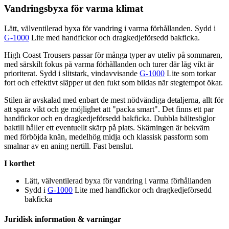
Vandringsbyxa för varma klimat
Lätt, välventilerad byxa för vandring i varma förhållanden. Sydd i
G-1000
Lite med handfickor och dragkedjeförsedd bakficka.
High Coast Trousers
pa
ssar för många ty
pe
r av uteliv på sommaren,
med särskilt fokus på varma förhållanden och turer där låg vikt är
prioriterat. Sydd i slitstark, vindavvisande
G-1000
Lite som torkar
fort och effektivt slä
pp
er ut den fukt som bildas när stegtempot ökar.
Stilen är avskalad med enbart de mest nödvändiga detaljerna, allt för
att s
pa
ra vikt och ge möjlighet att "
pa
cka smart". Det finns ett
pa
r
handfickor och en dragkedjeförsedd bakficka. Dubbla bältesöglor
baktill håller ett eventuellt skärp på plats. Skärningen är bekväm
med förböjda knän, medelhög midja och klassisk
pa
ssform som
smalnar av en aning nertill. Fast benslut.
I korthet
Lätt, välventilerad byxa för vandring i varma förhållanden
Sydd i
G-1000
Lite med handfickor och dragkedjeförsedd
bakficka
Juridisk information & varningar