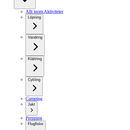
Allt inom Aktiviteter
Löpning
Vandring
Klättring
Cykling
Camping
Jakt
Prepping
Flugfiske