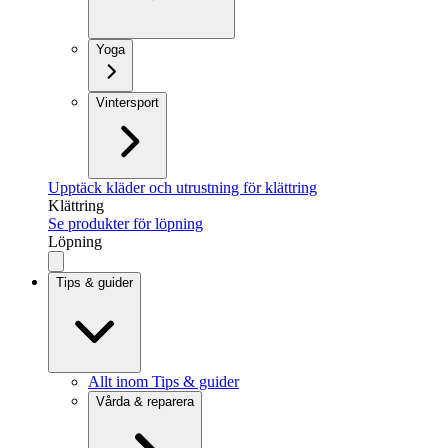
Yoga
Vintersport
Upptäck kläder och utrustning för klättring
Klättring
Se produkter för löpning
Löpning
Tips & guider
Allt inom Tips & guider
Vårda & reparera