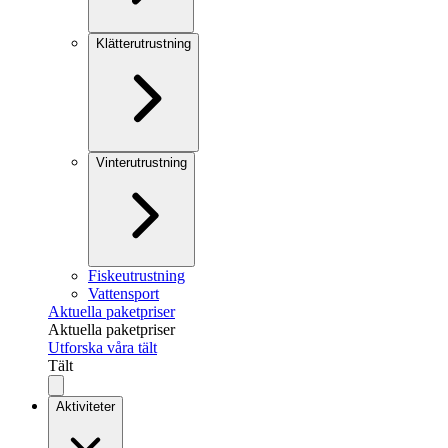
Klätterutrustning
Vinterutrustning
Fiskeutrustning
Vattensport
Aktuella paketpriser
Aktuella paketpriser
Utforska våra tält
Tält
Aktiviteter