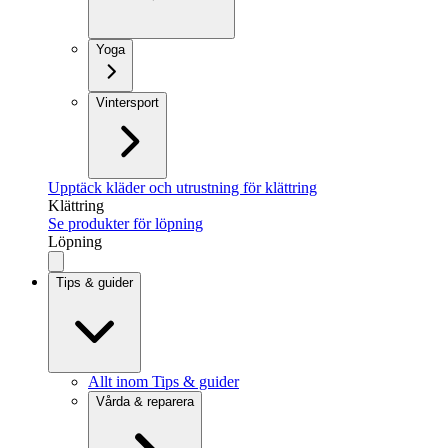
Yoga
Vintersport
Upptäck kläder och utrustning för klättring
Klättring
Se produkter för löpning
Löpning
Tips & guider
Allt inom Tips & guider
Vårda & reparera