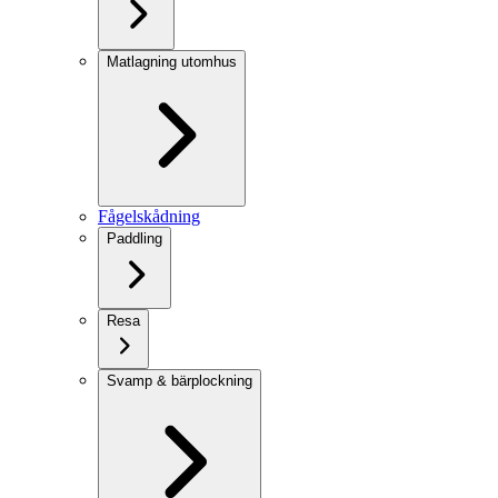
Matlagning utomhus
Fågelskådning
Paddling
Resa
Svamp & bärplockning