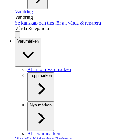
Vandring
Vandring
Se kunskap och tips för att vårda & reparera
Vårda & reparera
Varumärken
Allt inom Varumärken
Toppmärken
Nya märken
Alla varumärken