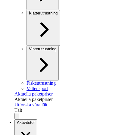
Klätterutrustning
Vinterutrustning
Fiskeutrustning
Vattensport
Aktuella paketpriser
Aktuella paketpriser
Utforska våra tält
Tält
Aktiviteter