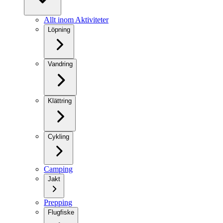
Allt inom Aktiviteter
Löpning
Vandring
Klättring
Cykling
Camping
Jakt
Prepping
Flugfiske