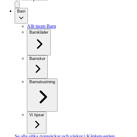
Barn
Allt inom Barn
Barnkläder
Barnskor
Barnutrustning
Vi tipsar
Se alla olika ryggsäckar och väskor i Kånken-serien