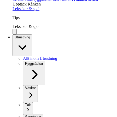
Upptäck Kånken
Leksaker & spel
Tips
Leksaker & spel
Utrustning
Allt inom Utrustning
Ryggsäckar
Väskor
Tält
Sovsäckar