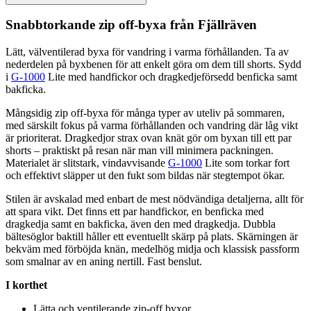
Snabbtorkande zip off-byxa från Fjällräven
Lätt, välventilerad byxa för vandring i varma förhållanden. Ta av
nederdelen på byxbenen för att enkelt göra om dem till shorts. Sydd
i
G-1000
Lite med handfickor och dragkedjeförsedd benficka samt
bakficka.
Mångsidig zip off-byxa för många ty
pe
r av uteliv på sommaren,
med särskilt fokus på varma förhållanden och vandring där låg vikt
är prioriterat. Dragkedjor strax ovan knät gör om byxan till ett
pa
r
shorts – praktiskt på resan när man vill minimera
pa
ckningen.
Materialet är slitstark, vindavvisande
G-1000
Lite som torkar fort
och effektivt slä
pp
er ut den fukt som bildas när stegtempot ökar.
Stilen är avskalad med enbart de mest nödvändiga detaljerna, allt för
att s
pa
ra vikt. Det finns ett
pa
r handfickor, en benficka med
dragkedja samt en bakficka, även den med dragkedja. Dubbla
bältesöglor baktill håller ett eventuellt skärp på plats. Skärningen är
bekväm med förböjda knän, medelhög midja och klassisk
pa
ssform
som smalnar av en aning nertill. Fast benslut.
I korthet
Lätta och ventilerande zip-off byxor