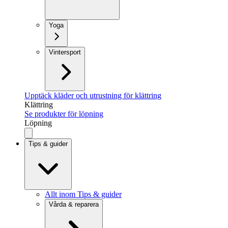
Yoga
Vintersport
Upptäck kläder och utrustning för klättring
Klättring
Se produkter för löpning
Löpning
Tips & guider
Allt inom Tips & guider
Vårda & reparera