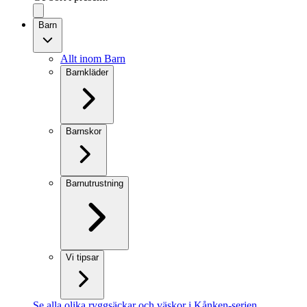
Barn
Allt inom Barn
Barnkläder
Barnskor
Barnutrustning
Vi tipsar
Se alla olika ryggsäckar och väskor i Kånken-serien