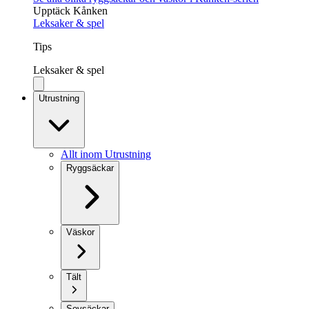
Upptäck Kånken
Leksaker & spel
Tips
Leksaker & spel
Utrustning
Allt inom Utrustning
Ryggsäckar
Väskor
Tält
Sovsäckar