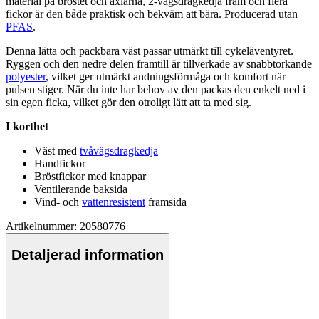
material på bröstet och axlarna, 2-vägsdragkedja fram och flera
fickor är den både praktisk och bekväm att bära. Producerad utan
PFAS
.
Denna lätta och
pa
ckbara väst
pa
ssar utmärkt till cykeläventyret.
Ryggen och den nedre delen framtill är tillverkade av snabbtorkande
polyester
, vilket ger utmärkt andningsförmåga och komfort när
pu
lsen stiger. När du inte har behov av den
pa
ckas den enkelt ned i
sin egen ficka, vilket gör den otroligt lätt att ta med sig.
I korthet
Väst med
tvåvägsdragkedja
Handfickor
Bröstfickor med kna
pp
ar
Ventilerande baksida
Vind- och
vattenresistent
framsida
Artikelnummer: 20580776
Detaljerad information