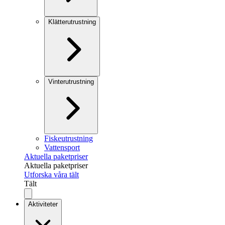
Klätterutrustning
Vinterutrustning
Fiskeutrustning
Vattensport
Aktuella paketpriser
Aktuella paketpriser
Utforska våra tält
Tält
Aktiviteter