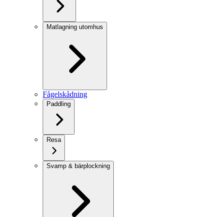
Matlagning utomhus
Fågelskådning
Paddling
Resa
Svamp & bärplockning