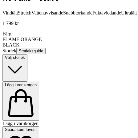
Vindtätt
Stretch
Vattenavvisande
Snabbtorkande
Fuktavledande
Ultralätt
1 799 kr
Färg:
FLAME ORANGE
BLACK
Storlek
Storleksguide
Välj storlek
Lägg i varukorgen
Lägg i varukorgen
Spara som favorit