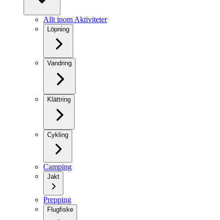
Allt inom Aktiviteter
Löpning
Vandring
Klättring
Cykling
Camping
Jakt
Prepping
Flugfiske