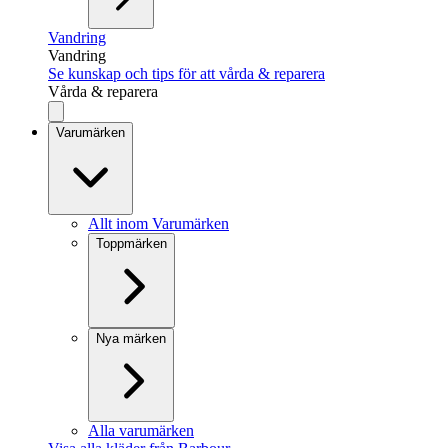
Vandring
Vandring
Se kunskap och tips för att vårda & reparera
Vårda & reparera
Varumärken
Allt inom Varumärken
Toppmärken
Nya märken
Alla varumärken