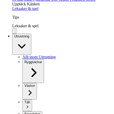
Upptäck Kånken
Leksaker & spel
Tips
Leksaker & spel
Utrustning
Allt inom Utrustning
Ryggsäckar
Väskor
Tält
Sovsäckar