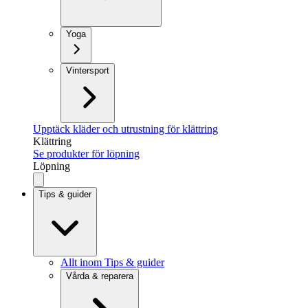
Yoga
Vintersport
Upptäck kläder och utrustning för klättring
Klättring
Se produkter för löpning
Löpning
Tips & guider
Allt inom Tips & guider
Vårda & reparera