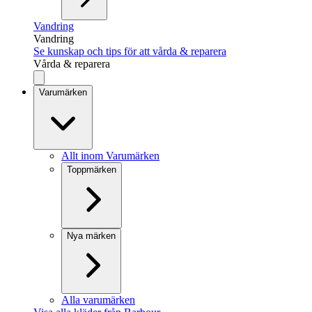
Vandring
Vandring
Se kunskap och tips för att vårda & reparera
Vårda & reparera
Varumärken
Allt inom Varumärken
Toppmärken
Nya märken
Alla varumärken