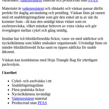
värde
saker,
vattenresistent
material och producerad utan
PFAS
.
Materialet är
vattenresistent
och slitstarkt och väskan
pa
ssar därför
pe
rfekt för daglig användning och
pe
ndling. Väskan fästs på ramen
med ett snabbfrigöringsfäste som gör den enkel att ta av när du
kommer fram - då kan den smidigt bäras vidare som en
axelremsväska, vilket minskar behovet av extra väska och gör
övergången mellan cykel och gång smidig.
Insidan har två blixtlåsförsedda fickor, varav en med nätfickor och
nyckelklämma som håller småsaker organiserade. Utvändigt finns en
mindre blixtlåsförsedd ficka samt en ö
pp
en nätficka för snabb
åtkomst.
Väskan kan kombineras med Hoja Triangle Bag för ytterligare
pa
ckvolym.
I korthet
Cykel- och axelväska i ett
Snabbfrigöringsfäste
Flera praktiska fickor
Nyckelklämma invändigt
Vattenresistent
material
Producerad utan
PFAS