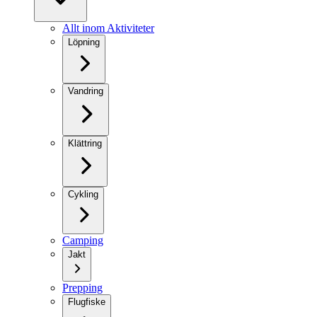
Allt inom Aktiviteter
Löpning
Vandring
Klättring
Cykling
Camping
Jakt
Prepping
Flugfiske