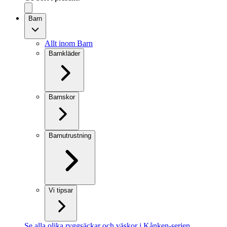
Barn
Allt inom Barn
Barnkläder
Barnskor
Barnutrustning
Vi tipsar
Se alla olika ryggsäckar och väskor i Kånken-serien