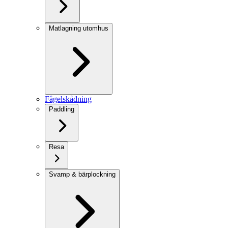
Matlagning utomhus
Fågelskådning
Paddling
Resa
Svamp & bärplockning