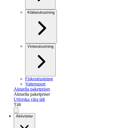
Klätterutrustning
Vinterutrustning
Fiskeutrustning
Vattensport
Aktuella paketpriser
Aktuella paketpriser
Utforska våra tält
Tält
Aktiviteter