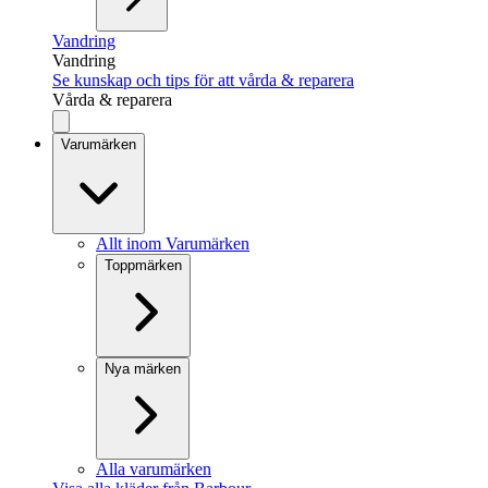
Vandring
Vandring
Se kunskap och tips för att vårda & reparera
Vårda & reparera
Varumärken
Allt inom Varumärken
Toppmärken
Nya märken
Alla varumärken