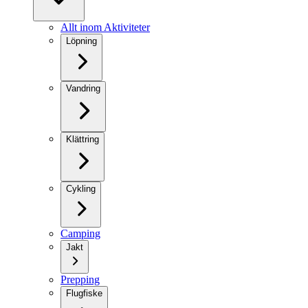
Allt inom Aktiviteter
Löpning
Vandring
Klättring
Cykling
Camping
Jakt
Prepping
Flugfiske