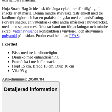
och hållbara material.
Hoja Snack Bag är idealisk för långa cykelturer där tillgång till
snacks är ett måste. Denna mindre styrväska fästs enkelt med tre
kardborreöglor och har en praktisk dragsko med enhandslåsning.
Förvara snacks, en vatten
fla
ska eller andra småsaker i huvudfacket,
medan en se
pa
rat meshficka tar hand om för
pa
ckningar och mindre
skräp.
Vattenavvisande
konstruktion i vi
nylon
-F och återvunnen
polyamid
på insidan. Producerad helt utan
PFAS
.
I korthet
Fästs med tre kardborreöglor
Dragsko med enhandslåsning
Framficka i mesh för snacks
Höjd 15 cm, Bredd 10 cm, Djup 10 cm
Vikt 95 g
Artikelnummer: 20580784
Detaljerad information