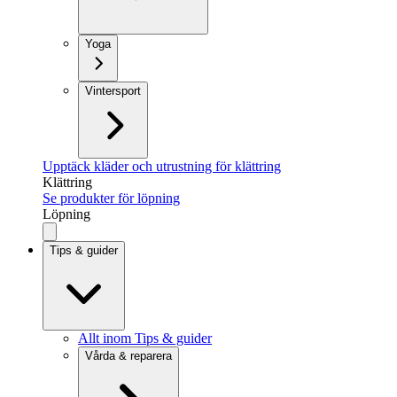
Yoga
Vintersport
Upptäck kläder och utrustning för klättring
Klättring
Se produkter för löpning
Löpning
Tips & guider
Allt inom Tips & guider
Vårda & reparera