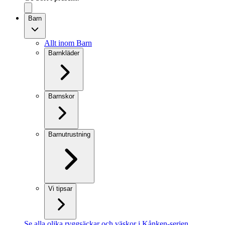
Barn
Allt inom Barn
Barnkläder
Barnskor
Barnutrustning
Vi tipsar
Se alla olika ryggsäckar och väskor i Kånken-serien