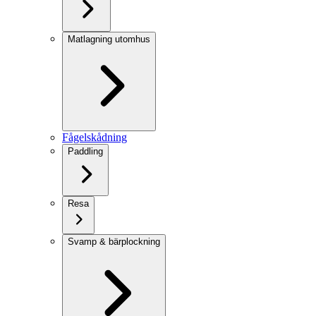
Matlagning utomhus
Fågelskådning
Paddling
Resa
Svamp & bärplockning