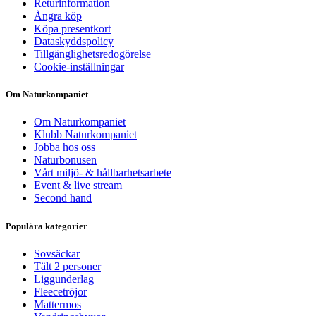
Returinformation
Ångra köp
Köpa presentkort
Dataskyddspolicy
Tillgänglighetsredogörelse
Cookie-inställningar
Om Naturkompaniet
Om Naturkompaniet
Klubb Naturkompaniet
Jobba hos oss
Naturbonusen
Vårt miljö- & hållbarhetsarbete
Event & live stream
Second hand
Populära kategorier
Sovsäckar
Tält 2 personer
Liggunderlag
Fleecetröjor
Mattermos