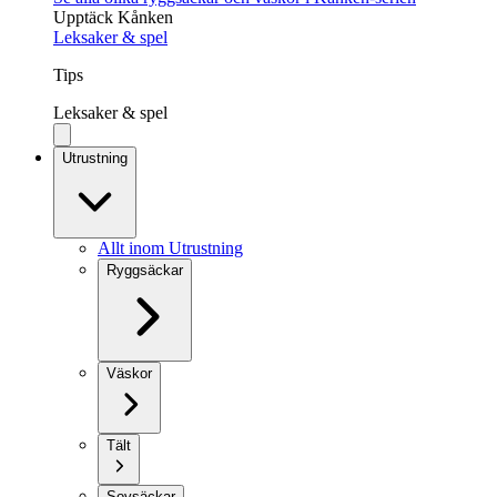
Upptäck Kånken
Leksaker & spel
Tips
Leksaker & spel
Utrustning
Allt inom Utrustning
Ryggsäckar
Väskor
Tält
Sovsäckar