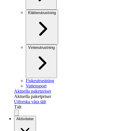
Klätterutrustning
Vinterutrustning
Fiskeutrustning
Vattensport
Aktuella paketpriser
Aktuella paketpriser
Utforska våra tält
Tält
Aktiviteter