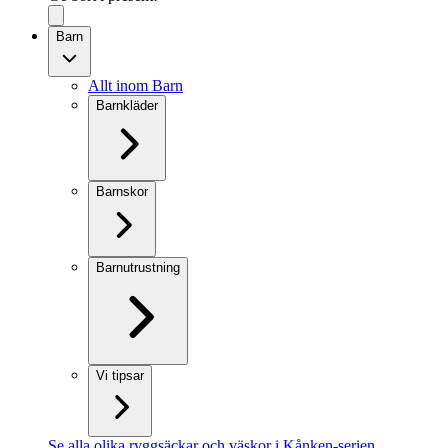
Barn
Allt inom Barn
Barnkläder
Barnskor
Barnutrustning
Vi tipsar
Se alla olika ryggsäckar och väskor i Kånken-serien