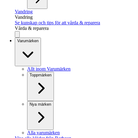
Vandring
Vandring
Se kunskap och tips för att vårda & reparera
Vårda & reparera
Varumärken
Allt inom Varumärken
Toppmärken
Nya märken
Alla varumärken