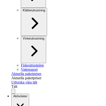
Klätterutrustning
Vinterutrustning
Fiskeutrustning
Vattensport
Aktuella paketpriser
Aktuella paketpriser
Utforska våra tält
Tält
Aktiviteter