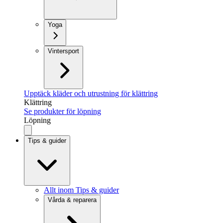
Yoga
Vintersport
Upptäck kläder och utrustning för klättring
Klättring
Se produkter för löpning
Löpning
Tips & guider
Allt inom Tips & guider
Vårda & reparera