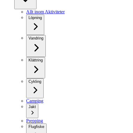
Allt inom Aktiviteter
Löpning
Vandring
Klättring
Cykling
Camping
Jakt
Prepping
Flugfiske