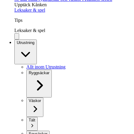
Upptäck Kånken
Leksaker & spel
Tips
Leksaker & spel
Utrustning
Allt inom Utrustning
Ryggsäckar
Väskor
Tält
Sovsäckar