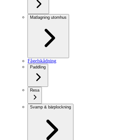
Matlagning utomhus
Fågelskådning
Paddling
Resa
Svamp & bärplockning