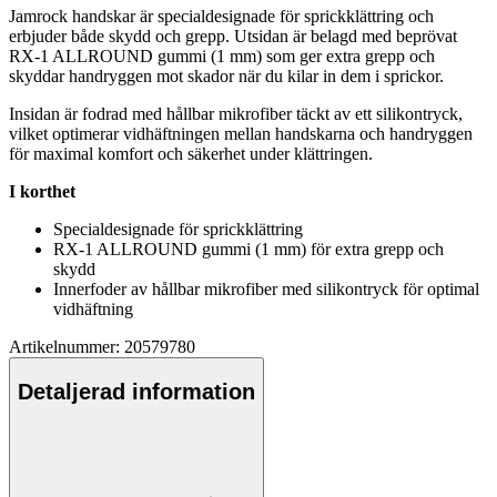
Jamrock handskar är s
pe
cialdesignade för sprickklättring och
erbjuder både skydd och gre
pp
. Utsidan är belagd med beprövat
RX-1 ALLROUND gummi (1 mm) som ger extra gre
pp
och
skyddar handryggen mot skador när du kilar in dem i sprickor.
Insidan är fodrad med hållbar mikrofiber täckt av ett silikontryck,
vilket optimerar vidhäftningen mellan handskarna och handryggen
för maximal komfort och säkerhet under klättringen.
I korthet
S
pe
cialdesignade för sprickklättring
RX-1 ALLROUND gummi (1 mm) för extra gre
pp
och
skydd
Innerfoder av hållbar mikrofiber med silikontryck för optimal
vidhäftning
Artikelnummer: 20579780
Detaljerad information