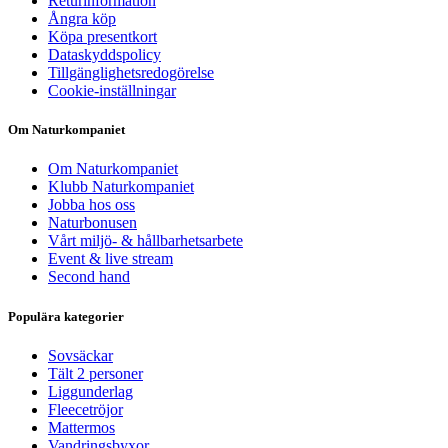
Returinformation
Ångra köp
Köpa presentkort
Dataskyddspolicy
Tillgänglighetsredogörelse
Cookie-inställningar
Om Naturkompaniet
Om Naturkompaniet
Klubb Naturkompaniet
Jobba hos oss
Naturbonusen
Vårt miljö- & hållbarhetsarbete
Event & live stream
Second hand
Populära kategorier
Sovsäckar
Tält 2 personer
Liggunderlag
Fleecetröjor
Mattermos
Vandringsbyxor