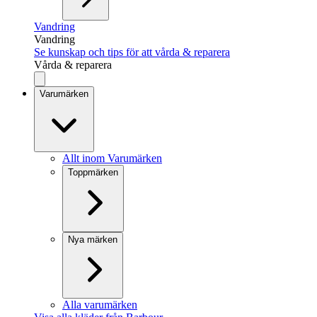
Vandring
Vandring
Se kunskap och tips för att vårda & reparera
Vårda & reparera
Varumärken
Allt inom Varumärken
Toppmärken
Nya märken
Alla varumärken