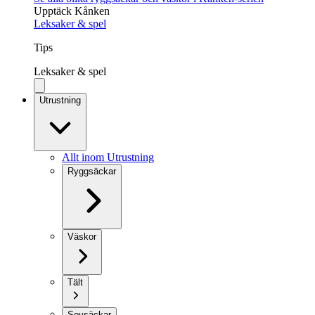
Upptäck Kånken
Leksaker & spel
Tips
Leksaker & spel
Utrustning
Allt inom Utrustning
Ryggsäckar
Väskor
Tält
Sovsäckar