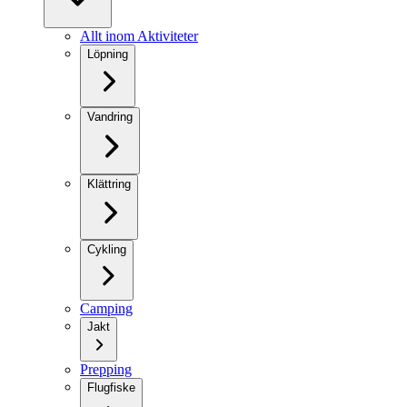
Allt inom Aktiviteter
Löpning
Vandring
Klättring
Cykling
Camping
Jakt
Prepping
Flugfiske