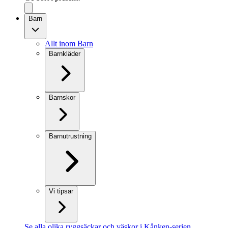
Barn
Allt inom Barn
Barnkläder
Barnskor
Barnutrustning
Vi tipsar
Se alla olika ryggsäckar och väskor i Kånken-serien