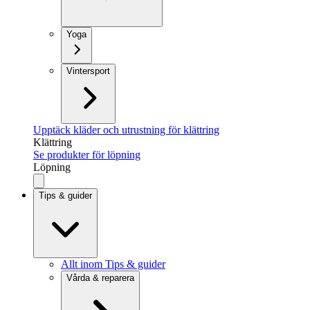
Yoga
Vintersport
Upptäck kläder och utrustning för klättring
Klättring
Se produkter för löpning
Löpning
Tips & guider
Allt inom Tips & guider
Vårda & reparera