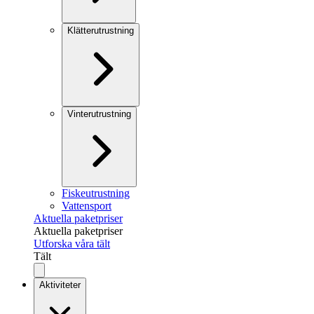
Klätterutrustning
Vinterutrustning
Fiskeutrustning
Vattensport
Aktuella paketpriser
Aktuella paketpriser
Utforska våra tält
Tält
Aktiviteter