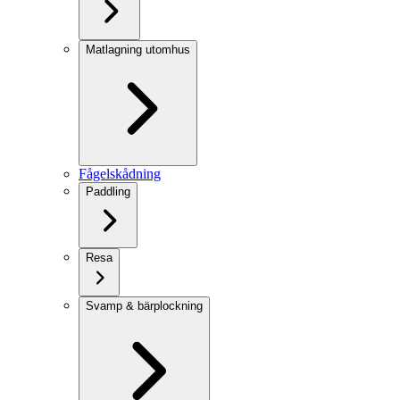
Matlagning utomhus
Fågelskådning
Paddling
Resa
Svamp & bärplockning