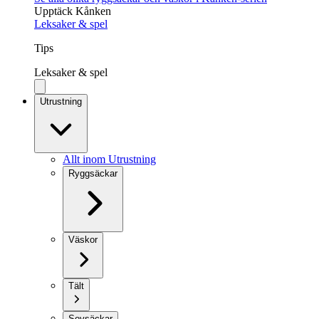
Upptäck Kånken
Leksaker & spel
Tips
Leksaker & spel
Utrustning
Allt inom Utrustning
Ryggsäckar
Väskor
Tält
Sovsäckar