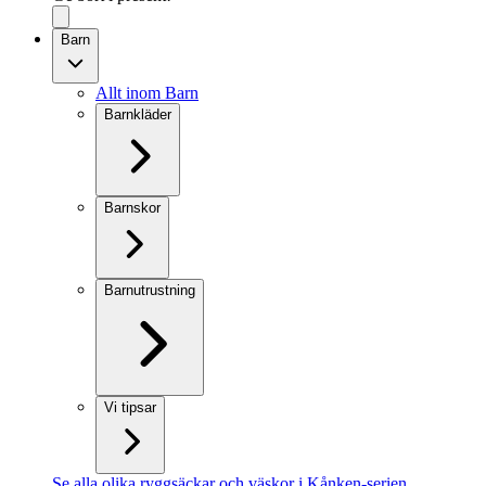
Barn
Allt inom Barn
Barnkläder
Barnskor
Barnutrustning
Vi tipsar
Se alla olika ryggsäckar och väskor i Kånken-serien