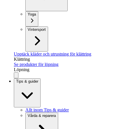
Yoga
Vintersport
Upptäck kläder och utrustning för klättring
Klättring
Se produkter för löpning
Löpning
Tips & guider
Allt inom Tips & guider
Vårda & reparera