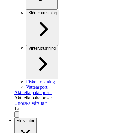
Klätterutrustning
Vinterutrustning
Fiskeutrustning
Vattensport
Aktuella paketpriser
Aktuella paketpriser
Utforska våra tält
Tält
Aktiviteter