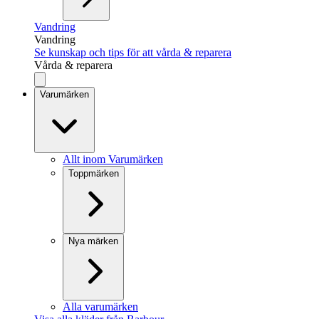
Vandring
Vandring
Se kunskap och tips för att vårda & reparera
Vårda & reparera
Varumärken
Allt inom Varumärken
Toppmärken
Nya märken
Alla varumärken