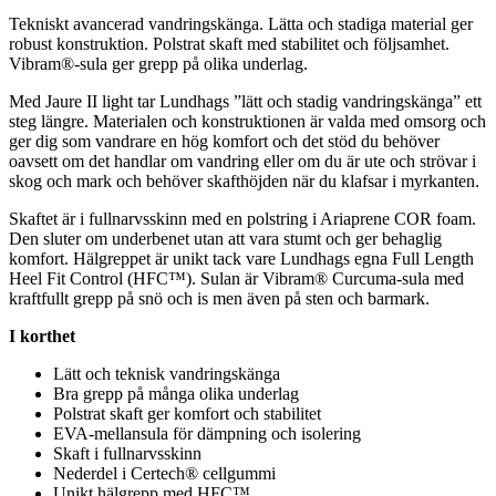
Tekniskt avancerad vandringskänga. Lätta och stadiga material ger
robust konstruktion. Polstrat skaft med stabilitet och följsamhet.
Vibram®-sula ger gre
pp
på olika underlag.
Med Jaure II light tar Lundhags ”lätt och stadig vandringskänga” ett
steg längre. Materialen och konstruktionen är valda med omsorg och
ger dig som vandrare en hög komfort och det stöd du behöver
oavsett om det handlar om vandring eller om du är ute och strövar i
skog och mark och behöver skafthöjden när du klafsar i myrkanten.
Skaftet är i f
ull
narvsskinn med en polstring i Ariaprene COR foam.
Den sluter om underbenet utan att vara stumt och ger behaglig
komfort. Hälgre
pp
et är unikt tack vare Lundhags egna F
ull
Length
Heel Fit Control (HFC™). Sulan är Vibram® Curcuma-sula med
kraftf
ull
t gre
pp
på snö och is men även på sten och barmark.
I korthet
Lätt och teknisk vandringskänga
Bra gre
pp
på många olika underlag
Polstrat skaft ger komfort och stabilitet
EVA-mellansula för dämpning och isolering
Skaft i f
ull
narvsskinn
Nederdel i Certech® cellgummi
Unikt hälgre
pp
med HFC™