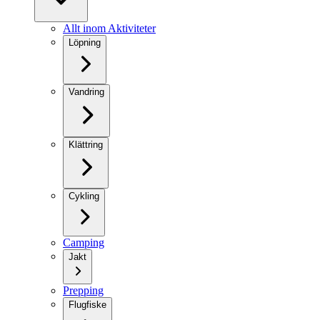
Allt inom Aktiviteter
Löpning
Vandring
Klättring
Cykling
Camping
Jakt
Prepping
Flugfiske