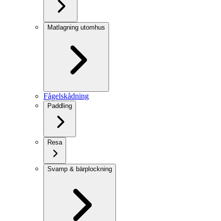
Matlagning utomhus
Fågelskådning
Paddling
Resa
Svamp & bärplockning