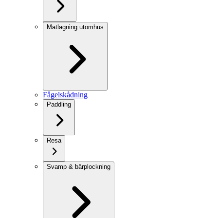
Matlagning utomhus
Fågelskådning
Paddling
Resa
Svamp & bärplockning