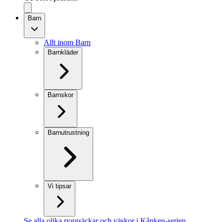
Barn
Allt inom Barn
Barnkläder
Barnskor
Barnutrustning
Vi tipsar
Se alla olika ryggsäckar och väskor i Kånken-serien