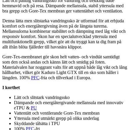
Lätt och pålitlig vandringssko för vandring och trekking både
hemmavid och på resa. Däm
pa
nde mellansula, stabil yttersula med
bra gre
pp
och Gore-Tex membran ger
vattentät
het och ventilation.
Denna lätta men slitstarka vandringssko är utformad för att erbjuda
komfort och energiåtergivning även på de längsta turerna.
Mellansulorna kombinerar stabilitet och dämpning med låg vikt och
responsiv komfort. Skon har en s
pe
cialutvecklad yttersula med
multifunktionellt gre
pp
, vilket gör att du tryggt kan ta dig fram på
allt ifrån blöta fjälleder till havsnära kli
pp
or.
Gore-Tex-membranet gör skon helt vatten- och vindtät samtidigt
som den också andas och känns lätt och smidig på foten.
Materialvalen har noggrant valts för att u
pp
nå både låg vikt och lång
hållbarhet, vilket gör Kaduro Light GTX till en sko som håller i
längden. 100%
PFC
-fria och tillverkad i Euro
pa
.
I korthet
Lätt och slitstark vandringssko
Däm
pa
nde och energiåtergivande mellansula med innovativ
eT
PU
&
PU
Vattentät
t och ventilerande Gore-Tex membran
Yttersula med utmärkt gre
pp
på olika underlag
Skyddande tåhätta i T
PU
100%
PFC
-fri