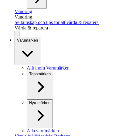
Vandring
Vandring
Se kunskap och tips för att vårda & reparera
Vårda & reparera
Varumärken
Allt inom Varumärken
Toppmärken
Nya märken
Alla varumärken