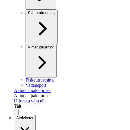
Klätterutrustning
Vinterutrustning
Fiskeutrustning
Vattensport
Aktuella paketpriser
Aktuella paketpriser
Utforska våra tält
Tält
Aktiviteter