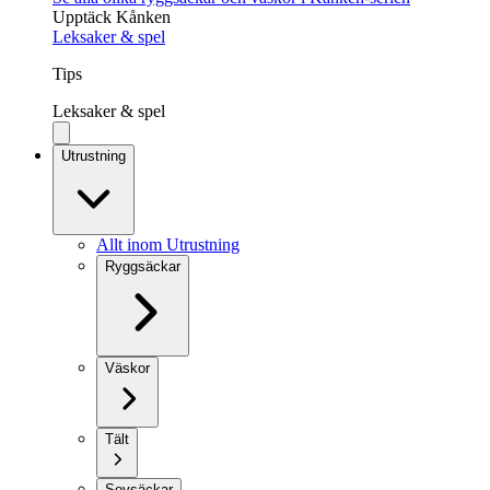
Upptäck Kånken
Leksaker & spel
Tips
Leksaker & spel
Utrustning
Allt inom Utrustning
Ryggsäckar
Väskor
Tält
Sovsäckar