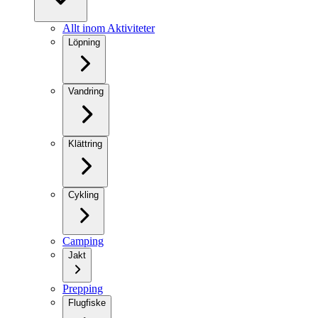
Allt inom Aktiviteter
Löpning
Vandring
Klättring
Cykling
Camping
Jakt
Prepping
Flugfiske