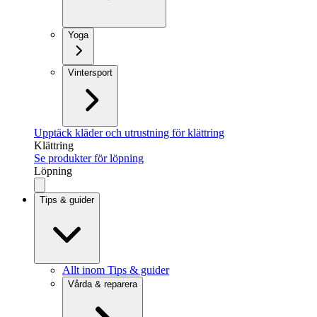
Yoga
Vintersport
Upptäck kläder och utrustning för klättring
Klättring
Se produkter för löpning
Löpning
Tips & guider
Allt inom Tips & guider
Vårda & reparera