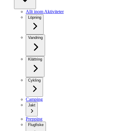
Allt inom Aktiviteter
Löpning
Vandring
Klättring
Cykling
Camping
Jakt
Prepping
Flugfiske