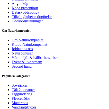
Ångra köp
Köpa presentkort
Dataskyddspolicy
Tillgänglighetsredogörelse
Cookie-inställningar
Om Naturkompaniet
Om Naturkompaniet
Klubb Naturkompaniet
Jobba hos oss
Naturbonusen
Vårt miljö- & hållbarhetsarbete
Event & live stream
Second hand
Populära kategorier
Sovsäckar
Tält 2 personer
Liggunderlag
Fleecetröjor
Mattermos
Vandringsbyxor