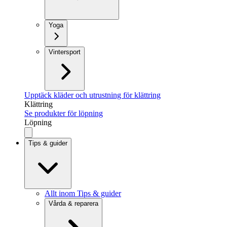
Yoga
Vintersport
Upptäck kläder och utrustning för klättring
Klättring
Se produkter för löpning
Löpning
Tips & guider
Allt inom Tips & guider
Vårda & reparera