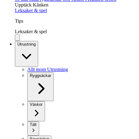
Upptäck Kånken
Leksaker & spel
Tips
Leksaker & spel
Utrustning
Allt inom Utrustning
Ryggsäckar
Väskor
Tält
Sovsäckar