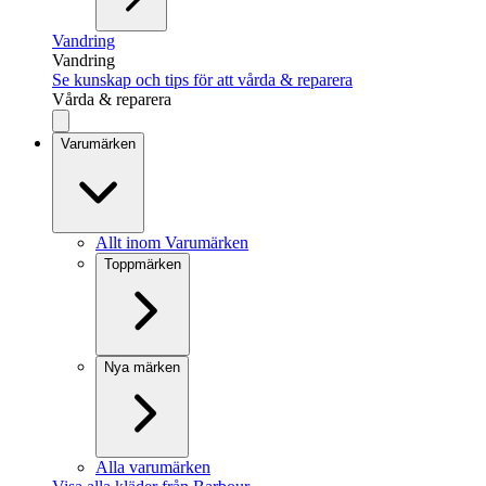
Vandring
Vandring
Se kunskap och tips för att vårda & reparera
Vårda & reparera
Varumärken
Allt inom Varumärken
Toppmärken
Nya märken
Alla varumärken