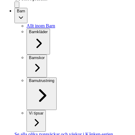
Barn
Allt inom Barn
Barnkläder
Barnskor
Barnutrustning
Vi tipsar
Se alla olika ryggsäckar och väskor i Kånken-serien