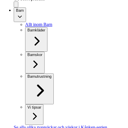
Barn
Allt inom Barn
Barnkläder
Barnskor
Barnutrustning
Vi tipsar
Se alla olika ryggsäckar och väskor i Kånken-serien