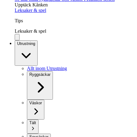
Upptäck Kånken
Leksaker & spel
Tips
Leksaker & spel
Utrustning
Allt inom Utrustning
Ryggsäckar
Väskor
Tält
Sovsäckar