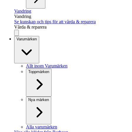
Vandring
Vandring
Se kunskap och tips för att vårda & reparera
Vårda & reparera
Varumärken
Allt inom Varumärken
Toppmärken
Nya märken
Alla varumärken