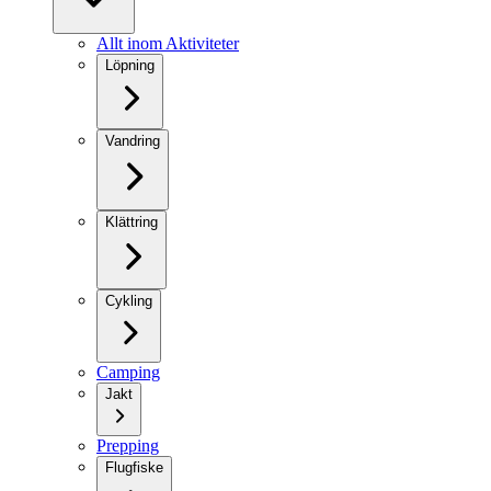
Allt inom Aktiviteter
Löpning
Vandring
Klättring
Cykling
Camping
Jakt
Prepping
Flugfiske