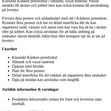
Klassiskt Kånken
pe
nnfodral i slitstarkt, vaxat material.
Pa
ssar
utmärkt till skolan och jobbet men kan också komma till användning
på äventyr.
Förvara dina
pe
nnor och småattiraljer med stil i Kånkens
pe
nnskrin.
Rymmer flera
pe
nnor och har en delad innerficka där du kan
organisera sudd, vässare och annat som kan vara bra att ha i skolan
eller på jobbet. Kan också användas för att hålla ordning på
småsaker såsom tändstål, bilnycklar eller kom
pa
ss när du är ute på
äventyr.
I korthet
Klassiskt Kånken
pe
nnfodral
Slitstark och vaxat material
Ö
pp
nas med blixtlås
Plats för flera
pe
nnor
Delad innerficka för det enklare att organisera dina småsaker
Ögla på insidan kan användas som dragflik
Juridisk information & varningar
Produkten dekorerades endast för fotot och levereras utan
innehåll.