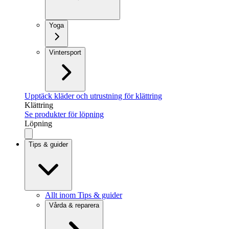
Yoga
Vintersport
Upptäck kläder och utrustning för klättring
Klättring
Se produkter för löpning
Löpning
Tips & guider
Allt inom Tips & guider
Vårda & reparera