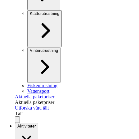
Klätterutrustning
Vinterutrustning
Fiskeutrustning
Vattensport
Aktuella paketpriser
Aktuella paketpriser
Utforska våra tält
Tält
Aktiviteter