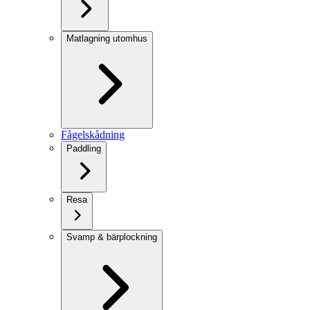
Matlagning utomhus
Fågelskådning
Paddling
Resa
Svamp & bärplockning