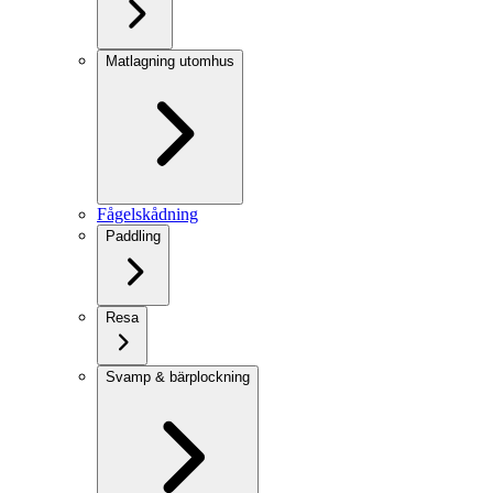
Matlagning utomhus
Fågelskådning
Paddling
Resa
Svamp & bärplockning