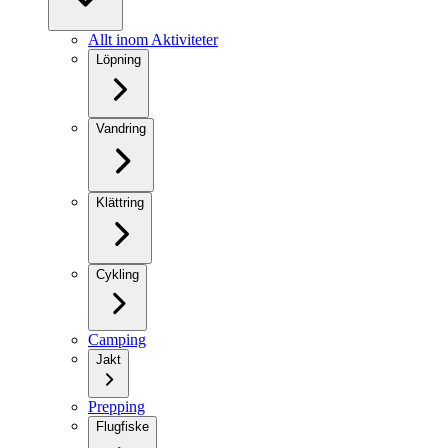
Allt inom Aktiviteter
Löpning
Vandring
Klättring
Cykling
Camping
Jakt
Prepping
Flugfiske