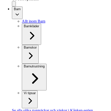
Barn
Allt inom Barn
Barnkläder
Barnskor
Barnutrustning
Vi tipsar
Se alla olika ryggsäckar och väskor i Kånken-serien