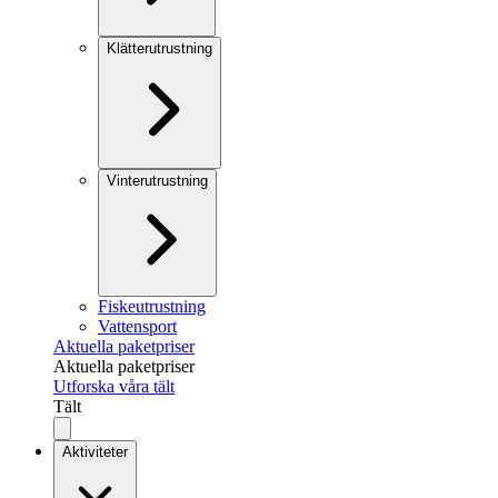
Klätterutrustning
Vinterutrustning
Fiskeutrustning
Vattensport
Aktuella paketpriser
Aktuella paketpriser
Utforska våra tält
Tält
Aktiviteter