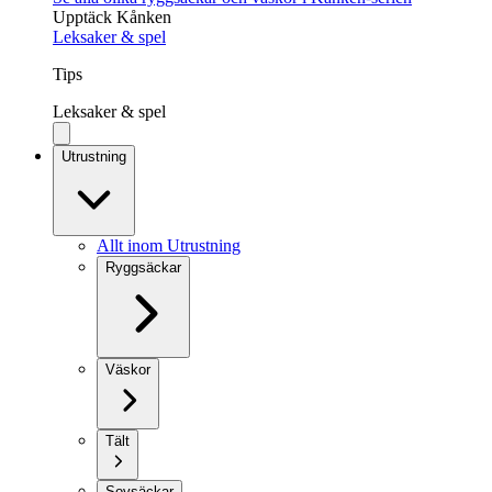
Upptäck Kånken
Leksaker & spel
Tips
Leksaker & spel
Utrustning
Allt inom Utrustning
Ryggsäckar
Väskor
Tält
Sovsäckar