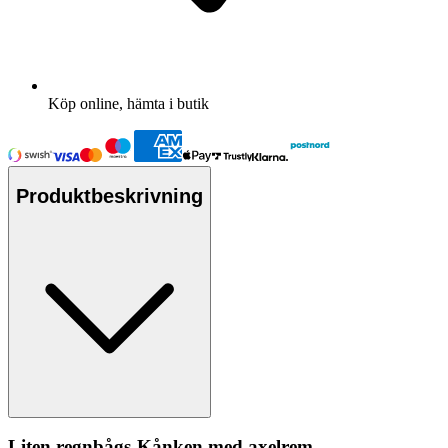
Köp online, hämta i butik
Produktbeskrivning
Liten regnbågs-Kånken med axelrem