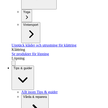
Yoga
Vintersport
Upptäck kläder och utrustning för klättring
Klättring
Se produkter för löpning
Löpning
Tips & guider
Allt inom Tips & guider
Vårda & reparera