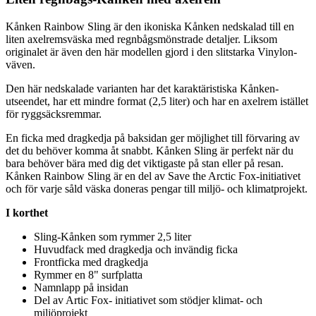
Kånken Rainbow Sling är den ikoniska Kånken nedskalad till en
liten axelremsväska med regnbågsmönstrade detaljer. Liksom
originalet är även den här modellen gjord i den slitstarka Vi
nylon
-
väven.
Den här nedskalade varianten har det karaktäristiska Kånken-
utseendet, har ett mindre format (2,5 liter) och har en axelrem istället
för ryggsäcksremmar.
En ficka med dragkedja på baksidan ger möjlighet till förvaring av
det du behöver komma åt snabbt. Kånken Sling är
pe
rfekt när du
bara behöver bära med dig det viktigaste på stan eller på resan.
Kånken Rainbow Sling är en del av Save the Arctic Fox-initiativet
och för varje såld väska doneras
pe
ngar till miljö- och klimatprojekt.
I korthet
Sling-Kånken som rymmer 2,5 liter
Huvudfack med dragkedja och invändig ficka
Frontficka med dragkedja
Rymmer en 8" surfplatta
Namnla
pp
på insidan
Del av Artic Fox- initiativet som stödjer klimat- och
miljöprojekt