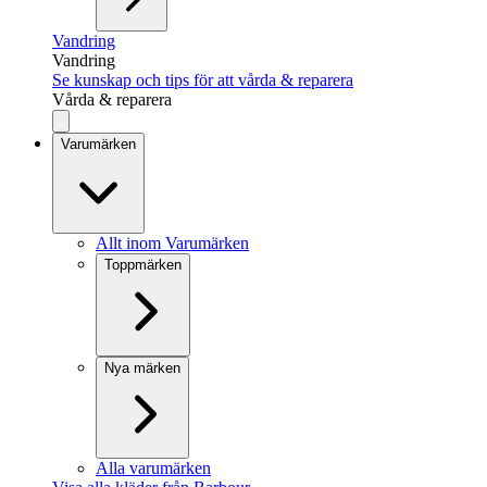
Vandring
Vandring
Se kunskap och tips för att vårda & reparera
Vårda & reparera
Varumärken
Allt inom Varumärken
Toppmärken
Nya märken
Alla varumärken