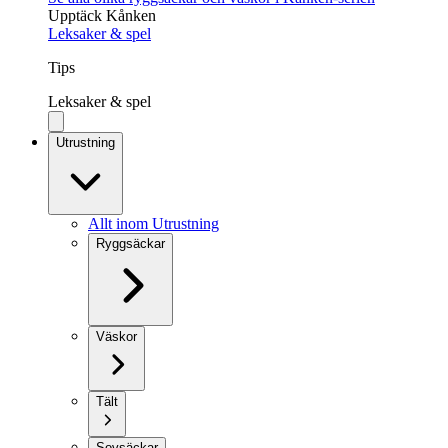
Upptäck Kånken
Leksaker & spel
Tips
Leksaker & spel
Utrustning
Allt inom Utrustning
Ryggsäckar
Väskor
Tält
Sovsäckar