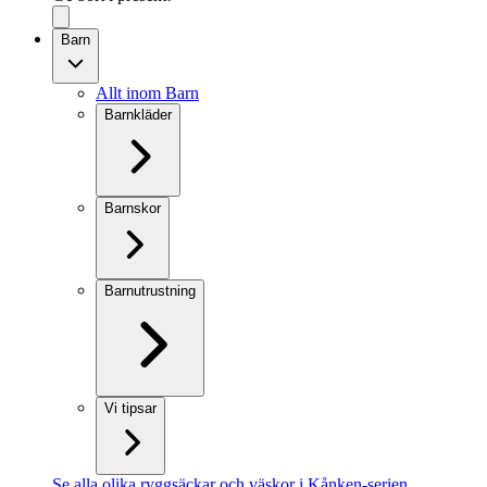
Barn
Allt inom Barn
Barnkläder
Barnskor
Barnutrustning
Vi tipsar
Se alla olika ryggsäckar och väskor i Kånken-serien