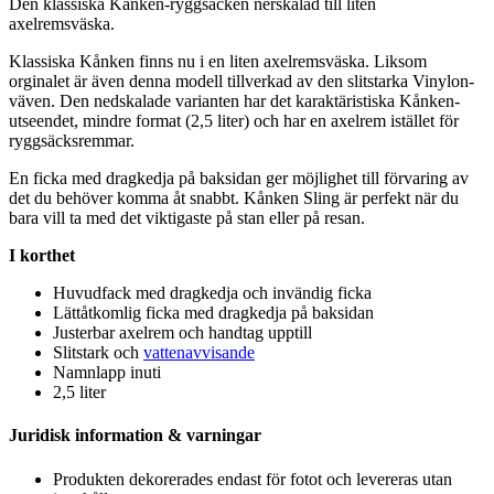
Den klassiska Kånken-ryggsäcken nerskalad till liten
axelremsväska.
Klassiska Kånken finns nu i en liten axelremsväska. Liksom
orginalet är även denna modell tillverkad av den slitstarka Vi
nylon
-
väven. Den nedskalade varianten har det karaktäristiska Kånken-
utseendet, mindre format (2,5 liter) och har en axelrem istället för
ryggsäcksremmar.
En ficka med dragkedja på baksidan ger möjlighet till förvaring av
det du behöver komma åt snabbt. Kånken Sling är
pe
rfekt när du
bara vill ta med det viktigaste på stan eller på resan.
I korthet
Huvudfack med dragkedja och invändig ficka
Lättåtkomlig ficka med dragkedja på baksidan
Justerbar axelrem och handtag u
pp
till
Slitstark och
vattenavvisande
Namnla
pp
inuti
2,5 liter
Juridisk information & varningar
Produkten dekorerades endast för fotot och levereras utan