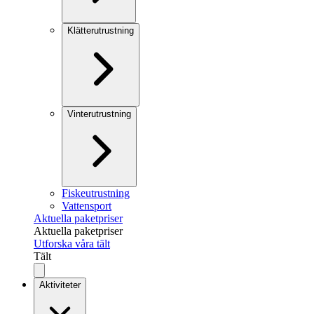
Klätterutrustning
Vinterutrustning
Fiskeutrustning
Vattensport
Aktuella paketpriser
Aktuella paketpriser
Utforska våra tält
Tält
Aktiviteter