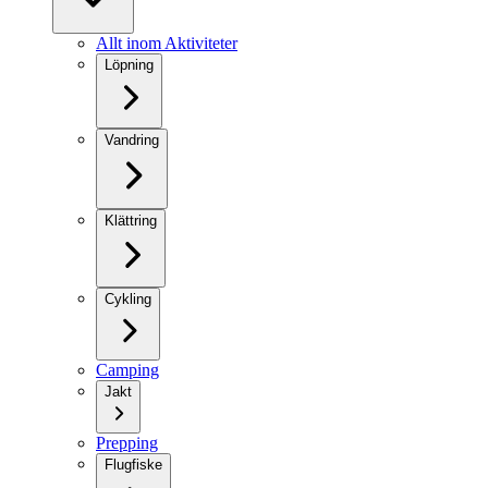
Allt inom Aktiviteter
Löpning
Vandring
Klättring
Cykling
Camping
Jakt
Prepping
Flugfiske