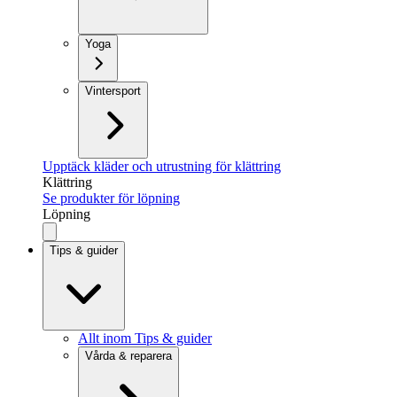
Yoga
Vintersport
Upptäck kläder och utrustning för klättring
Klättring
Se produkter för löpning
Löpning
Tips & guider
Allt inom Tips & guider
Vårda & reparera