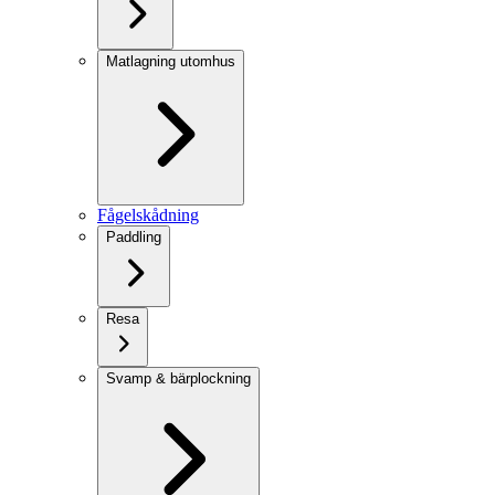
Matlagning utomhus
Fågelskådning
Paddling
Resa
Svamp & bärplockning