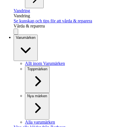
Vandring
Vandring
Se kunskap och tips för att vårda & reparera
Vårda & reparera
Varumärken
Allt inom Varumärken
Toppmärken
Nya märken
Alla varumärken