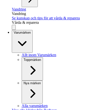
Vandring
Vandring
Se kunskap och tips för att vårda & reparera
Vårda & reparera
Varumärken
Allt inom Varumärken
Toppmärken
Nya märken
Alla varumärken