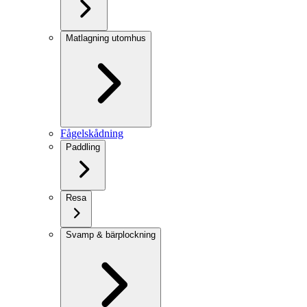
Matlagning utomhus
Fågelskådning
Paddling
Resa
Svamp & bärplockning