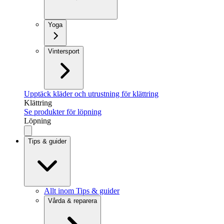
Yoga
Vintersport
Upptäck kläder och utrustning för klättring
Klättring
Se produkter för löpning
Löpning
Tips & guider
Allt inom Tips & guider
Vårda & reparera