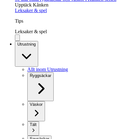
Upptäck Kånken
Leksaker & spel
Tips
Leksaker & spel
Utrustning
Allt inom Utrustning
Ryggsäckar
Väskor
Tält
Sovsäckar