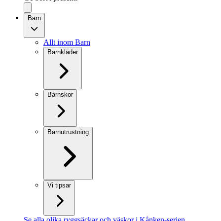
Barn
Allt inom Barn
Barnkläder
Barnskor
Barnutrustning
Vi tipsar
Se alla olika ryggsäckar och väskor i Kånken-serien