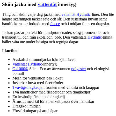
Skön jacka med
vattentät
innertyg
Tålig och skön varje-dag-jacka med
vattentät
Hydratic
-liner. Den lite
längre skärningen täcker säte och lår. Den justerbara huvan samt
handfickorna är fodrade med
fleece
och i midjan finns en dragsko.
Jackan
pa
ssar
pe
rfekt för hundpromenader, skogspromenader och
transport till och från skola och jobb. Den
vattentät
a
Hydratic
-lining
håller väta ute under höstiga och regniga dagar.
I korthet
Avskalad allroundjacka från Fjällräven
Vattentät
Hydratic
-innertyg
G-1000®
Silent Eco av återvunnen
polyester
och ekologisk
bom
ull
Mesh för ventilation bak i oket
Justerbar huva med
fleece
foder
Tvåvägsdragkedja
i fronten med vindslå och kna
pp
ar
Två handfickor med
fleece
foder och dragkedjor
En invändig ficka med dragkedja
Ärmslut med kil för att enkelt
pa
ssa över handskar
Dragsko i midjan
Förstärkningar på armbågar