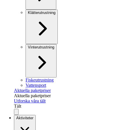
Klätterutrustning
Vinterutrustning
Fiskeutrustning
Vattensport
Aktuella paketpriser
Aktuella paketpriser
Utforska våra tält
Tält
Aktiviteter