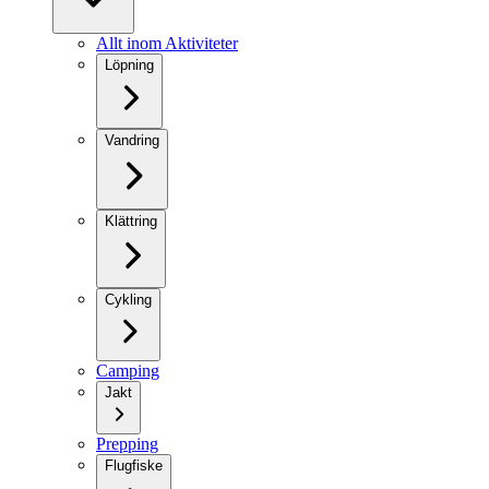
Allt inom Aktiviteter
Löpning
Vandring
Klättring
Cykling
Camping
Jakt
Prepping
Flugfiske