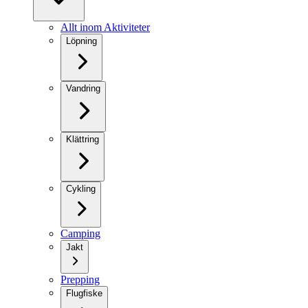
Allt inom Aktiviteter
Löpning
Vandring
Klättring
Cykling
Camping
Jakt
Prepping
Flugfiske