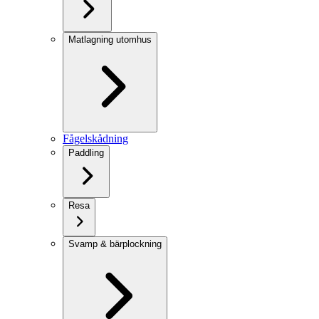
Matlagning utomhus
Fågelskådning
Paddling
Resa
Svamp & bärplockning