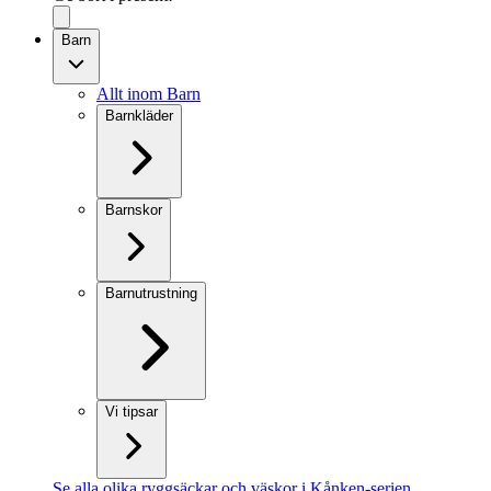
Barn
Allt inom Barn
Barnkläder
Barnskor
Barnutrustning
Vi tipsar
Se alla olika ryggsäckar och väskor i Kånken-serien