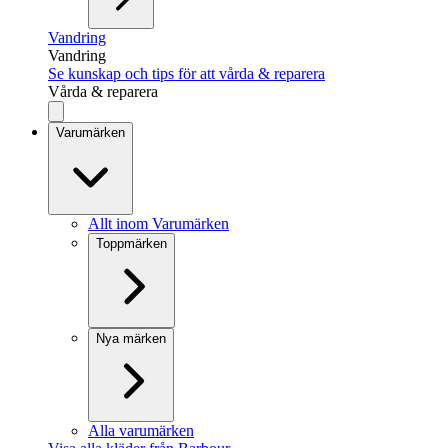
Vandring
Vandring
Se kunskap och tips för att vårda & reparera
Vårda & reparera
Varumärken
Allt inom Varumärken
Toppmärken
Nya märken
Alla varumärken