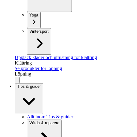
Yoga
Vintersport
Upptäck kläder och utrustning för klättring
Klättring
Se produkter för löpning
Löpning
Tips & guider
Allt inom Tips & guider
Vårda & reparera