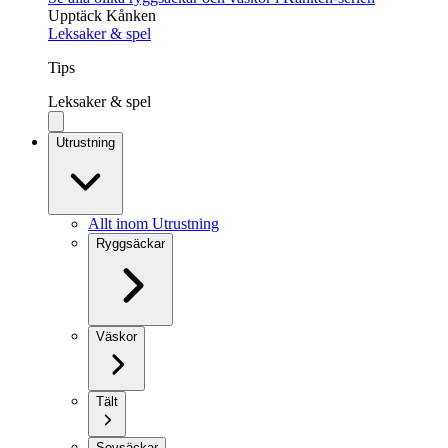
Upptäck Kånken
Leksaker & spel
Tips
Leksaker & spel
Utrustning
Allt inom Utrustning
Ryggsäckar
Väskor
Tält
Sovsäckar