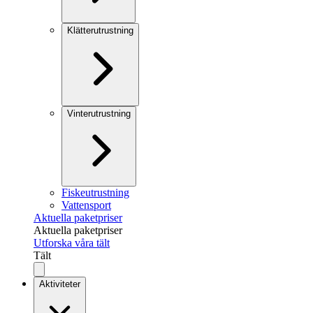
Klätterutrustning
Vinterutrustning
Fiskeutrustning
Vattensport
Aktuella paketpriser
Aktuella paketpriser
Utforska våra tält
Tält
Aktiviteter