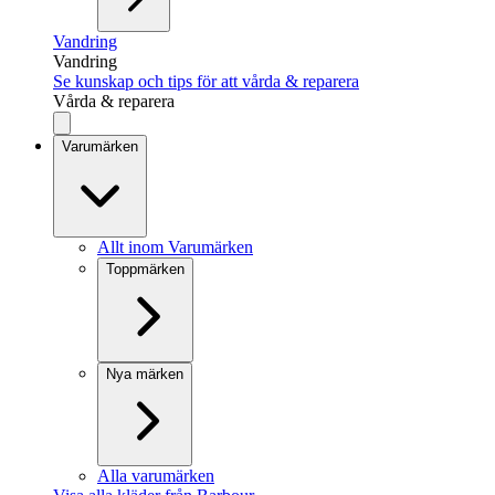
Vandring
Vandring
Se kunskap och tips för att vårda & reparera
Vårda & reparera
Varumärken
Allt inom Varumärken
Toppmärken
Nya märken
Alla varumärken