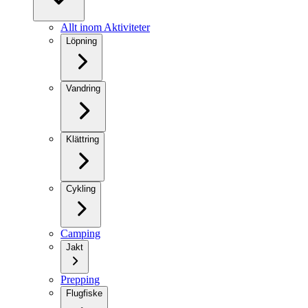
Allt inom Aktiviteter
Löpning
Vandring
Klättring
Cykling
Camping
Jakt
Prepping
Flugfiske