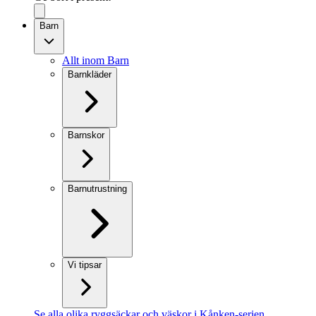
Barn
Allt inom Barn
Barnkläder
Barnskor
Barnutrustning
Vi tipsar
Se alla olika ryggsäckar och väskor i Kånken-serien