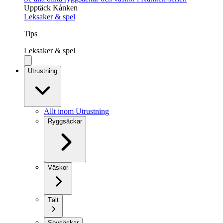
Upptäck Kånken
Leksaker & spel
Tips
Leksaker & spel
Utrustning
Allt inom Utrustning
Ryggsäckar
Väskor
Tält
Sovsäckar