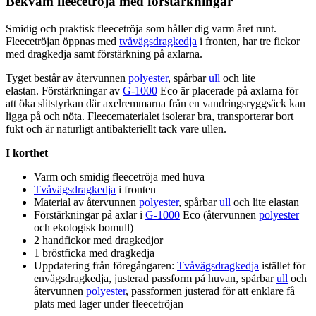
Bekväm
fleece
tröja med förstärkningar
Smidig och praktisk
fleece
tröja som håller dig varm året runt.
Fleece
tröjan ö
pp
nas med
tvåvägsdragkedja
i fronten, har tre fickor
med dragkedja samt förstärkning på axlarna.
Tyget består av återvunnen
polyester
, spårbar
ull
och lite
elastan. Förstärkningar av
G-1000
Eco är placerade på axlarna för
att öka slitstyrkan där axelremmarna från en vandringsryggsäck kan
ligga på och nöta.
Fleece
materialet isolerar bra, transporterar bort
fukt och är naturligt antibakteriellt tack vare
ull
en.
I korthet
Varm och smidig
fleece
tröja med huva
Tvåvägsdragkedja
i fronten
Material av återvunnen
polyester
, spårbar
ull
och lite elastan
Förstärkningar på axlar i
G-1000
Eco (återvunnen
polyester
och ekologisk bom
ull
)
2 handfickor med dragkedjor
1 bröstficka med dragkedja
U
pp
datering från föregångaren:
Tvåvägsdragkedja
istället för
envägsdragkedja, justerad
pa
ssform på huvan, spårbar
ull
och
återvunnen
polyester
,
pa
ssformen justerad för att enklare få
plats med lager under
fleece
tröjan