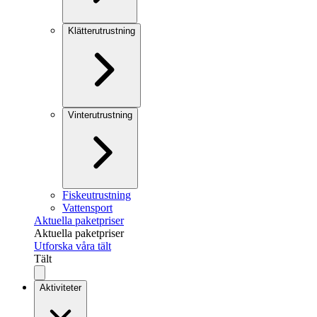
Klätterutrustning
Vinterutrustning
Fiskeutrustning
Vattensport
Aktuella paketpriser
Aktuella paketpriser
Utforska våra tält
Tält
Aktiviteter