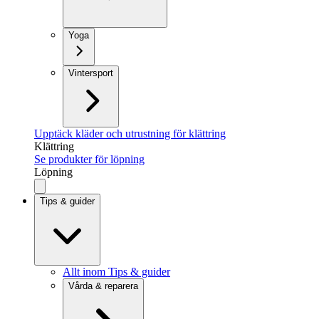
Yoga
Vintersport
Upptäck kläder och utrustning för klättring
Klättring
Se produkter för löpning
Löpning
Tips & guider
Allt inom Tips & guider
Vårda & reparera