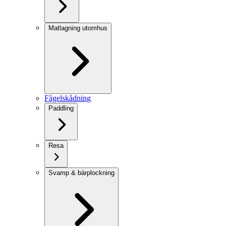
Matlagning utomhus
Fågelskådning
Paddling
Resa
Svamp & bärplockning