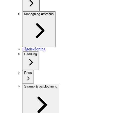
Matlagning utomhus
Fågelskådning
Paddling
Resa
Svamp & bärplockning