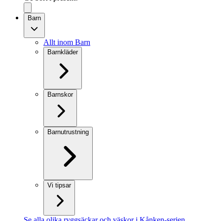
Barn
Allt inom Barn
Barnkläder
Barnskor
Barnutrustning
Vi tipsar
Se alla olika ryggsäckar och väskor i Kånken-serien