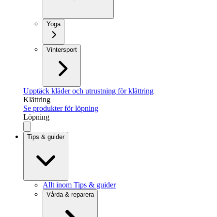
Yoga
Vintersport
Upptäck kläder och utrustning för klättring
Klättring
Se produkter för löpning
Löpning
Tips & guider
Allt inom Tips & guider
Vårda & reparera