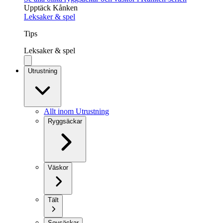
Upptäck Kånken
Leksaker & spel
Tips
Leksaker & spel
Utrustning
Allt inom Utrustning
Ryggsäckar
Väskor
Tält
Sovsäckar