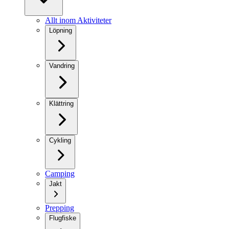
Allt inom Aktiviteter
Löpning
Vandring
Klättring
Cykling
Camping
Jakt
Prepping
Flugfiske