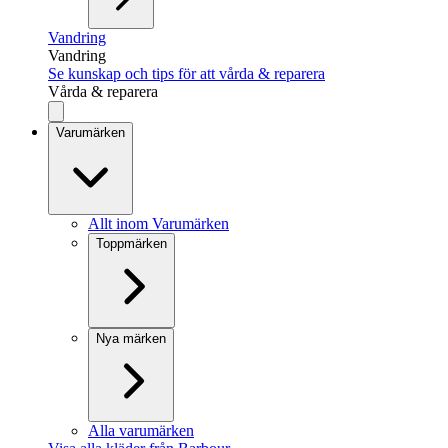
Vandring
Vandring
Se kunskap och tips för att vårda & reparera
Vårda & reparera
Varumärken
Allt inom Varumärken
Toppmärken
Nya märken
Alla varumärken