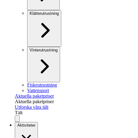
Klätterutrustning
Vinterutrustning
Fiskeutrustning
Vattensport
Aktuella paketpriser
Aktuella paketpriser
Utforska våra tält
Tält
Aktiviteter