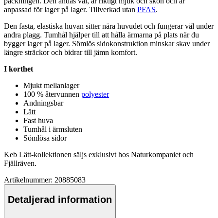
pa
ckningen. Den andas väl, är riktigt mjuk och skön och är
an
pa
ssad för lager på lager. Tillverkad utan
PFAS
.
Den fasta, elastiska huvan sitter nära huvudet och fungerar väl under
andra plagg. Tumhål hjäl
pe
r till att hålla ärmarna på plats när du
bygger lager på lager. Sömlös sidokonstruktion minskar skav under
längre sträckor och bidrar till jämn komfort.
I korthet
Mjukt mellanlager
100 % återvunnen
polyester
Andningsbar
Lätt
Fast huva
Tumhål i ärmsluten
Sömlösa sidor
Keb Lätt-kollektionen säljs exklusivt hos Naturkom
pa
niet och
Fjällräven.
Artikelnummer: 20885083
Detaljerad information