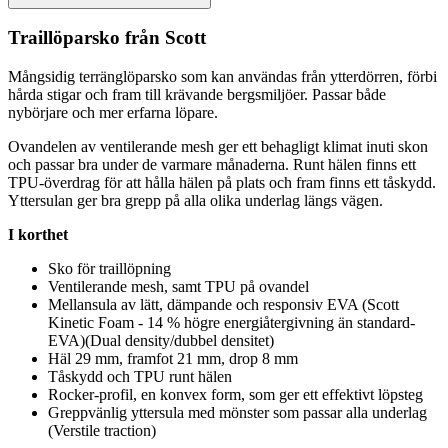
Traillö
pa
rsko från Scott
Mångsidig terränglö
pa
rsko som kan användas från ytterdörren, förbi
hårda stigar och fram till krävande bergsmiljöer.
Pa
ssar både
nybörjare och mer erfarna lö
pa
re.
Ovandelen av ventilerande mesh ger ett behagligt klimat inuti skon
och
pa
ssar bra under de varmare månaderna. Runt hälen finns ett
T
PU
-överdrag för att hålla hälen på plats och fram finns ett tåskydd.
Yttersulan ger bra gre
pp
på alla olika underlag längs vägen.
I korthet
Sko för traillöpning
Ventilerande mesh, samt T
PU
på ovandel
Mellansula av lätt, däm
pa
nde och responsiv EVA (Scott
Kinetic Foam - 14 % högre energiåtergivning än standard-
EVA)(Dual density/dubbel densitet)
Häl 29 mm, framfot 21 mm, drop 8 mm
Tåskydd och T
PU
runt hälen
Rocker-profil, en konvex form, som ger ett effektivt lö
ps
teg
Gre
pp
vänlig yttersula med mönster som
pa
ssar alla underlag
(Verstile traction)