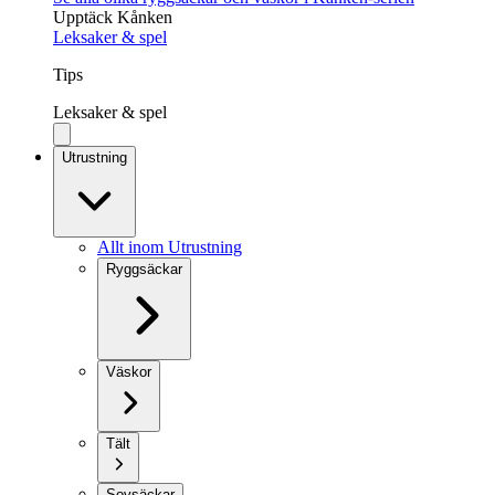
Upptäck Kånken
Leksaker & spel
Tips
Leksaker & spel
Utrustning
Allt inom Utrustning
Ryggsäckar
Väskor
Tält
Sovsäckar