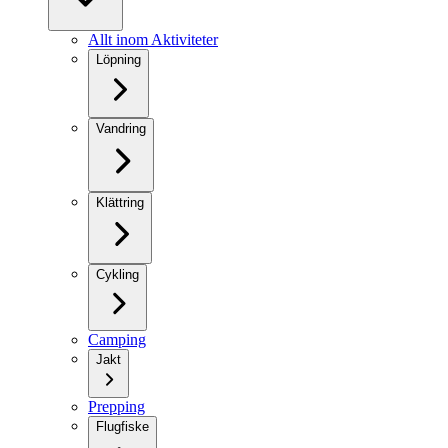
Allt inom Aktiviteter
Löpning
Vandring
Klättring
Cykling
Camping
Jakt
Prepping
Flugfiske