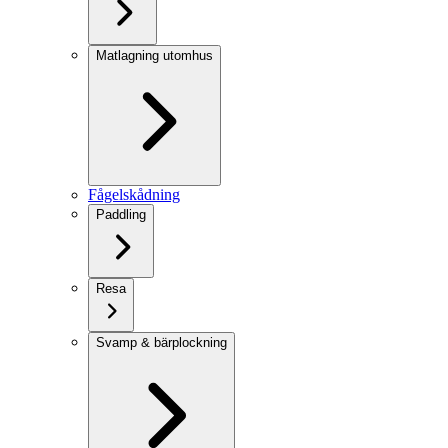
Matlagning utomhus
Fågelskådning
Paddling
Resa
Svamp & bärplockning