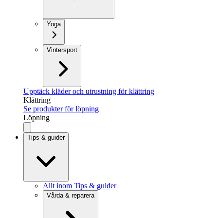
Yoga
Vintersport
Upptäck kläder och utrustning för klättring
Klättring
Se produkter för löpning
Löpning
Tips & guider
Allt inom Tips & guider
Vårda & reparera