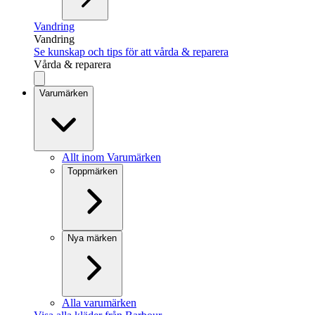
Vandring
Vandring
Se kunskap och tips för att vårda & reparera
Vårda & reparera
Varumärken
Allt inom Varumärken
Toppmärken
Nya märken
Alla varumärken