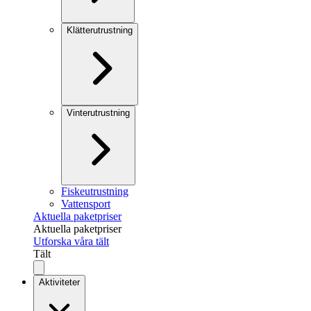
Klätterutrustning
Vinterutrustning
Fiskeutrustning
Vattensport
Aktuella paketpriser
Aktuella paketpriser
Utforska våra tält
Tält
Aktiviteter