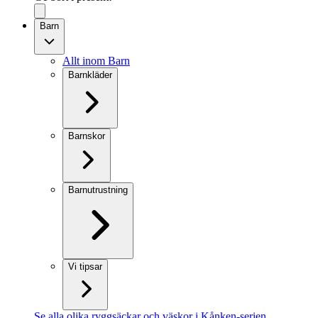
Barn
Allt inom Barn
Barnkläder
Barnskor
Barnutrustning
Vi tipsar
Se alla olika ryggsäckar och väskor i Kånken-serien