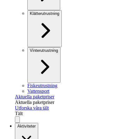
Klätterutrustning
Vinterutrustning
Fiskeutrustning
Vattensport
Aktuella paketpriser
Aktuella paketpriser
Utforska våra tält
Tält
Aktiviteter