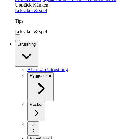
Upptäck Kånken
Leksaker & spel
Tips
Leksaker & spel
Utrustning
Allt inom Utrustning
Ryggsäckar
Väskor
Tält
Sovsäckar