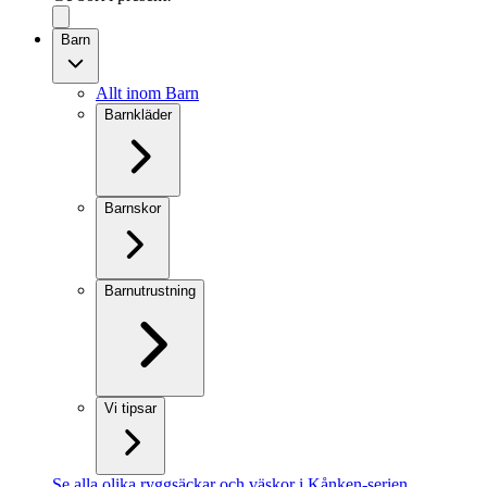
Barn
Allt inom Barn
Barnkläder
Barnskor
Barnutrustning
Vi tipsar
Se alla olika ryggsäckar och väskor i Kånken-serien