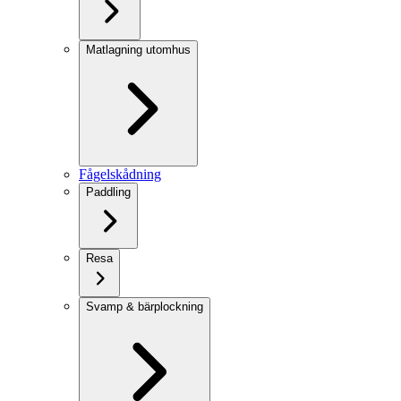
Matlagning utomhus
Fågelskådning
Paddling
Resa
Svamp & bärplockning