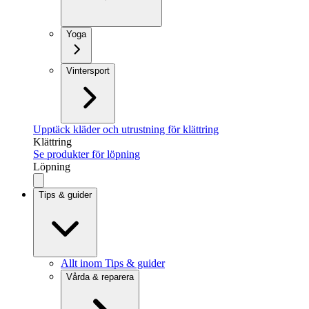
Yoga
Vintersport
Upptäck kläder och utrustning för klättring
Klättring
Se produkter för löpning
Löpning
Tips & guider
Allt inom Tips & guider
Vårda & reparera