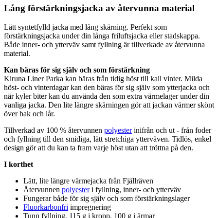
Lång förstärkningsjacka av återvunna material
Lätt syntetfylld jacka med lång skärning.
Pe
rfekt som
förstärkningsjacka under din långa friluftsjacka eller stadska
pp
a.
Både inner- och ytterväv samt fyllning är tillverkade av återvunna
material.
Kan bäras för sig själv och som förstärkning
Kiruna Liner
Pa
rka kan bäras från tidig höst till kall vinter. Milda
höst- och vinterdagar kan den bäras för sig själv som ytterjacka och
när kyler biter kan du använda den som extra värmelager under din
vanliga jacka. Den lite längre skärningen gör att jackan värmer skönt
över bak och lår.
Tillverkad av 100 % återvunnen
polyester
inifrån och ut - från foder
och fyllning till den smidiga, lätt
stretch
iga ytterväven. Tidlös, enkel
design gör att du kan ta fram varje höst utan att tröttna på den.
I korthet
Lätt, lite längre värmejacka från Fjällräven
Återvunnen
polyester
i fyllning, inner- och ytterväv
Fungerar både för sig själv och som förstärkningslager
Fluorkarbonfri
impregnering
Tunn fyllning, 115 g i kro
pp
, 100 g i ärmar