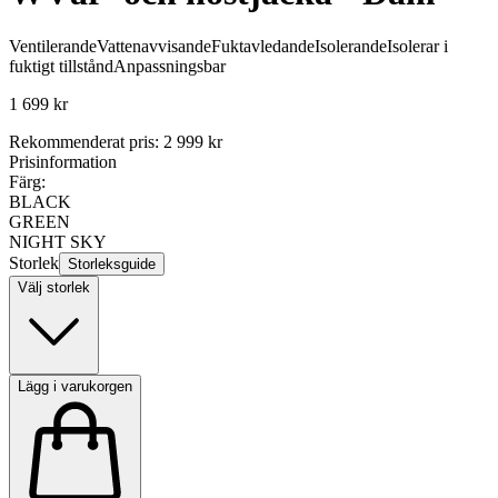
Ventilerande
Vattenavvisande
Fuktavledande
Isolerande
Isolerar i
fuktigt tillstånd
Anpassningsbar
1 699 kr
Rekommenderat pris
:
2 999 kr
Prisinformation
Färg:
BLACK
GREEN
NIGHT SKY
Storlek
Storleksguide
Välj storlek
Lägg i varukorgen