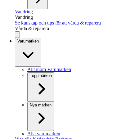
Vandring
Vandring
Se kunskap och tips för att vårda & reparera
Vårda & reparera
Varumärken
Allt inom Varumärken
Toppmärken
Nya märken
Alla varumärken