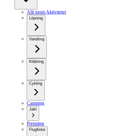
Allt inom Aktiviteter
Löpning
Vandring
Klättring
Cykling
Camping
Jakt
Prepping
Flugfiske