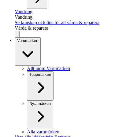
Vandring
Vandring
Se kunskap och tips för att vårda & reparera
Vårda & reparera
Varumärken
Allt inom Varumärken
Toppmärken
Nya märken
Alla varumärken