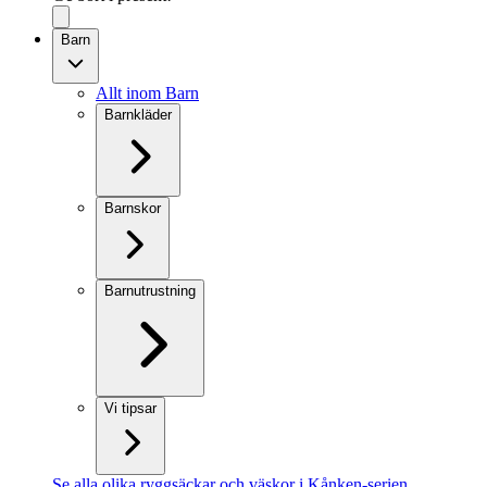
Barn
Allt inom Barn
Barnkläder
Barnskor
Barnutrustning
Vi tipsar
Se alla olika ryggsäckar och väskor i Kånken-serien