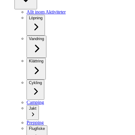
Allt inom Aktiviteter
Löpning
Vandring
Klättring
Cykling
Camping
Jakt
Prepping
Flugfiske