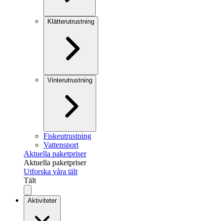
Klätterutrustning
Vinterutrustning
Fiskeutrustning
Vattensport
Aktuella paketpriser
Aktuella paketpriser
Utforska våra tält
Tält
Aktiviteter