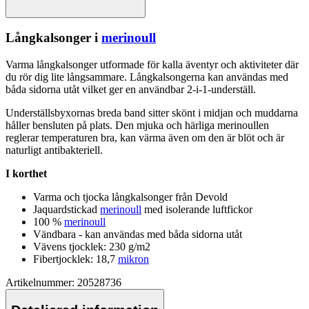
Långkalsonger i
merinoull
Varma långkalsonger utformade för kalla äventyr och aktiviteter där
du rör dig lite långsammare. Långkalsongerna kan användas med
båda sidorna utåt vilket ger en användbar 2-i-1-underställ.
Underställsbyxornas breda band sitter skönt i midjan och muddarna
håller bensluten på plats. Den mjuka och härliga
merinoull
en
reglerar tem
pe
raturen bra, kan värma även om den är blöt och är
naturligt antibakteriell.
I korthet
Varma och tjocka långkalsonger från Devold
Jaqua
rds
tickad
merinoull
med isolerande luftfickor
100 %
merinoull
Vändbara - kan användas med båda sidorna utåt
Vävens tjocklek: 230
g/m
2
Fibertjocklek: 18,7
mikron
Artikelnummer: 20528736