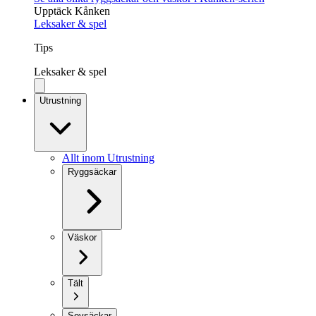
Upptäck Kånken
Leksaker & spel
Tips
Leksaker & spel
Utrustning
Allt inom Utrustning
Ryggsäckar
Väskor
Tält
Sovsäckar