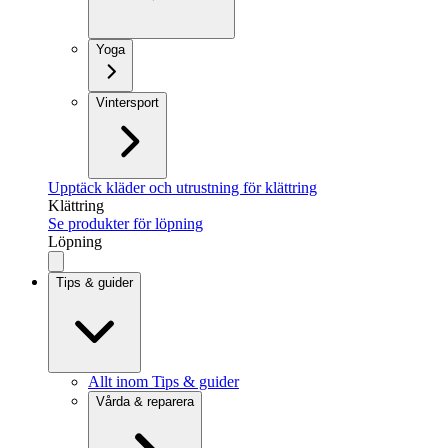
Yoga
Vintersport
Upptäck kläder och utrustning för klättring
Klättring
Se produkter för löpning
Löpning
Tips & guider
Allt inom Tips & guider
Vårda & reparera