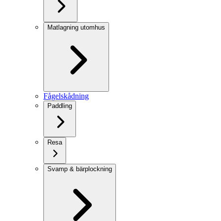
Matlagning utomhus
Fågelskådning
Paddling
Resa
Svamp & bärplockning