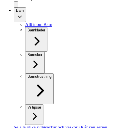
Barn
Allt inom Barn
Barnkläder
Barnskor
Barnutrustning
Vi tipsar
Se alla olika ryggsäckar och väskor i Kånken-serien