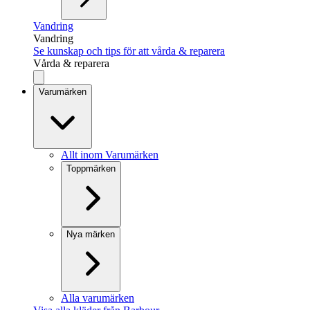
Vandring
Vandring
Se kunskap och tips för att vårda & reparera
Vårda & reparera
Varumärken
Allt inom Varumärken
Toppmärken
Nya märken
Alla varumärken