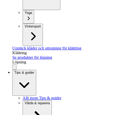
Yoga
Vintersport
Upptäck kläder och utrustning för klättring
Klättring
Se produkter för löpning
Löpning
Tips & guider
Allt inom Tips & guider
Vårda & reparera