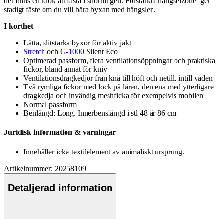
det finns en krok att fästa i snörningen. Förstärkta hängselzoner ger
stadigt fäste om du vill bära byxan med hängslen.
I korthet
Lätta, slitstarka byxor för aktiv jakt
Stretch
och
G-1000
Silent Eco
Optimerad
pa
ssform, flera ventilationsö
pp
ningar och praktiska
fickor, bland annat för kniv
Ventilationsdragkedjor från knä till höft och netill, intill vaden
Två rymliga fickor med lock på låren, den ena med ytterligare
dragkedja och invändig meshficka för exem
pe
lvis mobilen
Normal
pa
ssform
Benlängd: Long. Innerbenslängd i stl 48 är 86 cm
Juridisk information & varningar
Innehåller icke-textilelement av animaliskt ursprung.
Artikelnummer: 20258109
Detaljerad information