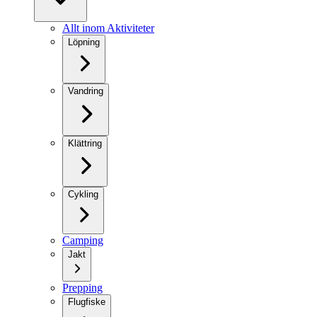
Allt inom Aktiviteter
Löpning
Vandring
Klättring
Cykling
Camping
Jakt
Prepping
Flugfiske