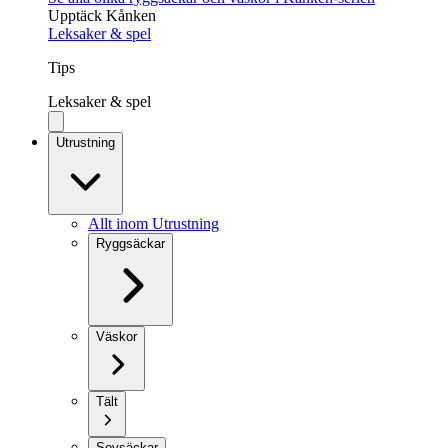
Upptäck Kånken
Leksaker & spel
Tips
Leksaker & spel
Utrustning
Allt inom Utrustning
Ryggsäckar
Väskor
Tält
Sovsäckar