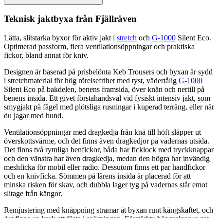
Teknisk jaktbyxa från Fjällräven
Lätta, slitstarka byxor för aktiv jakt i
stretch
och
G-1000
Silent Eco.
Optimerad
pa
ssform, flera ventilationsö
pp
ningar och praktiska
fickor, bland annat för kniv.
Designen är baserad på prisbelönta Keb Trousers och byxan är sydd
i
stretch
material för hög rörelsefrihet med tyst, vädertålig
G-1000
Silent Eco på bakdelen, benens framsida, över knän och nertill på
benens insida. Ett givet förstahandsval vid fysiskt intensiv jakt, som
smygjakt på fågel med plötsliga rusningar i ku
pe
rad terräng, eller när
du jagar med hund.
Ventilationsö
pp
ningar med dragkedja från knä till höft slä
pp
er ut
överskottsvärme, och det finns även dragkedjor på vadernas utsida.
Det finns två rymliga benfickor, båda har ficklock med tryckkna
pp
ar
och den vänstra har även dragkedja, medan den högra har invändig
meshficka för mobil eller radio. Dessutom finns ett
pa
r handfickor
och en knivficka. Sömmen på lårens insida är placerad för att
minska risken för skav, och dubbla lager tyg på vadernas står emot
slitage från kängor.
Remjustering med knä
pp
ning stramar åt byxan runt kängskaftet, och