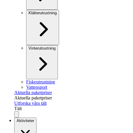
Klätterutrustning
Vinterutrustning
Fiskeutrustning
Vattensport
Aktuella paketpriser
Aktuella paketpriser
Utforska våra tält
Tält
Aktiviteter