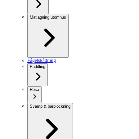
Matlagning utomhus
Fågelskådning
Paddling
Resa
Svamp & bärplockning