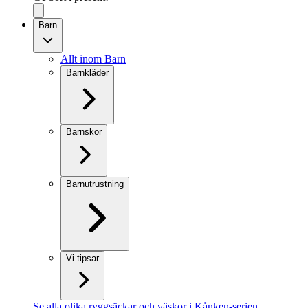
Barn
Allt inom Barn
Barnkläder
Barnskor
Barnutrustning
Vi tipsar
Se alla olika ryggsäckar och väskor i Kånken-serien