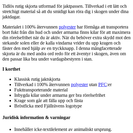
Tidlös rutig skjorta utformad för jakt
pa
ssen. Tillverkad i ett lätt och
stretch
igt material så att du smidigt kan röra dig i skogen under dina
jaktdagar.
Materialet i 100% återvunnen
polyester
har förmåga att transportera
bort fukt från din hud och under armarna finns kilar för att maximera
din rörelsefrihet när du är aktiv. När du behöver extra skydd mot den
stekande solen eller de kalla vindarna vrider du u
pp
kragen och
fäster den med hjälp av en tryckkna
pp
. I denna mångfacetterade
skjorta är du med andra ord redo för ett äventyr i skogen, även om
den
pa
ssar lika bra under vardagsbestyren i stan.
I korthet
Klassisk rutig jaktskjorta
Tillverkad i 100% återvunnen
polyester
utan
PFC
:er
Fukttransporterande material
Inbygda kilar under armarna ger bra rörelsefrihet
Krage som går att fälla u
pp
och fästa
Bröstficka med Fjällrävens logoty
pe
Juridisk information & varningar
Innehåller icke-textilelement av animaliskt ursprung.