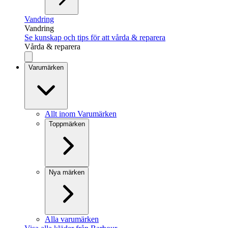
Vandring
Vandring
Se kunskap och tips för att vårda & reparera
Vårda & reparera
Varumärken
Allt inom Varumärken
Toppmärken
Nya märken
Alla varumärken