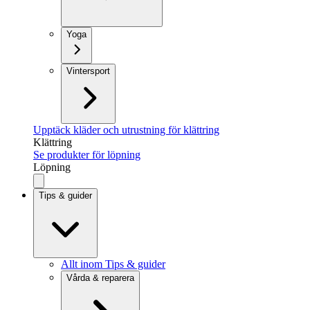
Yoga
Vintersport
Upptäck kläder och utrustning för klättring
Klättring
Se produkter för löpning
Löpning
Tips & guider
Allt inom Tips & guider
Vårda & reparera