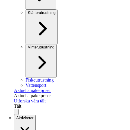
Klätterutrustning
Vinterutrustning
Fiskeutrustning
Vattensport
Aktuella paketpriser
Aktuella paketpriser
Utforska våra tält
Tält
Aktiviteter