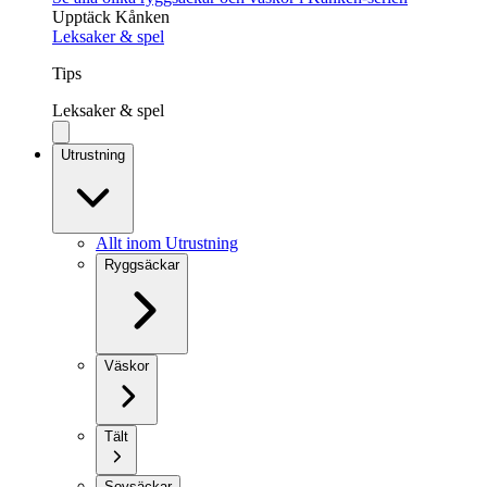
Upptäck Kånken
Leksaker & spel
Tips
Leksaker & spel
Utrustning
Allt inom Utrustning
Ryggsäckar
Väskor
Tält
Sovsäckar