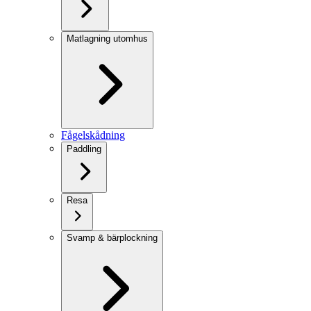
Matlagning utomhus
Fågelskådning
Paddling
Resa
Svamp & bärplockning