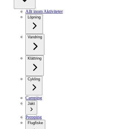
Allt inom Aktiviteter
Löpning
Vandring
Klättring
Cykling
Camping
Jakt
Prepping
Flugfiske