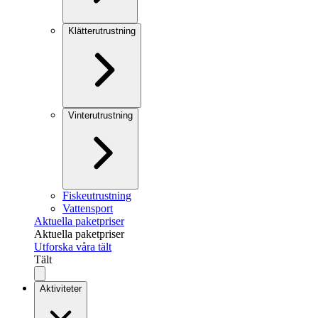
Klätterutrustning
Vinterutrustning
Fiskeutrustning
Vattensport
Aktuella paketpriser
Aktuella paketpriser
Utforska våra tält
Tält
Aktiviteter