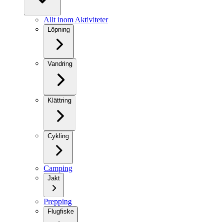
Allt inom Aktiviteter
Löpning
Vandring
Klättring
Cykling
Camping
Jakt
Prepping
Flugfiske