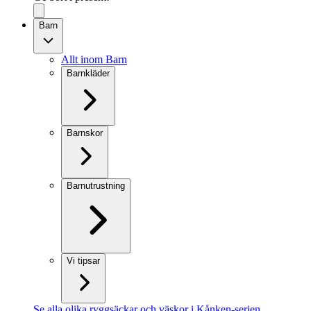
Barn
Allt inom Barn
Barnkläder
Barnskor
Barnutrustning
Vi tipsar
Se alla olika ryggsäckar och väskor i Kånken-serien