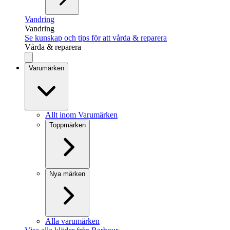
Vandring
Vandring
Se kunskap och tips för att vårda & reparera
Vårda & reparera
Varumärken
Allt inom Varumärken
Toppmärken
Nya märken
Alla varumärken