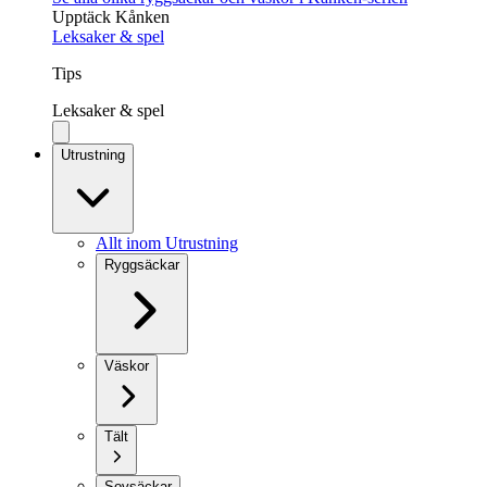
Upptäck Kånken
Leksaker & spel
Tips
Leksaker & spel
Utrustning
Allt inom Utrustning
Ryggsäckar
Väskor
Tält
Sovsäckar