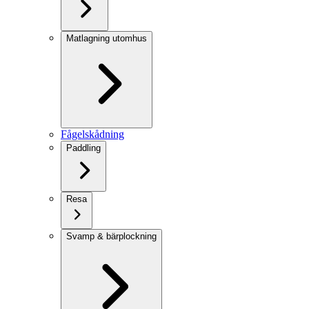
Matlagning utomhus
Fågelskådning
Paddling
Resa
Svamp & bärplockning