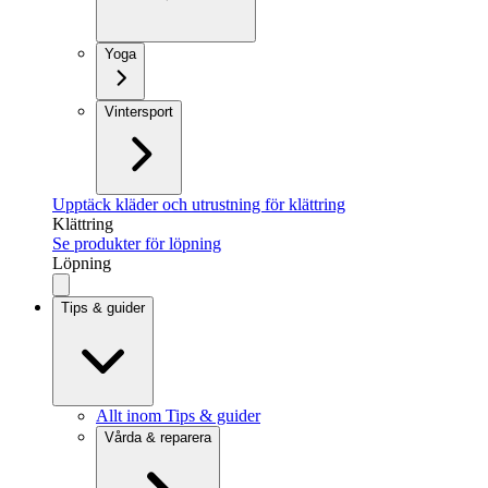
Yoga
Vintersport
Upptäck kläder och utrustning för klättring
Klättring
Se produkter för löpning
Löpning
Tips & guider
Allt inom Tips & guider
Vårda & reparera