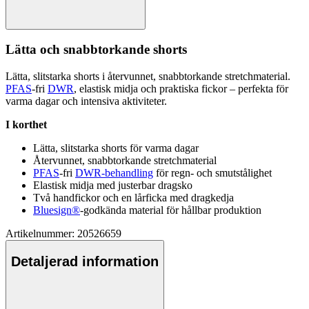
Lätta och snabbtorkande shorts
Lätta, slitstarka shorts i återvunnet, snabbtorkande
stretch
material.
PFAS
-fri
DWR
, elastisk midja och praktiska fickor –
pe
rfekta för
varma dagar och intensiva aktiviteter.
I korthet
Lätta, slitstarka shorts för varma dagar
Återvunnet, snabbtorkande
stretch
material
PFAS
-fri
DWR-behandling
för regn- och smutstålighet
Elastisk midja med justerbar dragsko
Två handfickor och en lårficka med dragkedja
Bluesign®
-godkända material för hållbar produktion
Artikelnummer: 20526659
Detaljerad information