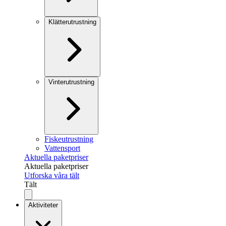
Klätterutrustning
Vinterutrustning
Fiskeutrustning
Vattensport
Aktuella paketpriser
Aktuella paketpriser
Utforska våra tält
Tält
Aktiviteter