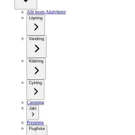
Allt inom Aktiviteter
Löpning
Vandring
Klättring
Cykling
Camping
Jakt
Prepping
Flugfiske