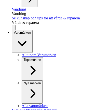
Vandring
Vandring
Se kunskap och tips för att vårda & reparera
Vårda & reparera
Varumärken
Allt inom Varumärken
Toppmärken
Nya märken
Alla varumärken