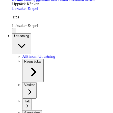
Upptäck Kånken
Leksaker & spel
Tips
Leksaker & spel
Utrustning
Allt inom Utrustning
Ryggsäckar
Väskor
Tält
Sovsäckar