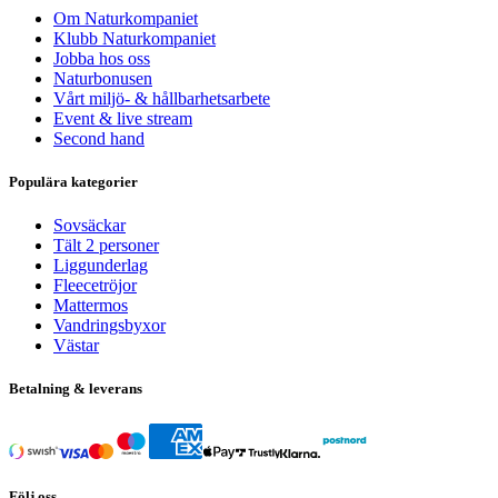
Om Naturkompaniet
Klubb Naturkompaniet
Jobba hos oss
Naturbonusen
Vårt miljö- & hållbarhetsarbete
Event & live stream
Second hand
Populära kategorier
Sovsäckar
Tält 2 personer
Liggunderlag
Fleecetröjor
Mattermos
Vandringsbyxor
Västar
Betalning & leverans
Följ oss