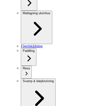
Matlagning utomhus
Fågelskådning
Paddling
Resa
Svamp & bärplockning