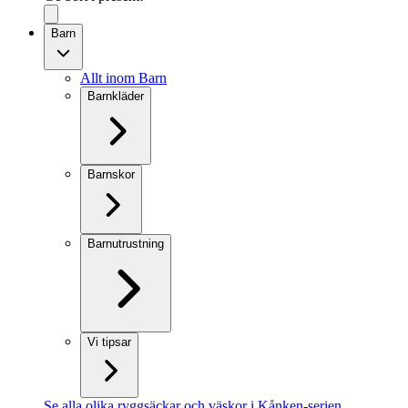
Barn
Allt inom Barn
Barnkläder
Barnskor
Barnutrustning
Vi tipsar
Se alla olika ryggsäckar och väskor i Kånken-serien