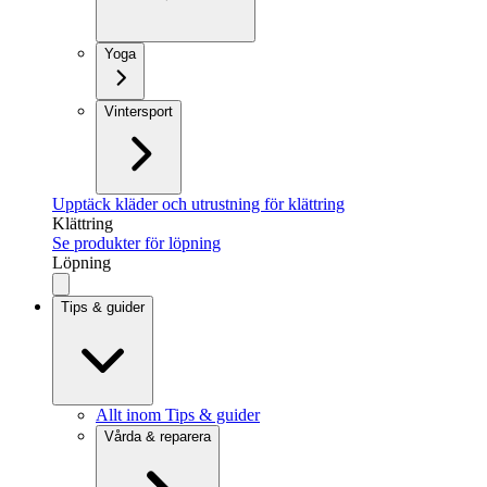
Yoga
Vintersport
Upptäck kläder och utrustning för klättring
Klättring
Se produkter för löpning
Löpning
Tips & guider
Allt inom Tips & guider
Vårda & reparera