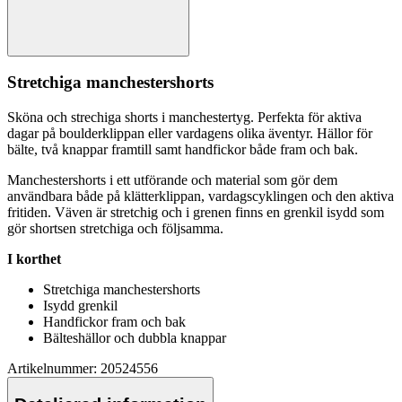
Stretch
iga manchestershorts
Sköna och strechiga shorts i manchestertyg.
Pe
rfekta för aktiva
dagar på boulderkli
pp
an eller vardagens olika äventyr. Hällor för
bälte, två kna
pp
ar framtill samt handfickor både fram och bak.
Manchestershorts i ett utförande och material som gör dem
användbara både på klätterkli
pp
an, vardagscyklingen och den aktiva
fritiden. Väven är
stretch
ig och i grenen finns en grenkil isydd som
gör shortsen
stretch
iga och följsamma.
I korthet
Stretch
iga manchestershorts
Isydd grenkil
Handfickor fram och bak
Bälteshällor och dubbla kna
pp
ar
Artikelnummer: 20524556