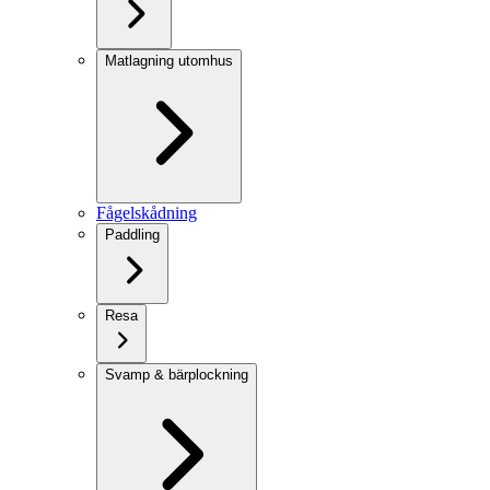
Matlagning utomhus
Fågelskådning
Paddling
Resa
Svamp & bärplockning