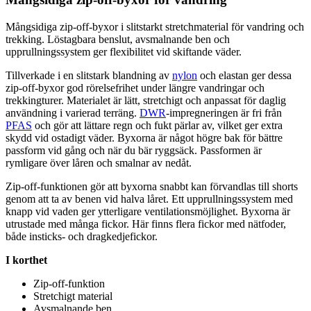
Mångsidiga zip-off-byxor i slitstarkt
stretch
material för vandring och
trekking. Löstagbara benslut, avsmalnande ben och
u
pp
r
ull
ningssystem ger flexibilitet vid skiftande väder.
Tillverkade i en slitstark blandning av
nylon
och elastan ger dessa
zip-off-byxor god rörelsefrihet under längre vandringar och
trekkingturer. Materialet är lätt,
stretch
igt och an
pa
ssat för daglig
användning i varierad terräng.
DWR
-impregneringen är fri från
PFAS
och gör att lättare regn och fukt pärlar av, vilket ger extra
skydd vid ostadigt väder. Byxorna är något högre bak för bättre
pa
ssform vid gång och när du bär ryggsäck.
Pa
ssformen är
rymligare över låren och smalnar av nedåt.
Zip-off-funktionen gör att byxorna snabbt kan förvandlas till shorts
genom att ta av benen vid halva låret. Ett u
pp
r
ull
ningssystem med
kna
pp
vid vaden ger ytterligare ventilationsmöjlighet. Byxorna är
utrustade med många fickor. Här finns flera fickor med nätfoder,
både insticks- och dragkedjefickor.
I korthet
Zip-off-funktion
Stretch
igt material
Avsmalnande ben