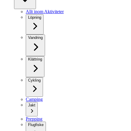
Allt inom Aktiviteter
Löpning
Vandring
Klättring
Cykling
Camping
Jakt
Prepping
Flugfiske