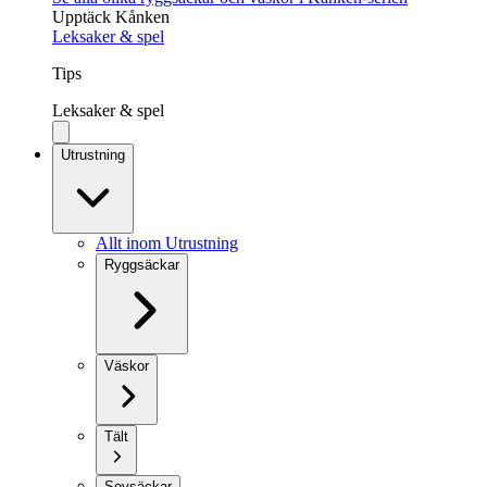
Upptäck Kånken
Leksaker & spel
Tips
Leksaker & spel
Utrustning
Allt inom Utrustning
Ryggsäckar
Väskor
Tält
Sovsäckar