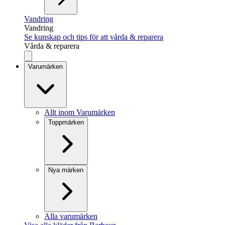
Vandring
Vandring
Se kunskap och tips för att vårda & reparera
Vårda & reparera
Varumärken
Allt inom Varumärken
Toppmärken
Nya märken
Alla varumärken