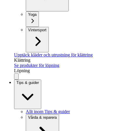
Yoga
Vintersport
Upptäck kläder och utrustning för klättring
Klättring
Se produkter för löpning
Löpning
Tips & guider
Allt inom Tips & guider
Vårda & reparera