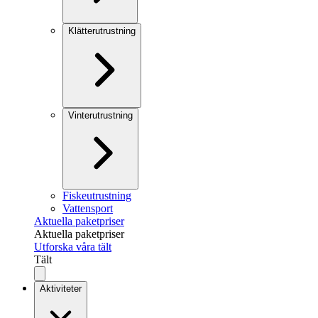
Klätterutrustning
Vinterutrustning
Fiskeutrustning
Vattensport
Aktuella paketpriser
Aktuella paketpriser
Utforska våra tält
Tält
Aktiviteter