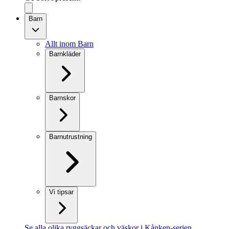
Barn
Allt inom Barn
Barnkläder
Barnskor
Barnutrustning
Vi tipsar
Se alla olika ryggsäckar och väskor i Kånken-serien