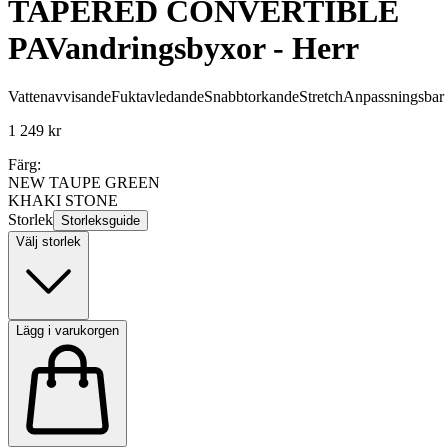
TAPERED CONVERTIBLE
PA
Vandringsbyxor - Herr
Vattenavvisande
Fuktavledande
Snabbtorkande
Stretch
Anpassningsbar
1 249 kr
Färg:
NEW TAUPE GREEN
KHAKI STONE
Storlek
Storleksguide
Välj storlek
Lägg i varukorgen