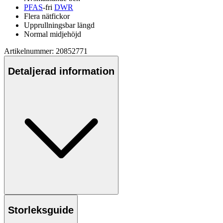
PFAS
-fri
DWR
Flera nätfickor
U
pp
r
ull
ningsbar längd
Normal midjehöjd
Artikelnummer: 20852771
Detaljerad information
Storleksguide