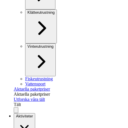
Klätterutrustning
Vinterutrustning
Fiskeutrustning
Vattensport
Aktuella paketpriser
Aktuella paketpriser
Utforska våra tält
Tält
Aktiviteter