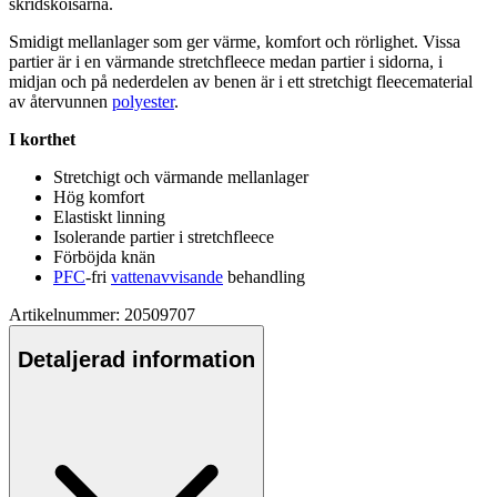
skridskoisarna.
Smidigt mellanlager som ger värme, komfort och rörlighet. Vissa
pa
rtier är i en värmande
stretch
fleece
medan
pa
rtier i sidorna, i
midjan och på nederdelen av benen är i ett
stretch
igt
fleece
material
av återvunnen
polyester
.
I korthet
Stretch
igt och värmande mellanlager
Hög komfort
Elastiskt linning
Isolerande
pa
rtier i
stretch
fleece
Förböjda knän
PFC
-fri
vattenavvisande
behandling
Artikelnummer: 20509707
Detaljerad information