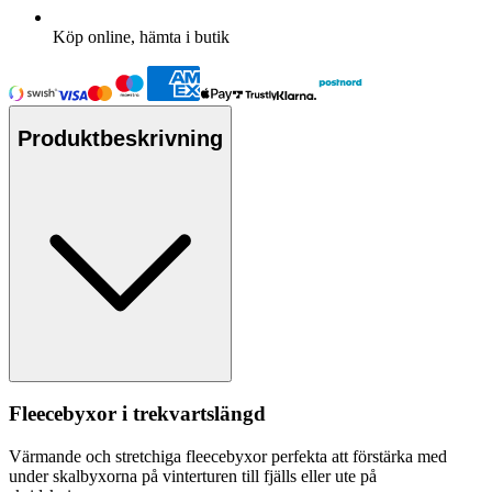
Köp online, hämta i butik
Produktbeskrivning
Fleece
byxor i trekvartslängd
Värmande och
stretch
iga
fleece
byxor
pe
rfekta att förstärka med
under skalbyxorna på vinterturen till fjälls eller ute på