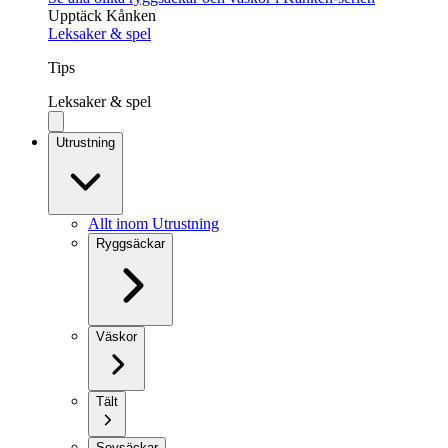
Upptäck Kånken
Leksaker & spel
Tips
Leksaker & spel
Utrustning
Allt inom Utrustning
Ryggsäckar
Väskor
Tält
Sovsäckar