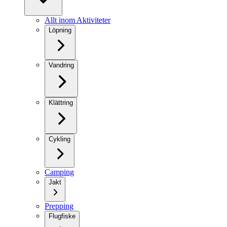
Allt inom Aktiviteter
Löpning
Vandring
Klättring
Cykling
Camping
Jakt
Prepping
Flugfiske