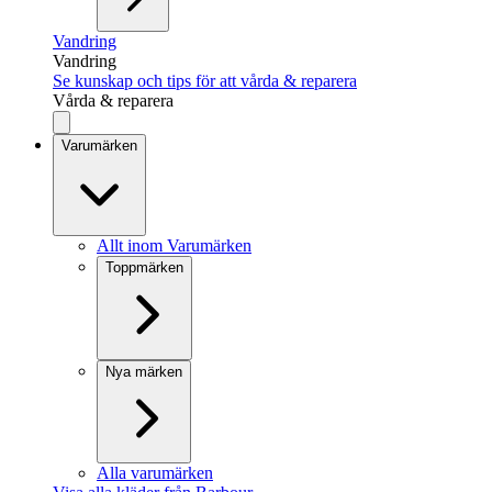
Vandring
Vandring
Se kunskap och tips för att vårda & reparera
Vårda & reparera
Varumärken
Allt inom Varumärken
Toppmärken
Nya märken
Alla varumärken