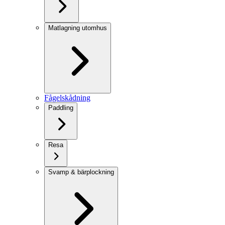
Matlagning utomhus
Fågelskådning
Paddling
Resa
Svamp & bärplockning