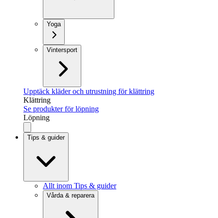
Yoga
Vintersport
Upptäck kläder och utrustning för klättring
Klättring
Se produkter för löpning
Löpning
Tips & guider
Allt inom Tips & guider
Vårda & reparera