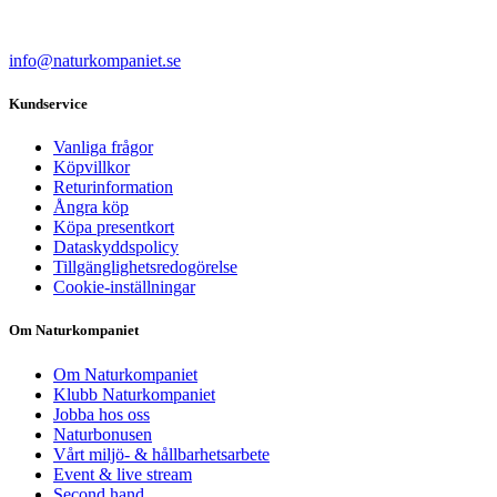
info@naturkompaniet.se
Kundservice
Vanliga frågor
Köpvillkor
Returinformation
Ångra köp
Köpa presentkort
Dataskyddspolicy
Tillgänglighetsredogörelse
Cookie-inställningar
Om Naturkompaniet
Om Naturkompaniet
Klubb Naturkompaniet
Jobba hos oss
Naturbonusen
Vårt miljö- & hållbarhetsarbete
Event & live stream
Second hand