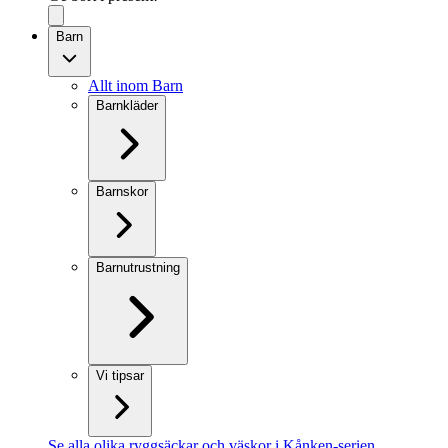
Barn
Allt inom Barn
Barnkläder
Barnskor
Barnutrustning
Vi tipsar
Se alla olika ryggsäckar och väskor i Kånken-serien