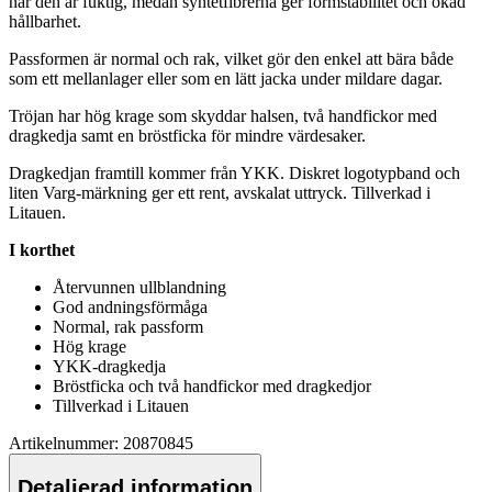
när den är fuktig, medan syntetfibrerna ger formstabilitet och ökad
hållbarhet.
Pa
ssformen är normal och rak, vilket gör den enkel att bära både
som ett mellanlager eller som en lätt jacka under mildare dagar.
Tröjan har hög krage som skyddar halsen, två handfickor med
dragkedja samt en bröstficka för mindre värdesaker.
Dragkedjan framtill kommer från YKK. Diskret logotypband och
liten Varg-märkning ger ett rent, avskalat uttryck. Tillverkad i
Litauen.
I korthet
Återvunnen
ull
blandning
God andningsförmåga
Normal, rak
pa
ssform
Hög krage
YKK-dragkedja
Bröstficka och två handfickor med dragkedjor
Tillverkad i Litauen
Artikelnummer: 20870845
Detaljerad information