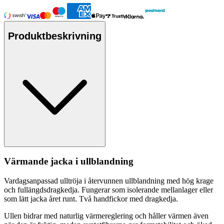
Produktbeskrivning
Värmande jacka i
ull
blandning
Vardagsan
pa
ssad
ull
tröja i återvunnen
ull
blandning med hög krage
och f
ull
ängdsdragkedja. Fungerar som isolerande mellanlager eller
som lätt jacka året runt. Två handfickor med dragkedja.
Ull
en bidrar med naturlig värmereglering och håller värmen även