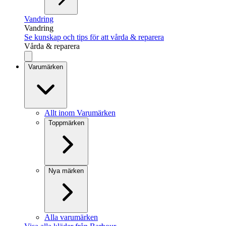
Vandring
Vandring
Se kunskap och tips för att vårda & reparera
Vårda & reparera
Varumärken
Allt inom Varumärken
Toppmärken
Nya märken
Alla varumärken