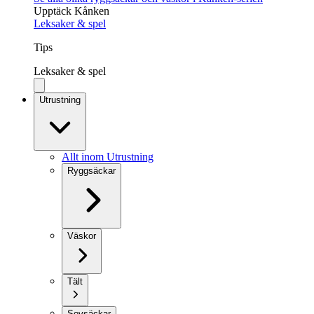
Upptäck Kånken
Leksaker & spel
Tips
Leksaker & spel
Utrustning
Allt inom Utrustning
Ryggsäckar
Väskor
Tält
Sovsäckar