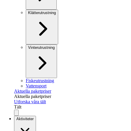
Klätterutrustning
Vinterutrustning
Fiskeutrustning
Vattensport
Aktuella paketpriser
Aktuella paketpriser
Utforska våra tält
Tält
Aktiviteter