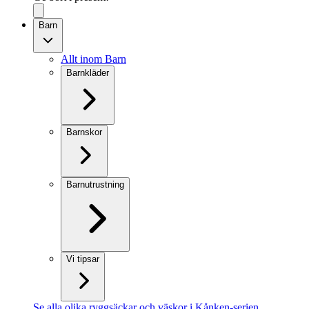
Barn
Allt inom Barn
Barnkläder
Barnskor
Barnutrustning
Vi tipsar
Se alla olika ryggsäckar och väskor i Kånken-serien