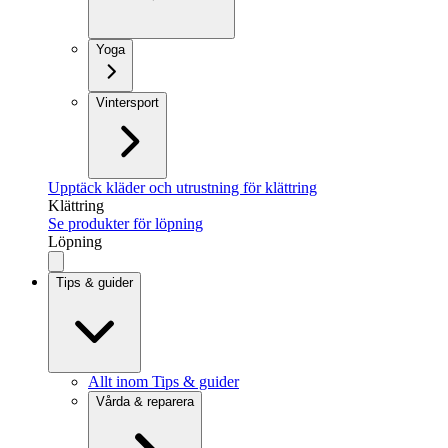
Yoga
Vintersport
Upptäck kläder och utrustning för klättring
Klättring
Se produkter för löpning
Löpning
Tips & guider
Allt inom Tips & guider
Vårda & reparera