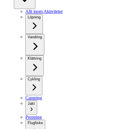
Allt inom Aktiviteter
Löpning
Vandring
Klättring
Cykling
Camping
Jakt
Prepping
Flugfiske