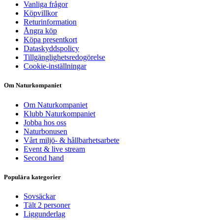
Vanliga frågor
Köpvillkor
Returinformation
Ångra köp
Köpa presentkort
Dataskyddspolicy
Tillgänglighetsredogörelse
Cookie-inställningar
Om Naturkompaniet
Om Naturkompaniet
Klubb Naturkompaniet
Jobba hos oss
Naturbonusen
Vårt miljö- & hållbarhetsarbete
Event & live stream
Second hand
Populära kategorier
Sovsäckar
Tält 2 personer
Liggunderlag