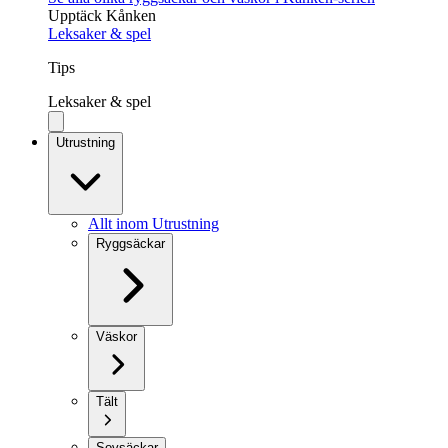
Upptäck Kånken
Leksaker & spel
Tips
Leksaker & spel
Utrustning
Allt inom Utrustning
Ryggsäckar
Väskor
Tält
Sovsäckar