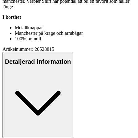
manchester. Verbier Shirt har potential att bli en favorit som håller
länge.
I korthet
Metallkna
pp
ar
Manchester på krage och armbågar
100% bom
ull
Artikelnummer: 20528815
Detaljerad information