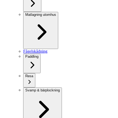
Matlagning utomhus
Fågelskådning
Paddling
Resa
Svamp & bärplockning