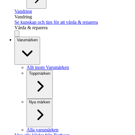
Vandring
Vandring
Se kunskap och tips för att vårda & reparera
Vårda & reparera
Varumärken
Allt inom Varumärken
Toppmärken
Nya märken
Alla varumärken