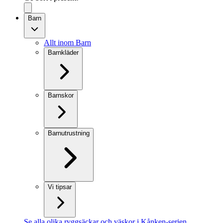
Barn
Allt inom Barn
Barnkläder
Barnskor
Barnutrustning
Vi tipsar
Se alla olika ryggsäckar och väskor i Kånken-serien