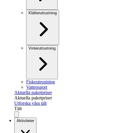
Klätterutrustning
Vinterutrustning
Fiskeutrustning
Vattensport
Aktuella paketpriser
Aktuella paketpriser
Utforska våra tält
Tält
Aktiviteter