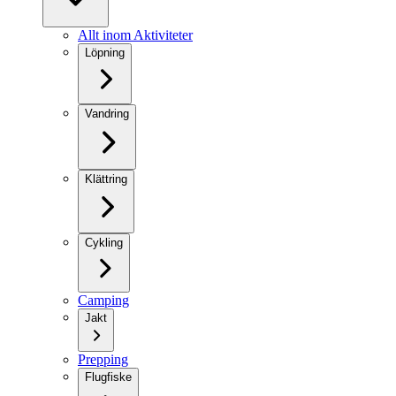
Allt inom Aktiviteter
Löpning
Vandring
Klättring
Cykling
Camping
Jakt
Prepping
Flugfiske