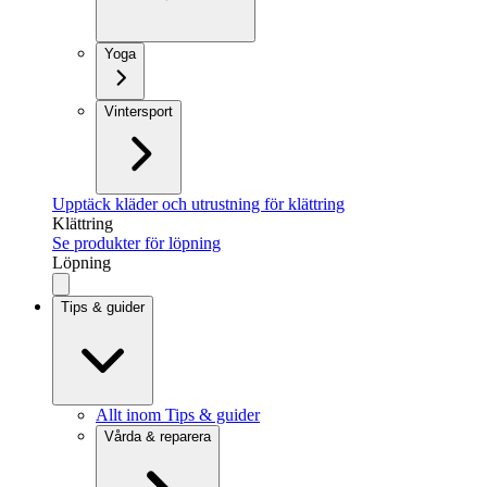
Yoga
Vintersport
Upptäck kläder och utrustning för klättring
Klättring
Se produkter för löpning
Löpning
Tips & guider
Allt inom Tips & guider
Vårda & reparera