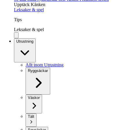
Upptäck Kånken
Leksaker & spel
Tips
Leksaker & spel
Utrustning
Allt inom Utrustning
Ryggsäckar
Väskor
Tält
Sovsäckar