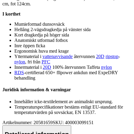
cm, fot 124cm.
I korthet
Mumieformad dunsovsäck
Hellång 2-vägsdragkedja på vänster sida
Kort dragkedja på höger sida
Anatomiskt utformad fotbox
Inre ö
pp
en ficka
Ergonomisk huva med krage
Yttermaterial i
vattenavvisande
återvunnen
20D
ripstop
-
nylon
, fri från
PFC
Innermaterial i
20D
100% återvunnen Taffeta
nylon
RDS
-certifierad 650+ fllpower ankdun med Ex
pe
DRY
behandling
Juridisk information & varningar
Innehåller icke-textilelement av animaliskt ursprung.
Tem
pe
raturs
pe
cifikationer bestäms enligt EU-standard för
tem
pe
raturvärden på sovsäckar, EN 13537.
Artikelnummer: 20581659
SKU: 400003099151