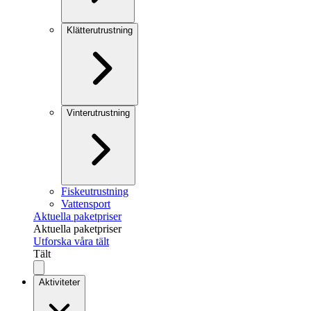
Klätterutrustning
Vinterutrustning
Fiskeutrustning
Vattensport
Aktuella paketpriser
Aktuella paketpriser
Utforska våra tält
Tält
Aktiviteter