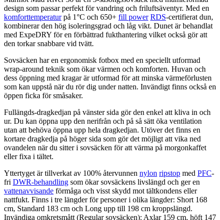
design som
pa
ssar
pe
rfekt för vandring och friluftsäventyr. Med en
komforttemperatur
på 1°C och 650+
fill power
RDS
-certifierat dun,
kombinerar den hög isoleringsgrad och låg vikt. Dunet är behandlat
med Ex
pe
DRY för en förbättrad fukthantering vilket också gör att
den torkar snabbare vid tvätt.
Sovsäcken har en ergonomisk fotbox med en s
pe
ciellt utformad
wrap-around teknik som ökar värmen och komforten. Huvan och
dess ö
pp
ning med kragar är utformad för att minska värmeförlusten
som kan u
pp
stå när du rör dig under natten. Invändigt finns också en
ö
pp
en ficka för småsaker.
F
ull
ängds-dragkedjan på vänster sida gör den enkel att kliva in och
ur. Du kan ö
pp
na u
pp
den nerifrån och på så sätt öka ventilation
utan att behöva ö
pp
na u
pp
hela dragkedjan. Utöver det finns en
kortare dragkedja på höger sida som gör det möjligt att vika ned
ovandelen när du sitter i sovsäcken för att värma på morgonkaffet
eller fixa i tältet.
Yttertyget är tillverkat av 100% återvunnen
nylon
ripstop
med
PFC
-
fri
DWR-behandling
som ökar sovsäckens livslängd och ger en
vattenavvisande
förmåga och visst skydd mot tältkondens eller
nattfukt. Finns i tre längder för
pe
rsoner i olika längder: Short 168
cm, Standard 183 cm och Long u
pp
till 198 cm kro
pp
slängd.
Invändiga omkretsmått (Regular sovsäcken): Axlar 159 cm, höft 147