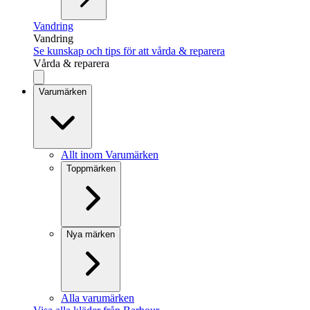
Vandring
Vandring
Se kunskap och tips för att vårda & reparera
Vårda & reparera
Varumärken
Allt inom Varumärken
Toppmärken
Nya märken
Alla varumärken