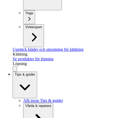
Yoga
Vintersport
Upptäck kläder och utrustning för klättring
Klättring
Se produkter för löpning
Löpning
Tips & guider
Allt inom Tips & guider
Vårda & reparera