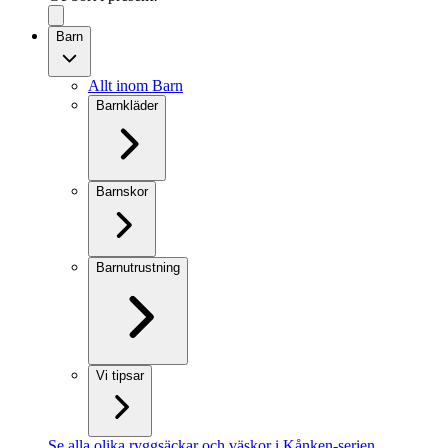
Barn
Allt inom Barn
Barnkläder
Barnskor
Barnutrustning
Vi tipsar
Se alla olika ryggsäckar och väskor i Kånken-serien