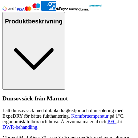
Produktbeskrivning
Dunsovsäck från Marmot
Lätt dunsovsäck med dubbla dragkedjor och dunisolering med
Ex
pe
DRY för bättre fukthantering.
Komforttemperatur
på 1°C,
ergonomisk fotbox och huva. Återvunna material och
PFC
-fri
DWR-behandling
.
Marmot Mad River 30 är en 3-säsongssovsäck med mumieformad