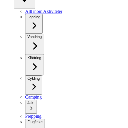
Allt inom Aktiviteter
Löpning
Vandring
Klättring
Cykling
Camping
Jakt
Prepping
Flugfiske