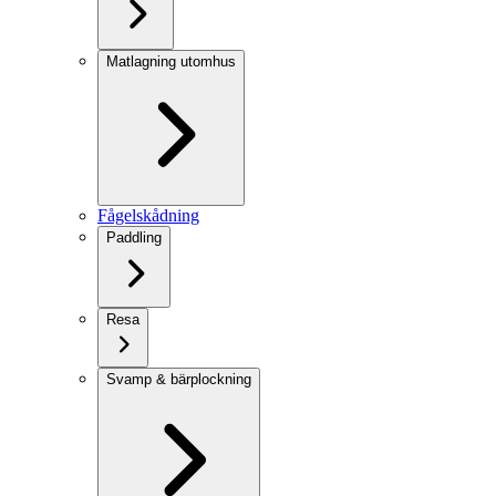
Matlagning utomhus
Fågelskådning
Paddling
Resa
Svamp & bärplockning