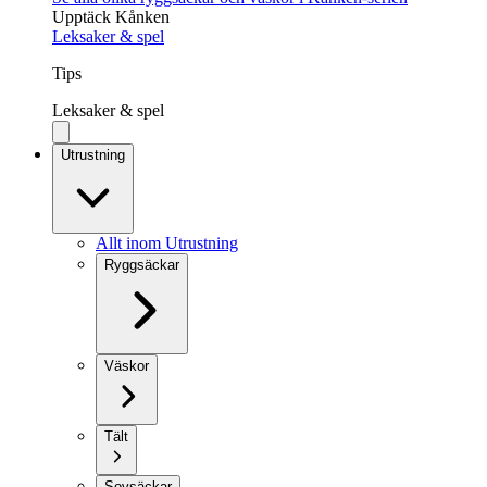
Upptäck Kånken
Leksaker & spel
Tips
Leksaker & spel
Utrustning
Allt inom Utrustning
Ryggsäckar
Väskor
Tält
Sovsäckar