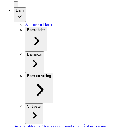
Barn
Allt inom Barn
Barnkläder
Barnskor
Barnutrustning
Vi tipsar
Se alla olika ryggsäckar och väskor i Kånken-serien