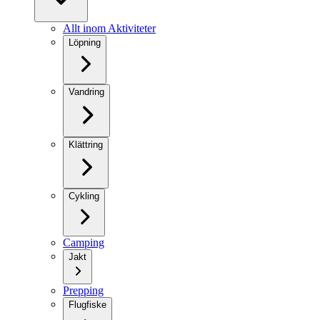
Allt inom Aktiviteter
Löpning
Vandring
Klättring
Cykling
Camping
Jakt
Prepping
Flugfiske