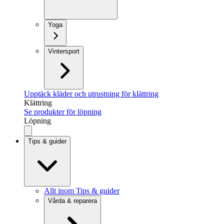
Yoga
Vintersport
Upptäck kläder och utrustning för klättring
Klättring
Se produkter för löpning
Löpning
Tips & guider
Allt inom Tips & guider
Vårda & reparera