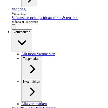
Vandring
Vandring
Se kunskap och tips för att vårda & reparera
Vårda & reparera
Varumärken
Allt inom Varumärken
Toppmärken
Nya märken
Alla varumärken