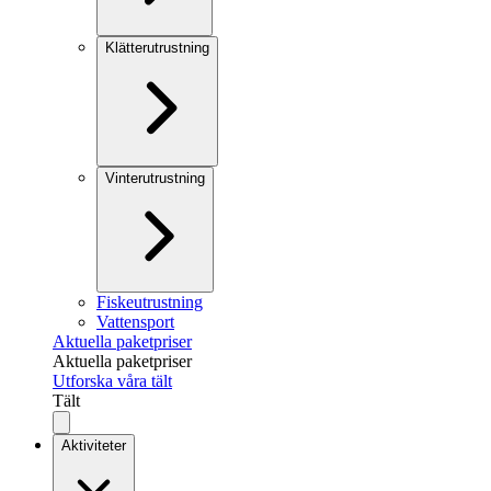
Klätterutrustning
Vinterutrustning
Fiskeutrustning
Vattensport
Aktuella paketpriser
Aktuella paketpriser
Utforska våra tält
Tält
Aktiviteter