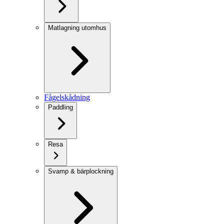
Matlagning utomhus
Fågelskådning
Paddling
Resa
Svamp & bärplockning