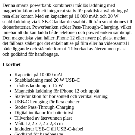
Denna smarta powerbank kombinerar trådlös laddning med
magnetfunktion och ett integrerat stativ för praktisk användning på
resa eller kontor. Med en ka
pa
citet på 10 000 mAh och 20 W
snabbladdning via USB-C laddar du snabbt allt från smartphones till
drönarbatterier. Powerbanken stöder
Pa
ss-Through-Charging, vilket
innebär att du kan ladda både telefonen och powerbanken samtidigt.
Den magnetiska ytan håller iPhone 12 eller nyare på plats, medan
det fällbara stället gör det enkelt att se på film eller ha videosamtal i
både liggande och stående format. Tillverkad av återvunnen plast
och godkänd för handbagage.
I korthet
Ka
pa
citet på 10 000 mAh
Snabbladdning med 20 W USB-C
Trådlös laddning 5–15 W
Magnetisk laddning för iPhone 12 och u
pp
åt
Stativfunktion för horisontell och vertikal visning
USB-C in/utgång för flera enheter
Stöder
Pa
ss-Through-Charging
Digital indikator för batterinivå
Tillverkad av återvunnen plast
Mått: 12,2 x 7,2 x 2,3 cm
Inkluderar USB-C till USB-C-kabel
Godkänd för handbagage