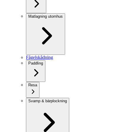
Matlagning utomhus
Fågelskådning
Paddling
Resa
Svamp & bärplockning