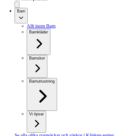
Barn
Allt inom Barn
Barnkläder
Barnskor
Barnutrustning
Vi tipsar
Se alla olika ryggsäckar och väskor i Kånken-serien