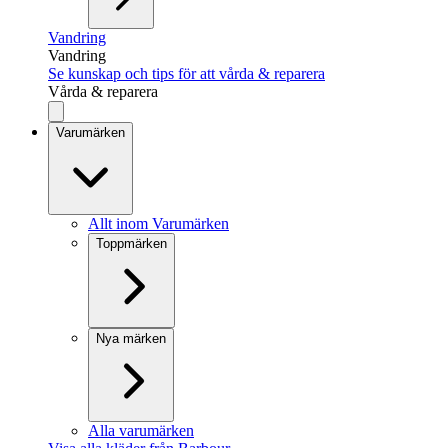
Vandring
Vandring
Se kunskap och tips för att vårda & reparera
Vårda & reparera
Varumärken
Allt inom Varumärken
Toppmärken
Nya märken
Alla varumärken