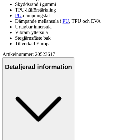
Skyddsrand i gummi
T
PU
-hälförstärkning
PU
-dämpningskil
Däm
pa
nde mellansula i
PU
, T
PU
och EVA
Urtagbar innersula
Vibram-yttersula
Stegjärnsfäste bak
Tillverkad Euro
pa
Artikelnummer: 20523617
Detaljerad information