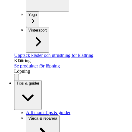
Yoga
Vintersport
Upptäck kläder och utrustning för klättring
Klättring
Se produkter för löpning
Löpning
Tips & guider
Allt inom Tips & guider
Vårda & reparera