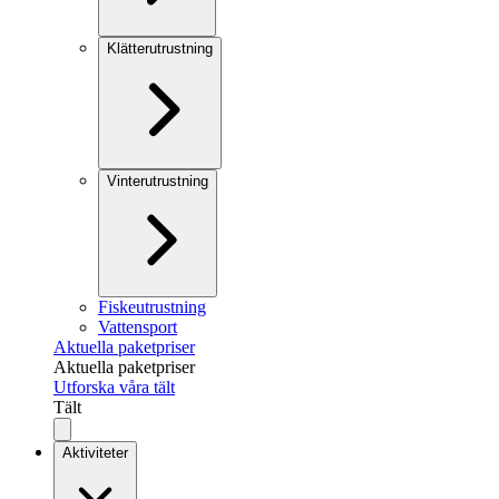
Klätterutrustning
Vinterutrustning
Fiskeutrustning
Vattensport
Aktuella paketpriser
Aktuella paketpriser
Utforska våra tält
Tält
Aktiviteter