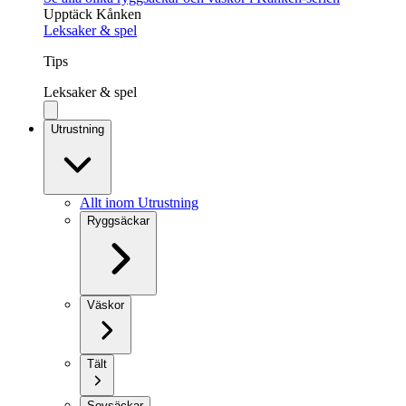
Upptäck Kånken
Leksaker & spel
Tips
Leksaker & spel
Utrustning
Allt inom Utrustning
Ryggsäckar
Väskor
Tält
Sovsäckar