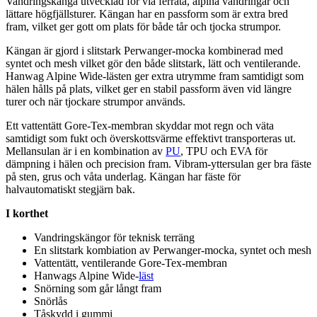
Vandringskänga utvecklad för via ferrata, alpina vandringar och
lättare högfjällsturer. Kängan har en
pa
ssform som är extra bred
fram, vilket ger gott om plats för både tår och tjocka strumpor.
Kängan är gjord i slitstark
Pe
rwanger-mocka kombinerad med
syntet och mesh vilket gör den både slitstark, lätt och ventilerande.
Hanwag Alpine Wide-
läst
en ger extra utrymme fram samtidigt som
hälen hålls på plats, vilket ger en stabil
pa
ssform även vid längre
turer och när tjockare strumpor används.
Ett
vattentät
t Gore-Tex-membran skyddar mot regn och väta
samtidigt som fukt och överskottsvärme effektivt transporteras ut.
Mellansulan är i en kombination av
PU
, T
PU
och EVA för
dämpning i hälen och precision fram. Vibram-yttersulan ger bra fäste
på sten, grus och våta underlag. Kängan har fäste för
halvautomatiskt stegjärn bak.
I korthet
Vandringskängor för teknisk terräng
En slitstark kombiation av
Pe
rwanger-mocka, syntet och mesh
Vattentät
t, ventilerande Gore-Tex-membran
Hanwags Alpine Wide-
läst
Snörning som går långt fram
Snörlås
Tåskydd i gummi