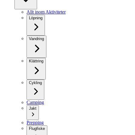
Allt inom Aktiviteter
Löpning
Vandring
Klättring
Cykling
Camping
Jakt
Prepping
Flugfiske