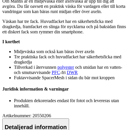
Om Mantis är en midjeväska eller axelväska är u
pp
till dig att
avgöra. Du får oavsett en praktisk väska för vardagen eller till korta
vandringar som kan bäras runt midjan eller över axeln.
Väskan har tre fack. Huvudfacket har en säkerhetsficka med
dragkedja, framfacket en slinga för nycklarna och på baksidan finns
ett diskret fack som rymmer din smartphone.
I korthet
Midjeväska som också kan bäras över axeln
Tre praktiska fack och huvudfacket har säkerhetsficka med
dragkedja
Tillverkad i återvunnen
polyester
och utsidan har en vatten-
och smutsavvisande
PFC
-fri
DWR
Fuktavvisande S
pa
cerMesh i sidan du bär mot kro
pp
en
Juridisk information & varningar
Produkten dekorerades endast för fotot och levereras utan
innehåll.
Artikelnummer: 20550206
Detaljerad information