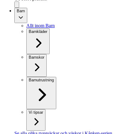
Barn
Allt inom Barn
Barnkläder
Barnskor
Barnutrustning
Vi tipsar
Se alla olika ryggsäckar och väskor i Kånken-serien