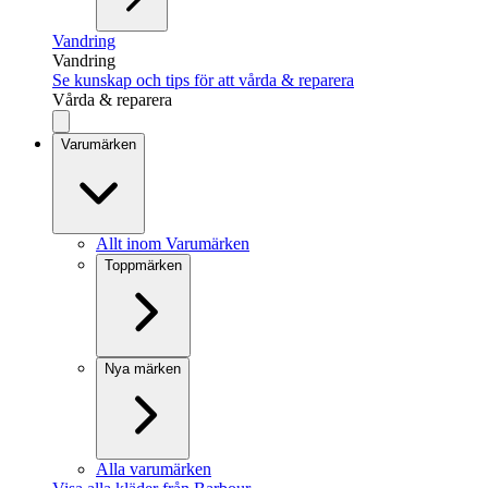
Vandring
Vandring
Se kunskap och tips för att vårda & reparera
Vårda & reparera
Varumärken
Allt inom Varumärken
Toppmärken
Nya märken
Alla varumärken