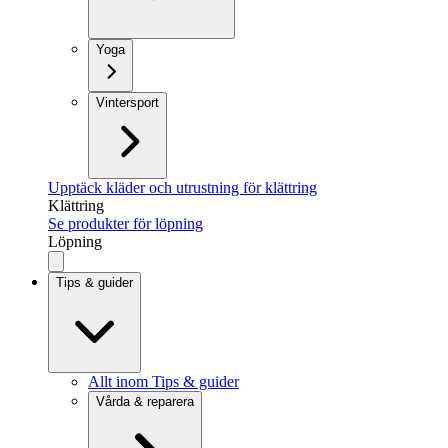
Yoga
Vintersport
Upptäck kläder och utrustning för klättring
Klättring
Se produkter för löpning
Löpning
Tips & guider
Allt inom Tips & guider
Vårda & reparera