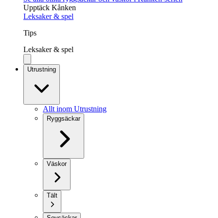
Upptäck Kånken
Leksaker & spel
Tips
Leksaker & spel
Utrustning
Allt inom Utrustning
Ryggsäckar
Väskor
Tält
Sovsäckar