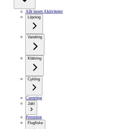
Allt inom Aktiviteter
Löpning
Vandring
Klättring
Cykling
Camping
Jakt
Prepping
Flugfiske