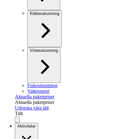
Klätterutrustning
Vinterutrustning
Fiskeutrustning
Vattensport
Aktuella paketpriser
Aktuella paketpriser
Utforska våra tält
Tält
Aktiviteter