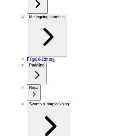
Matlagning utomhus
Fågelskådning
Paddling
Resa
Svamp & bärplockning