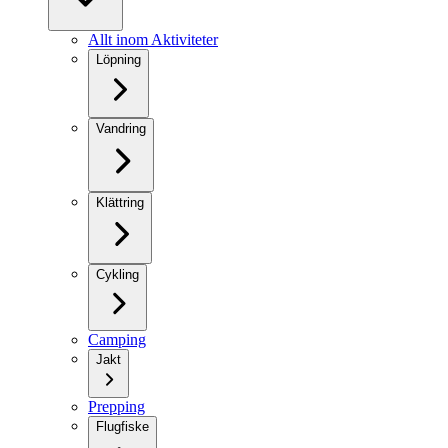
Allt inom Aktiviteter
Löpning
Vandring
Klättring
Cykling
Camping
Jakt
Prepping
Flugfiske