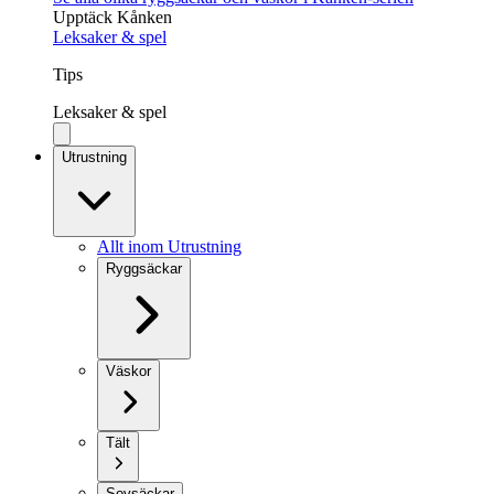
Upptäck Kånken
Leksaker & spel
Tips
Leksaker & spel
Utrustning
Allt inom Utrustning
Ryggsäckar
Väskor
Tält
Sovsäckar