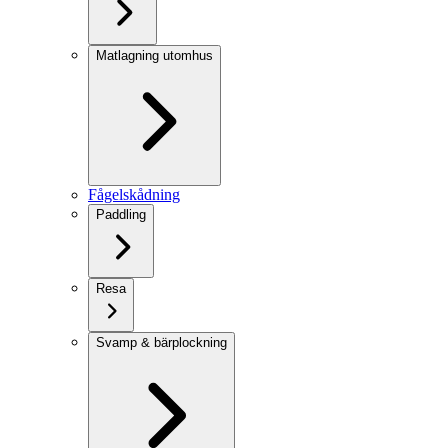
Matlagning utomhus
Fågelskådning
Paddling
Resa
Svamp & bärplockning