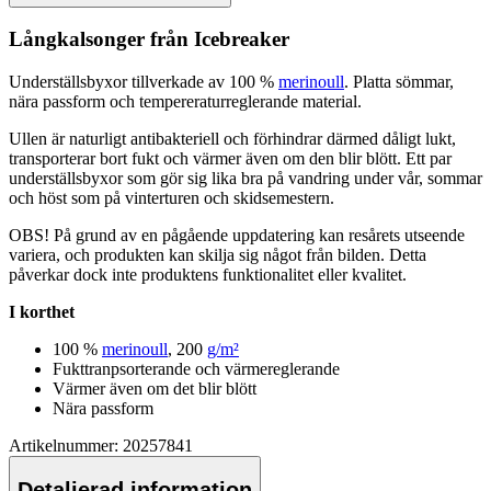
Långkalsonger från Icebreaker
Underställsbyxor tillverkade av 100 %
merinoull
. Platta sömmar,
nära
pa
ssform och tem
pe
reraturreglerande material.
Ull
en är naturligt antibakteriell och förhindrar därmed dåligt lukt,
transporterar bort fukt och värmer även om den blir blött. Ett
pa
r
underställsbyxor som gör sig lika bra på vandring under vår, sommar
och höst som på vinterturen och skidsemestern.
OBS! På grund av en pågående u
pp
datering kan resårets utseende
variera, och produkten kan skilja sig något från bilden. Detta
påverkar dock inte produktens funktionalitet eller kvalitet.
I korthet
100 %
merinoull
, 200
g/m²
Fukttran
ps
orterande och värmereglerande
Värmer även om det blir blött
Nära
pa
ssform
Artikelnummer: 20257841
Detaljerad information