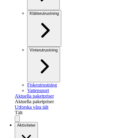
Klätterutrustning
Vinterutrustning
Fiskeutrustning
Vattensport
Aktuella paketpriser
Aktuella paketpriser
Utforska våra tält
Tält
Aktiviteter