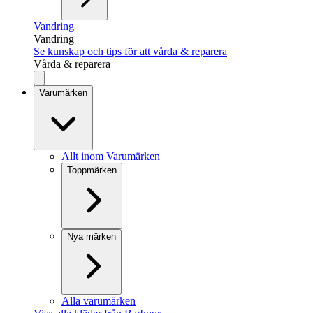
Vandring
Vandring
Se kunskap och tips för att vårda & reparera
Vårda & reparera
Varumärken
Allt inom Varumärken
Toppmärken
Nya märken
Alla varumärken