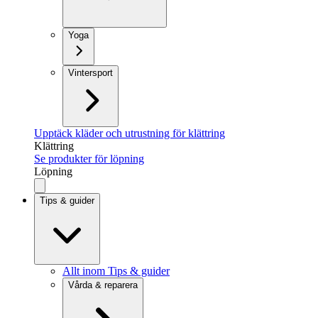
Yoga
Vintersport
Upptäck kläder och utrustning för klättring
Klättring
Se produkter för löpning
Löpning
Tips & guider
Allt inom Tips & guider
Vårda & reparera