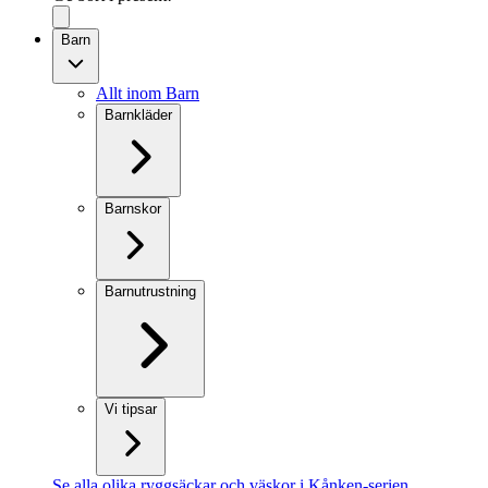
Barn
Allt inom Barn
Barnkläder
Barnskor
Barnutrustning
Vi tipsar
Se alla olika ryggsäckar och väskor i Kånken-serien