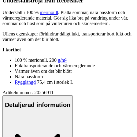
Underställströja från Icebreaker
Underställ i 100 %
merinoull
. Platta sömmar, nära
pa
ssform och
värmereglerande material. Gör sig lika bra på vandring under vår,
sommar och höst som på vinterturen och skidsemestern.
Ull
ens egenska
pe
r förhindrar dåligt lukt, transporterar bort fukt och
värmer även om det blir blött.
I korthet
100 % merion
ull
, 200
g/m²
Fukttransporterande och värmereglerande
Värmer även om det blir blött
Nära
pa
ssform
Rygglängd
75,4 cm i storlek L
Artikelnummer: 20256911
Detaljerad information