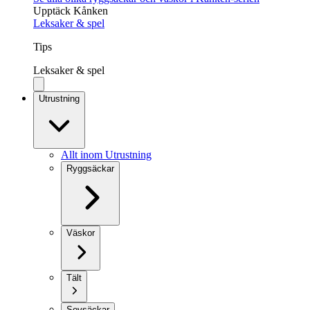
Upptäck Kånken
Leksaker & spel
Tips
Leksaker & spel
Utrustning
Allt inom Utrustning
Ryggsäckar
Väskor
Tält
Sovsäckar