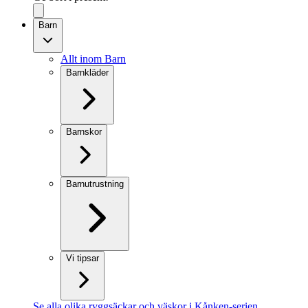
Barn
Allt inom Barn
Barnkläder
Barnskor
Barnutrustning
Vi tipsar
Se alla olika ryggsäckar och väskor i Kånken-serien