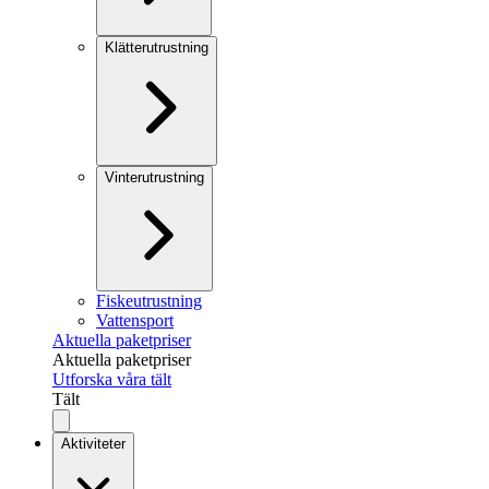
Klätterutrustning
Vinterutrustning
Fiskeutrustning
Vattensport
Aktuella paketpriser
Aktuella paketpriser
Utforska våra tält
Tält
Aktiviteter