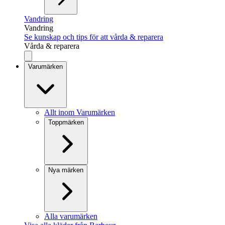
Vandring
Vandring
Se kunskap och tips för att vårda & reparera
Vårda & reparera
Varumärken
Allt inom Varumärken
Toppmärken
Nya märken
Alla varumärken