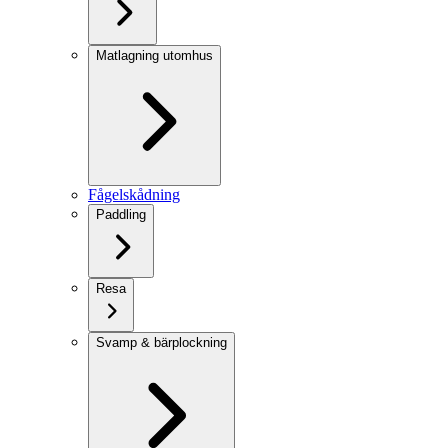
Matlagning utomhus
Fågelskådning
Paddling
Resa
Svamp & bärplockning