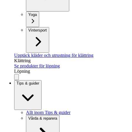
Yoga
Vintersport
Upptäck kläder och utrustning för klättring
Klättring
Se produkter för löpning
Löpning
Tips & guider
Allt inom Tips & guider
Vårda & reparera