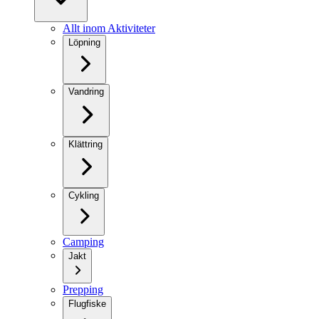
Allt inom Aktiviteter
Löpning
Vandring
Klättring
Cykling
Camping
Jakt
Prepping
Flugfiske