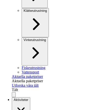
Klätterutrustning
Vinterutrustning
Fiskeutrustning
Vattensport
Aktuella paketpriser
Aktuella paketpriser
Utforska våra tält
Tält
Aktiviteter