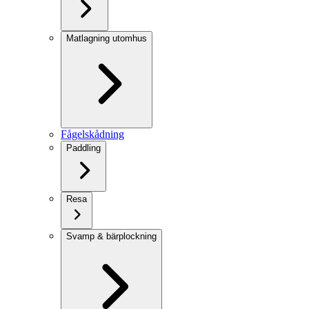
Matlagning utomhus
Fågelskådning
Paddling
Resa
Svamp & bärplockning