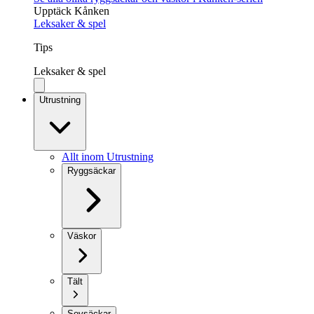
Upptäck Kånken
Leksaker & spel
Tips
Leksaker & spel
Utrustning
Allt inom Utrustning
Ryggsäckar
Väskor
Tält
Sovsäckar