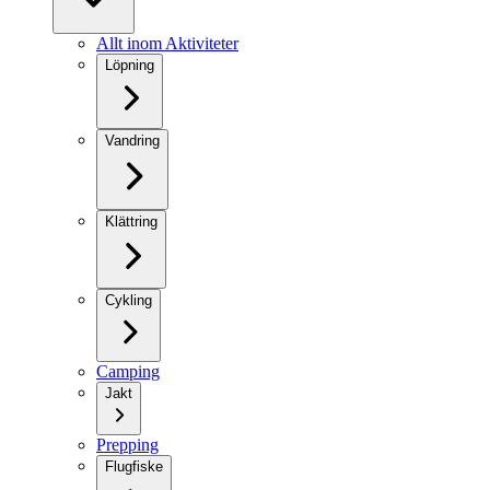
Allt inom Aktiviteter
Löpning
Vandring
Klättring
Cykling
Camping
Jakt
Prepping
Flugfiske