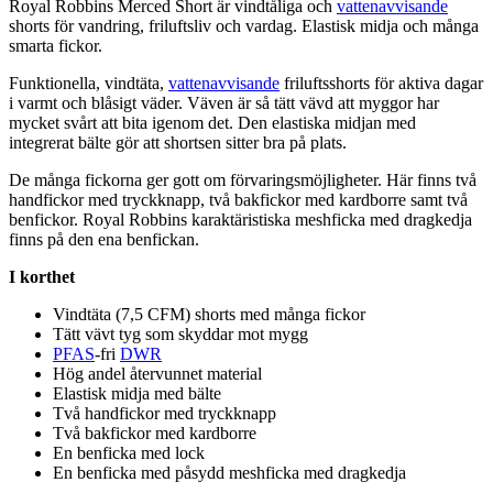
Royal Robbins Merced Short är vindtåliga och
vattenavvisande
shorts för vandring, friluftsliv och vardag. Elastisk midja och många
smarta fickor.
Funktionella, vindtäta,
vattenavvisande
friluftsshorts för aktiva dagar
i varmt och blåsigt väder. Väven är så tätt vävd att myggor har
mycket svårt att bita igenom det. Den elastiska midjan med
integrerat bälte gör att shortsen sitter bra på plats.
De många fickorna ger gott om förvaringsmöjligheter. Här finns två
handfickor med tryckkna
pp
, två bakfickor med kardborre samt två
benfickor. Royal Robbins karaktäristiska meshficka med dragkedja
finns på den ena benfickan.
I korthet
Vindtäta (7,5 CFM) shorts med många fickor
Tätt vävt tyg som skyddar mot mygg
PFAS
-fri
DWR
Hög andel återvunnet material
Elastisk midja med bälte
Två handfickor med tryckkna
pp
Två bakfickor med kardborre
En benficka med lock
En benficka med påsydd meshficka med dragkedja