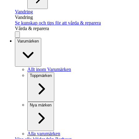
Vandring
Vandring
Se kunskap och tips för att vårda & reparera
Vårda & reparera
Varumärken
Allt inom Varumärken
Toppmärken
Nya märken
Alla varumärken