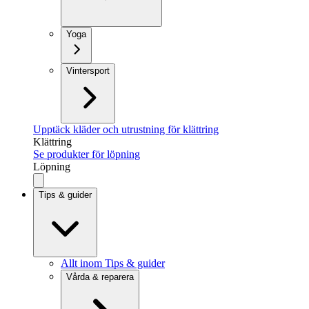
Yoga
Vintersport
Upptäck kläder och utrustning för klättring
Klättring
Se produkter för löpning
Löpning
Tips & guider
Allt inom Tips & guider
Vårda & reparera