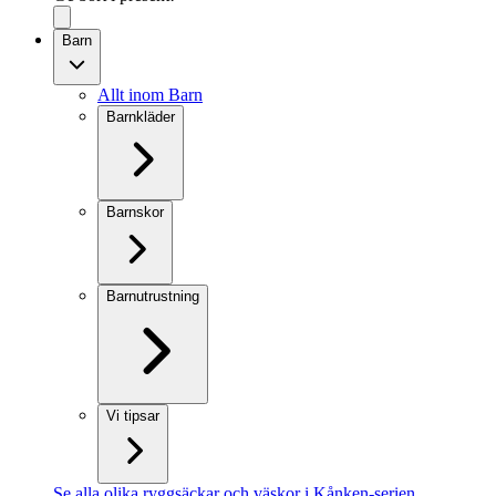
Barn
Allt inom Barn
Barnkläder
Barnskor
Barnutrustning
Vi tipsar
Se alla olika ryggsäckar och väskor i Kånken-serien