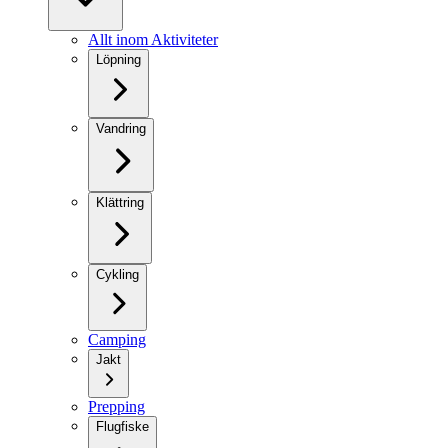
Allt inom Aktiviteter
Löpning
Vandring
Klättring
Cykling
Camping
Jakt
Prepping
Flugfiske