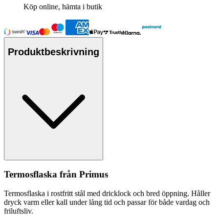
Köp online, hämta i butik
Produktbeskrivning
Termos
fla
ska från Primus
Termos
fla
ska i rostfritt stål med dricklock och bred ö
pp
ning. Håller
dryck varm eller kall under lång tid och
pa
ssar för både vardag och
friluftsliv.