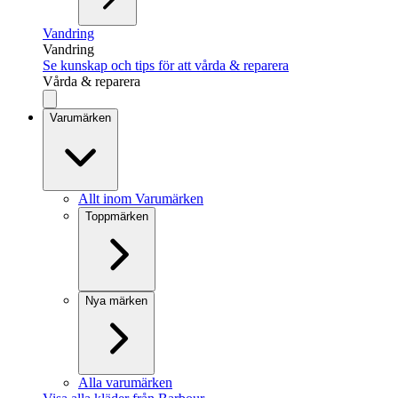
Vandring
Vandring
Se kunskap och tips för att vårda & reparera
Vårda & reparera
Varumärken
Allt inom Varumärken
Toppmärken
Nya märken
Alla varumärken