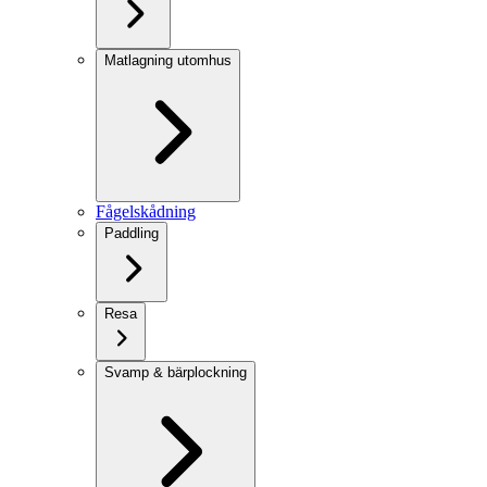
Matlagning utomhus
Fågelskådning
Paddling
Resa
Svamp & bärplockning