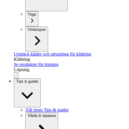
Yoga
Vintersport
Upptäck kläder och utrustning för klättring
Klättring
Se produkter för löpning
Löpning
Tips & guider
Allt inom Tips & guider
Vårda & reparera