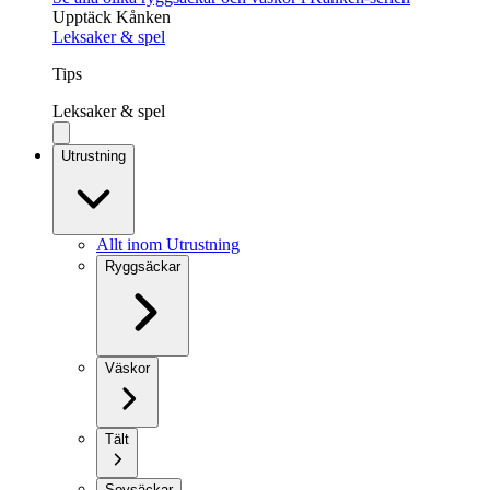
Upptäck Kånken
Leksaker & spel
Tips
Leksaker & spel
Utrustning
Allt inom Utrustning
Ryggsäckar
Väskor
Tält
Sovsäckar