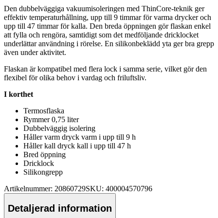
Den dubbelväggiga vakuumisoleringen med ThinCore-teknik ger
effektiv tem
pe
raturhållning, u
pp
till 9 timmar för varma drycker och
u
pp
till 47 timmar för kalla. Den breda ö
pp
ningen gör
fla
skan enkel
att fylla och rengöra, samtidigt som det medföljande dricklocket
underlättar användning i rörelse. En silikonbeklädd yta ger bra gre
pp
även under aktivitet.
Fla
skan är kom
pa
tibel med flera lock i samma serie, vilket gör den
flexibel för olika behov i vardag och friluftsliv.
I korthet
Termos
fla
ska
Rymmer 0,75 liter
Dubbelväggig isolering
Håller varm dryck varm i u
pp
till 9 h
Håller kall dryck kall i u
pp
till 47 h
Bred ö
pp
ning
Dricklock
Silikongre
pp
Artikelnummer: 20860729
SKU: 400004570796
Detaljerad information