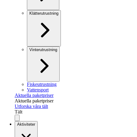
Klätterutrustning
Vinterutrustning
Fiskeutrustning
Vattensport
Aktuella paketpriser
Aktuella paketpriser
Utforska våra tält
Tält
Aktiviteter