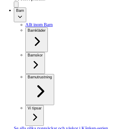
Barn
Allt inom Barn
Barnkläder
Barnskor
Barnutrustning
Vi tipsar
Se alla olika ryggsäckar och väskor i Kånken-serien