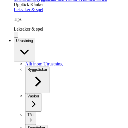
Upptäck Kånken
Leksaker & spel
Tips
Leksaker & spel
Utrustning
Allt inom Utrustning
Ryggsäckar
Väskor
Tält
Sovsäckar