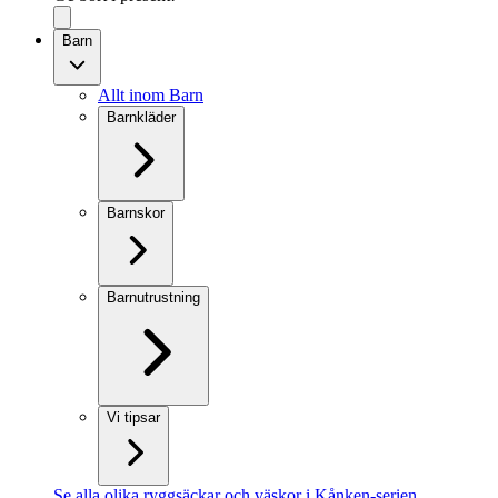
Barn
Allt inom Barn
Barnkläder
Barnskor
Barnutrustning
Vi tipsar
Se alla olika ryggsäckar och väskor i Kånken-serien