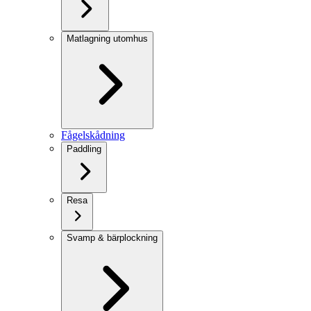
Matlagning utomhus
Fågelskådning
Paddling
Resa
Svamp & bärplockning