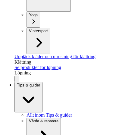
Yoga
Vintersport
Upptäck kläder och utrustning för klättring
Klättring
Se produkter för löpning
Löpning
Tips & guider
Allt inom Tips & guider
Vårda & reparera