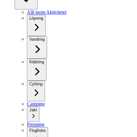
Allt inom Aktiviteter
Löpning
Vandring
Klättring
Cykling
Camping
Jakt
Prepping
Flugfiske