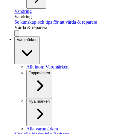
Vandring
Vandring
Se kunskap och tips för att vårda & reparera
Vårda & reparera
Varumärken
Allt inom Varumärken
Toppmärken
Nya märken
Alla varumärken