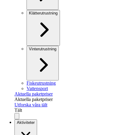
Klätterutrustning
Vinterutrustning
Fiskeutrustning
Vattensport
Aktuella paketpriser
Aktuella paketpriser
Utforska våra tält
Tält
Aktiviteter