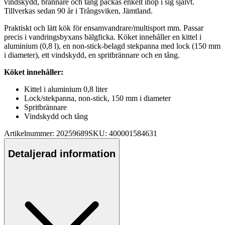
vindskydd, brännare och tång
pa
ckas enkelt ihop i sig självt.
Tillverkas sedan 90 år i Trångsviken, Jämtland.
Praktiskt och lätt kök för ensamvandrare/multisport mm.
Pa
ssar
precis i vandringsbyxans bälgficka. Köket innehåller en kittel i
aluminium (0,8 l), en non-stick-belagd stek
pa
nna med lock (150 mm
i diameter), ett vindskydd, en spritbrännare och en tång.
Köket innehåller:
Kittel i aluminium 0,8 liter
Lock/stek
pa
nna, non-stick, 150 mm i diameter
Spritbrännare
Vindskydd och tång
Artikelnummer: 20259689
SKU: 400001584631
Detaljerad information