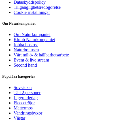
Dataskyddspolicy
Tillgänglighetsredogörelse
Cookie-inställningar
Om Naturkompaniet
Om Naturkompaniet
Klubb Naturkompaniet
Jobba hos oss
Naturbonusen
Vårt miljö- & hållbarhetsarbete
Event & live stream
Second hand
Populära kategorier
Sovsäckar
Tält 2 personer
Liggunderlag
Fleecetröjor
Mattermos
Vandringsbyxor
Västar