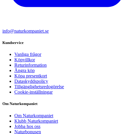
info@naturkompaniet.se
Kundservice
Vanliga frågor
Köpvillkor
Returinformation
Ångra köp
Köpa presentkort
Dataskyddspolicy
Tillgänglighetsredogörelse
Cookie-inställningar
Om Naturkompaniet
Om Naturkompaniet
Klubb Naturkompaniet
Jobba hos oss
Naturbonusen