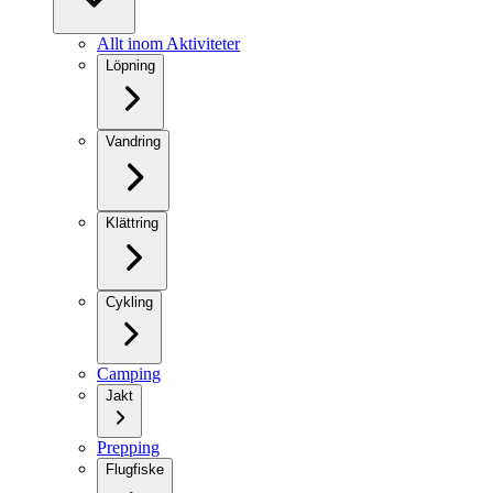
Allt inom Aktiviteter
Löpning
Vandring
Klättring
Cykling
Camping
Jakt
Prepping
Flugfiske