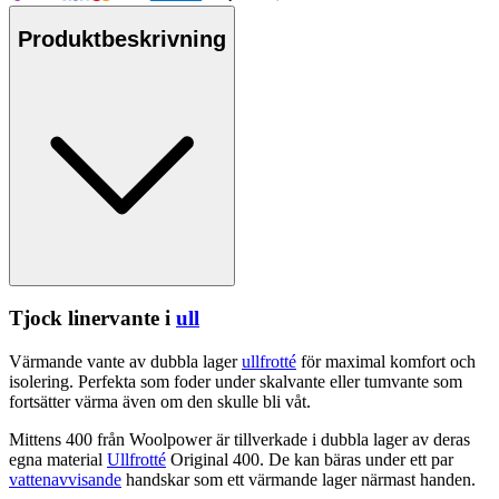
Produktbeskrivning
Tjock linervante i
ull
Värmande vante av dubbla lager
ullfrotté
för maximal komfort och
isolering.
Pe
rfekta som foder under skalvante eller tumvante som
fortsätter värma även om den sk
ull
e bli våt.
Mittens 400 från Woolpower är tillverkade i dubbla lager av deras
egna material
Ullfrotté
Original 400. De kan bäras under ett
pa
r
vattenavvisande
handskar som ett värmande lager närmast handen.