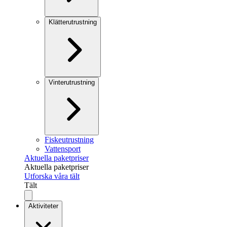
Klätterutrustning
Vinterutrustning
Fiskeutrustning
Vattensport
Aktuella paketpriser
Aktuella paketpriser
Utforska våra tält
Tält
Aktiviteter