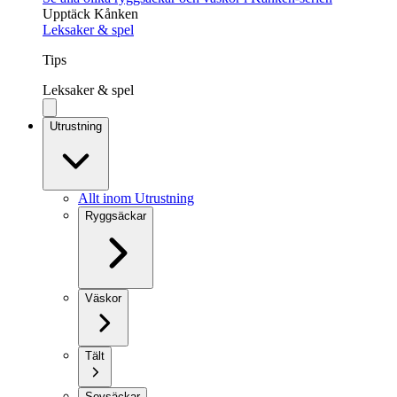
Upptäck Kånken
Leksaker & spel
Tips
Leksaker & spel
Utrustning
Allt inom Utrustning
Ryggsäckar
Väskor
Tält
Sovsäckar