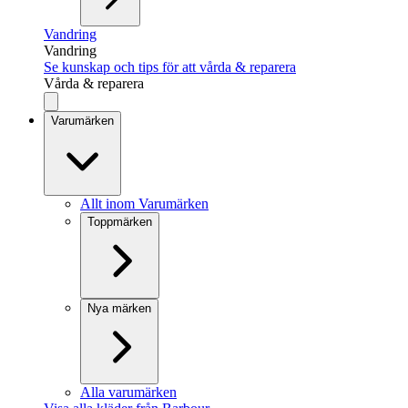
Vandring
Vandring
Se kunskap och tips för att vårda & reparera
Vårda & reparera
Varumärken
Allt inom Varumärken
Toppmärken
Nya märken
Alla varumärken