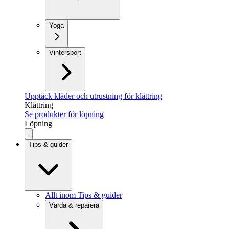
Yoga
Vintersport
Upptäck kläder och utrustning för klättring
Klättring
Se produkter för löpning
Löpning
Tips & guider
Allt inom Tips & guider
Vårda & reparera