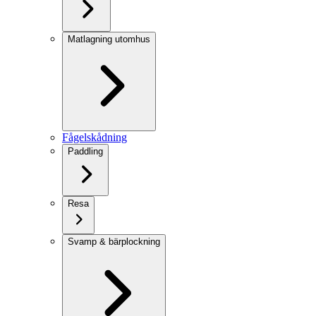
Matlagning utomhus
Fågelskådning
Paddling
Resa
Svamp & bärplockning