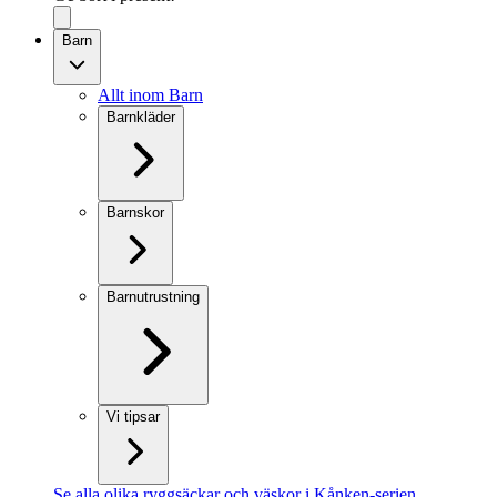
Barn
Allt inom Barn
Barnkläder
Barnskor
Barnutrustning
Vi tipsar
Se alla olika ryggsäckar och väskor i Kånken-serien