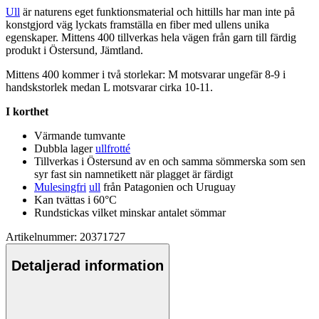
Ull
är naturens eget funktionsmaterial och hittills har man inte på
konstgjord väg lyckats framställa en fiber med
ull
ens unika
egenska
pe
r. Mittens 400 tillverkas hela vägen från garn till färdig
produkt i Östersund, Jämtland.
Mittens 400 kommer i två storlekar: M motsvarar ungefär 8-9 i
handskstorlek medan L motsvarar cirka 10-11.
I korthet
Värmande tumvante
Dubbla lager
ullfrotté
Tillverkas i Östersund av en och samma sömmerska som sen
syr fast sin namnetikett när plagget är färdigt
Mulesingfri
ull
från
Pa
tagonien och Uruguay
Kan tvättas i 60°C
Rundstickas vilket minskar antalet sömmar
Artikelnummer: 20371727
Detaljerad information