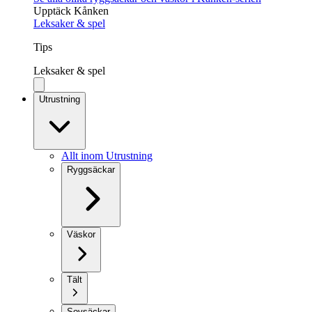
Upptäck Kånken
Leksaker & spel
Tips
Leksaker & spel
Utrustning
Allt inom Utrustning
Ryggsäckar
Väskor
Tält
Sovsäckar