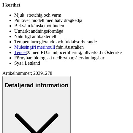
I korthet
Mjuk,
stretch
ig och varm
Pu
llover-modell med halv dragkedja
Bekväm känsla mot huden
Utmärkt andningsförmåga
Naturligt antibakteriell
Tem
pe
raturreglerande och fuktabsorberande
Mulesingfri
merinoull
från Australien
Tencel
® med EU:s miljöcertifiering, tillverkad i Österrike
Förnybar, biologiskt nedbrytbar, återvinningsbar
Sys i Lettland
Artikelnummer: 20391278
Detaljerad information