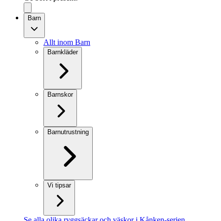
Barn
Allt inom Barn
Barnkläder
Barnskor
Barnutrustning
Vi tipsar
Se alla olika ryggsäckar och väskor i Kånken-serien