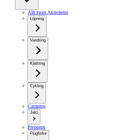
Allt inom Aktiviteter
Löpning
Vandring
Klättring
Cykling
Camping
Jakt
Prepping
Flugfiske