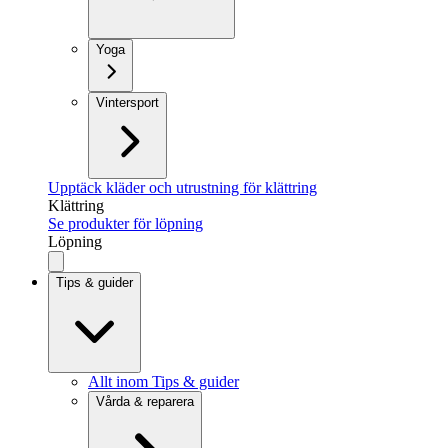
Yoga
Vintersport
Upptäck kläder och utrustning för klättring
Klättring
Se produkter för löpning
Löpning
Tips & guider
Allt inom Tips & guider
Vårda & reparera