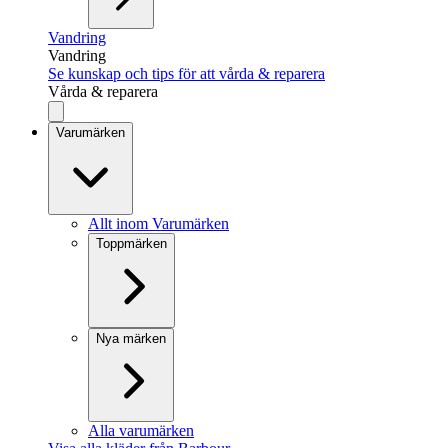
Vandring
Vandring
Se kunskap och tips för att vårda & reparera
Vårda & reparera
Varumärken
Allt inom Varumärken
Toppmärken
Nya märken
Alla varumärken