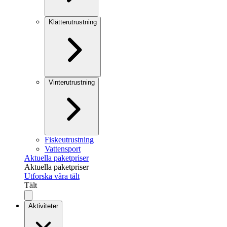
Klätterutrustning
Vinterutrustning
Fiskeutrustning
Vattensport
Aktuella paketpriser
Aktuella paketpriser
Utforska våra tält
Tält
Aktiviteter