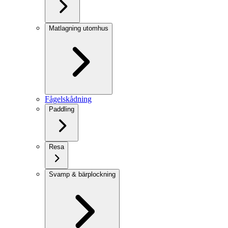
Matlagning utomhus
Fågelskådning
Paddling
Resa
Svamp & bärplockning