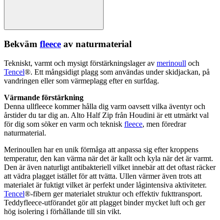
Bekväm
fleece
av naturmaterial
Tekniskt, varmt och mysigt förstärkningslager av
merinoull
och
Tencel
®. Ett mångsidigt plagg som användas under skidjackan, på
vandringen eller som värmeplagg efter en surfdag.
Värmande förstärkning
Denna
ull
fleece
kommer hålla dig varm oavsett vilka äventyr och
årstider du tar dig an. Alto Half Zip från Houdini är ett utmärkt val
för dig som söker en varm och teknisk
fleece
, men föredrar
naturmaterial.
Merinoull
en har en unik förmåga att an
pa
ssa sig efter kro
pp
ens
tem
pe
ratur, den kan värma när det är kallt och kyla när det är varmt.
Den är även naturligt antibakteriell vilket innebär att det oftast räcker
att vädra plagget istället för att tvätta.
Ull
en värmer även trots att
materialet är fuktigt vilket är
pe
rfekt under lågintensiva aktiviteter.
Tencel
®-fibern ger materialet struktur och effektiv fukttransport.
Teddy
fleece
-utförandet gör att plagget binder mycket luft och ger
hög isolering i förhållande till sin vikt.