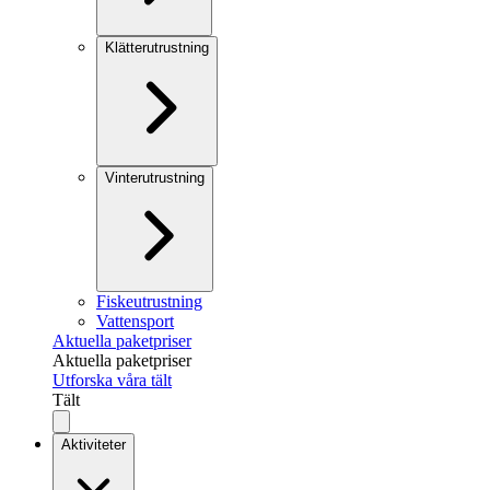
Klätterutrustning
Vinterutrustning
Fiskeutrustning
Vattensport
Aktuella paketpriser
Aktuella paketpriser
Utforska våra tält
Tält
Aktiviteter