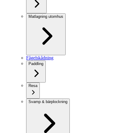
Matlagning utomhus
Fågelskådning
Paddling
Resa
Svamp & bärplockning