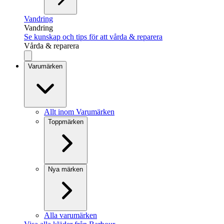
Vandring
Vandring
Se kunskap och tips för att vårda & reparera
Vårda & reparera
Varumärken
Allt inom Varumärken
Toppmärken
Nya märken
Alla varumärken