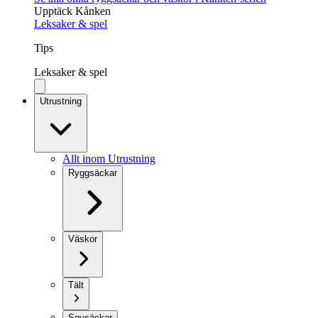
Upptäck Kånken
Leksaker & spel
Tips
Leksaker & spel
Utrustning
Allt inom Utrustning
Ryggsäckar
Väskor
Tält
Sovsäckar