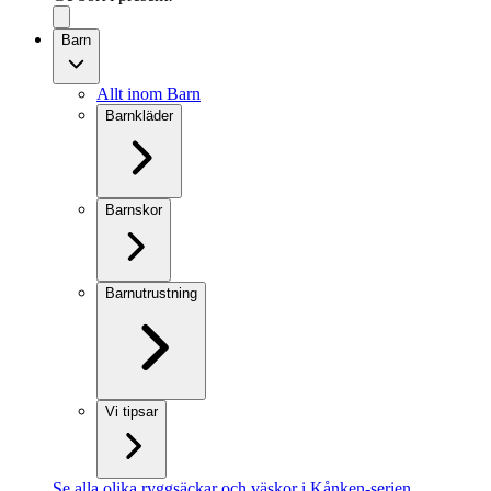
Barn
Allt inom Barn
Barnkläder
Barnskor
Barnutrustning
Vi tipsar
Se alla olika ryggsäckar och väskor i Kånken-serien