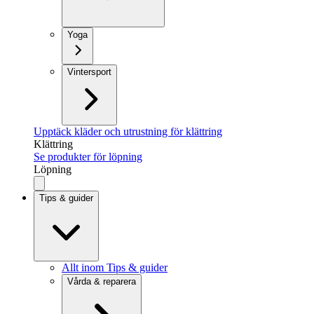
Yoga
Vintersport
Upptäck kläder och utrustning för klättring
Klättring
Se produkter för löpning
Löpning
Tips & guider
Allt inom Tips & guider
Vårda & reparera