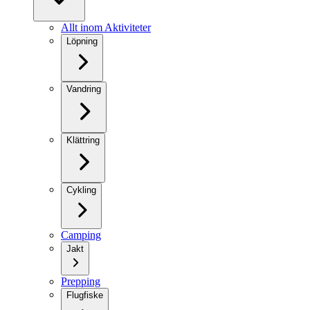
Allt inom Aktiviteter
Löpning
Vandring
Klättring
Cykling
Camping
Jakt
Prepping
Flugfiske