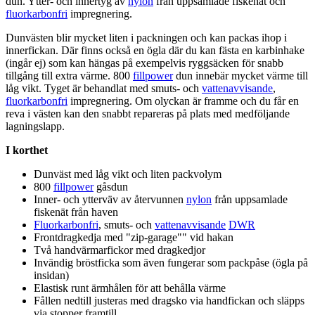
dun. Ytter- och innertyg av
nylon
från u
pp
samlade fiskenät och
fluorkarbonfri
impregnering.
Dunvästen blir mycket liten i
pa
ckningen och kan
pa
ckas ihop i
innerfickan. Där finns också en ögla där du kan fästa en karbinhake
(ingår ej) som kan hängas på exem
pe
lvis ryggsäcken för snabb
tillgång till extra värme. 800
fillpower
dun innebär mycket värme till
låg vikt. Tyget är behandlat med smuts- och
vattenavvisande
,
fluorkarbonfri
impregnering. Om olyckan är framme och du får en
reva i västen kan den snabbt re
pa
reras på plats med medföljande
lagningsla
pp
.
I korthet
Dunväst med låg vikt och liten
pa
ckvolym
800
fillpower
gåsdun
Inner- och ytterväv av återvunnen
nylon
från u
pp
samlade
fiskenät från haven
Fluorkarbonfri
, smuts- och
vattenavvisande
DWR
Frontdragkedja med "zip-garage"" vid hakan
Två handvärmarfickor med dragkedjor
Invändig bröstficka som även fungerar som
pa
ckpåse (ögla på
insidan)
Elastisk runt ärmhålen för att behålla värme
Fållen nedtill justeras med dragsko via handfickan och slä
pp
s
via sto
pp
er framtill