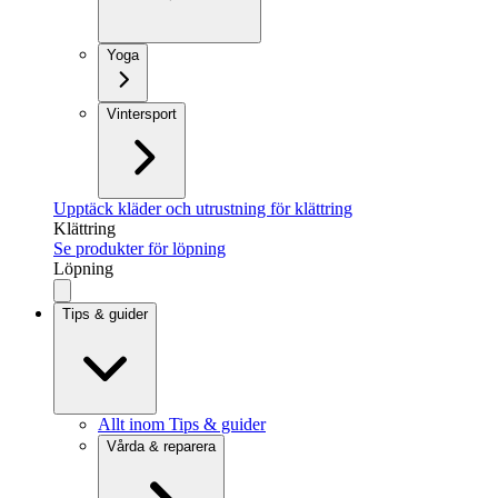
Yoga
Vintersport
Upptäck kläder och utrustning för klättring
Klättring
Se produkter för löpning
Löpning
Tips & guider
Allt inom Tips & guider
Vårda & reparera