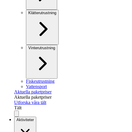
Klätterutrustning
Vinterutrustning
Fiskeutrustning
Vattensport
Aktuella paketpriser
Aktuella paketpriser
Utforska våra tält
Tält
Aktiviteter