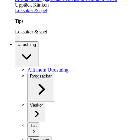
Upptäck Kånken
Leksaker & spel
Tips
Leksaker & spel
Utrustning
Allt inom Utrustning
Ryggsäckar
Väskor
Tält
Sovsäckar