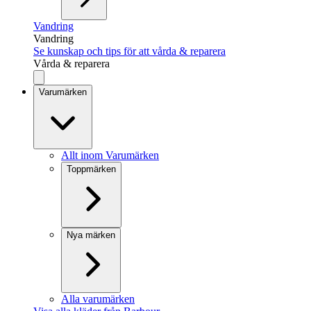
Vandring
Vandring
Se kunskap och tips för att vårda & reparera
Vårda & reparera
Varumärken
Allt inom Varumärken
Toppmärken
Nya märken
Alla varumärken