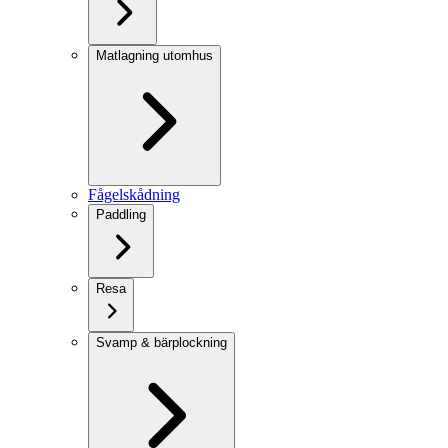
Matlagning utomhus
Fågelskådning
Paddling
Resa
Svamp & bärplockning