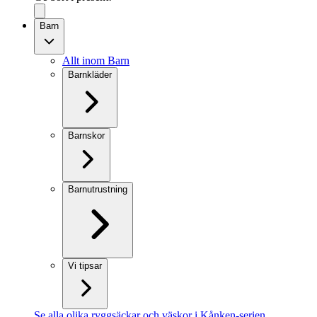
Barn
Allt inom Barn
Barnkläder
Barnskor
Barnutrustning
Vi tipsar
Se alla olika ryggsäckar och väskor i Kånken-serien