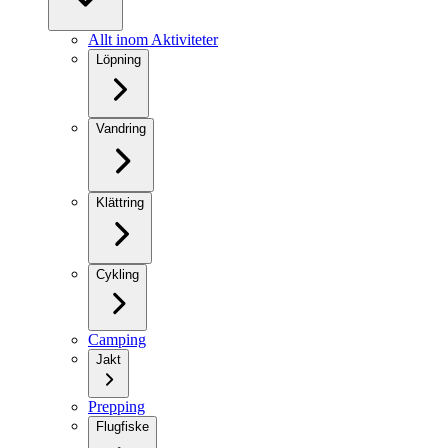
Allt inom Aktiviteter
Löpning
Vandring
Klättring
Cykling
Camping
Jakt
Prepping
Flugfiske