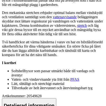
byxor i softshellmaterial
pa
ssar lika bra på äventyret som i stan och
blir ett mångsidigt plagg i garderoben.
Den mekaniska
stretch
en erbjuder optimal balans mellan vindskydd
och ventilation samtidigt som den
vattenavvisande
beläggningen
skyddar mot lättare regnskurar på vandringen och vattenstänk under
kajakturen. Denna kombination av väderresistens,
stretch
och låg
vikt gör dessa byxor till en mycket användbar och mångsidig byxa
för flera olika aktiviteter från tidig vår till sen höst.
Två handfickor att värma händerna i varav en har en bilxtlåsförsedd
säkerhetsficka för dina viktigaste småsaker. En större ficka på låret
där du kan lägga alltifrån karbinhakar och tändstål till karta och
kom
pa
ss för att ha det nära till hands.
I korthet
Softshellbyxor som
pa
ssar utmärkt både till vardags och
äventyr
Vatten- och vindavvisande yta fritt från
PFAS
Lätt, slittåligt och
stretch
igt material
Tillverkade av helt återvunnet och återvinningsbart tyg
Artikelnummer: 20549628
Detaljerad information