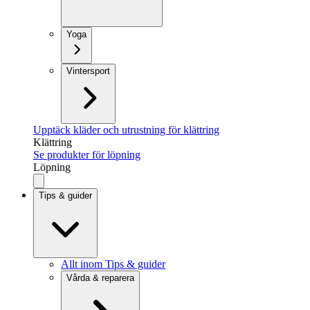
Yoga
Vintersport
Upptäck kläder och utrustning för klättring
Klättring
Se produkter för löpning
Löpning
Tips & guider
Allt inom Tips & guider
Vårda & reparera