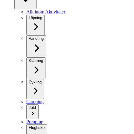
Allt inom Aktiviteter
Löpning
Vandring
Klättring
Cykling
Camping
Jakt
Prepping
Flugfiske