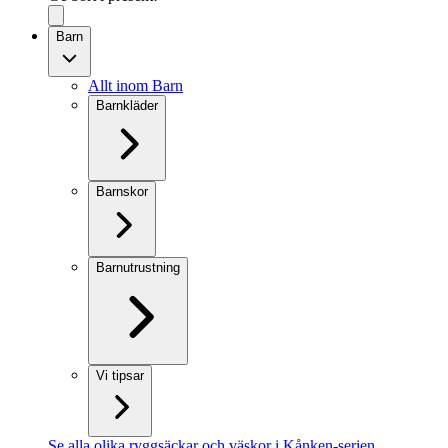
Barn
Allt inom Barn
Barnkläder
Barnskor
Barnutrustning
Vi tipsar
Se alla olika ryggsäckar och väskor i Kånken-serien