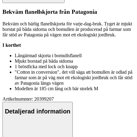
Bekväm
fla
nellskjorta från
Pa
tagonia
Bekväm och härlig
fla
nellskjorta för varje-dag-bruk. Tyget är mjukt
borstat på båda sidorna och bom
ull
en är producerad på farmar som
får stöd av
Pa
tagonia på vägen mot ett ekologiskt jordbruk.
I korthet
Långärmad skjorta i bom
ull
s
fla
nell
Mjukt borstad på båda sidorna
1 bröstficka med lock och kna
pp
"Cotton in conversion", det vill säga att bom
ull
en är odlad på
farmar som är på väg mot ett ekologiskt jordbruk och får stöd
av
Pa
tagonia längs vägen
Modellen är 185 cm lång och bär storlek M
Artikelnummer: 20399207
Detaljerad information