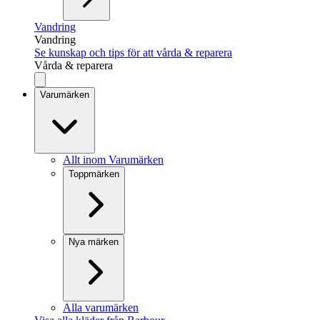
Vandring
Vandring
Se kunskap och tips för att vårda & reparera
Vårda & reparera
Varumärken
Allt inom Varumärken
Toppmärken
Nya märken
Alla varumärken