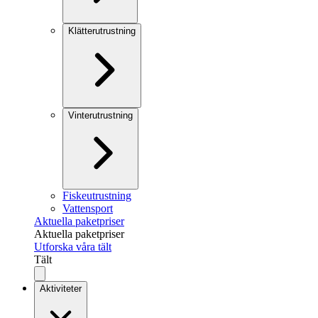
Klätterutrustning
Vinterutrustning
Fiskeutrustning
Vattensport
Aktuella paketpriser
Aktuella paketpriser
Utforska våra tält
Tält
Aktiviteter