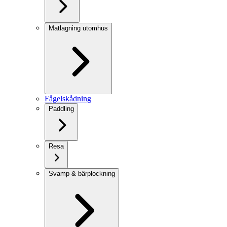
Matlagning utomhus
Fågelskådning
Paddling
Resa
Svamp & bärplockning