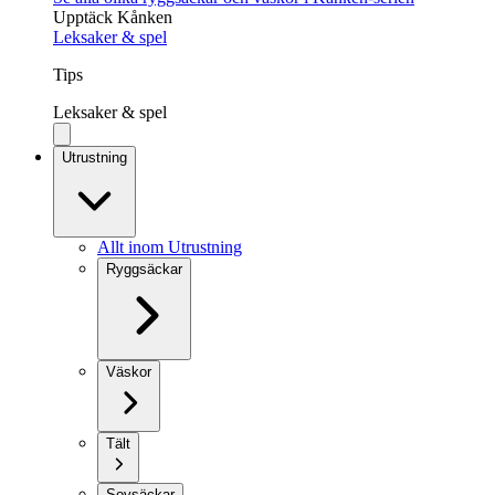
Upptäck Kånken
Leksaker & spel
Tips
Leksaker & spel
Utrustning
Allt inom Utrustning
Ryggsäckar
Väskor
Tält
Sovsäckar