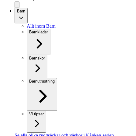
Barn
Allt inom Barn
Barnkläder
Barnskor
Barnutrustning
Vi tipsar
Se alla olika ryggsäckar och väskor i Kånken-serien