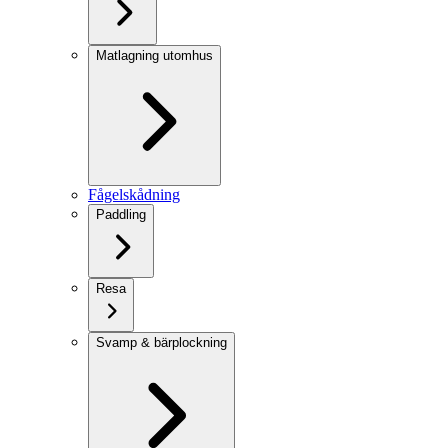
Matlagning utomhus
Fågelskådning
Paddling
Resa
Svamp & bärplockning