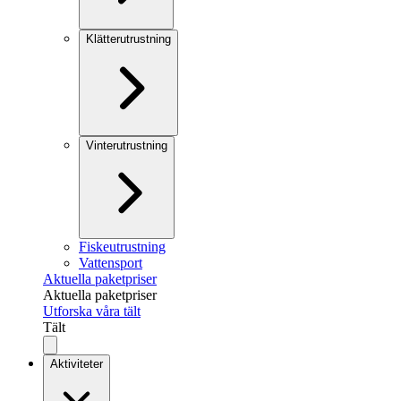
Klätterutrustning
Vinterutrustning
Fiskeutrustning
Vattensport
Aktuella paketpriser
Aktuella paketpriser
Utforska våra tält
Tält
Aktiviteter