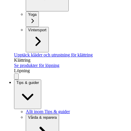
Yoga
Vintersport
Upptäck kläder och utrustning för klättring
Klättring
Se produkter för löpning
Löpning
Tips & guider
Allt inom Tips & guider
Vårda & reparera