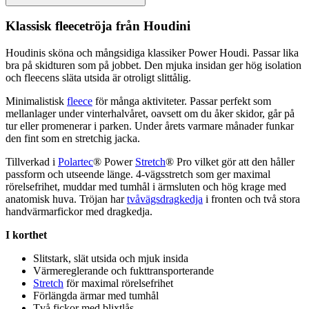
Klassisk
fleece
tröja från Houdini
Houdinis sköna och mångsidiga klassiker Power Houdi.
Pa
ssar lika
bra på skidturen som på jobbet. Den mjuka insidan ger hög isolation
och
fleece
ns släta utsida är otroligt slittålig.
Minimalistisk
fleece
för många aktiviteter.
Pa
ssar
pe
rfekt som
mellanlager under vinterhalvåret, oavsett om du åker skidor, går på
tur eller promenerar i
pa
rken. Under årets varmare månader funkar
den fint som en
stretch
ig jacka.
Tillverkad i
Polartec
® Power
Stretch
® Pro vilket gör att den håller
pa
ssform och utseende länge. 4-vägs
stretch
som ger maximal
rörelsefrihet, muddar med tumhål i ärmsluten och hög krage med
anatomisk huva. Tröjan har
tvåvägsdragkedja
i fronten och två stora
handvärmarfickor med dragkedja.
I korthet
Slitstark, slät utsida och mjuk insida
Värmereglerande och fukttransporterande
Stretch
för maximal rörelsefrihet
Förlängda ärmar med tumhål
Två fickor med blixtlås