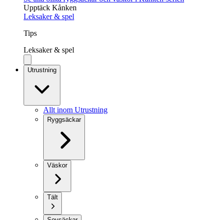
Upptäck Kånken
Leksaker & spel
Tips
Leksaker & spel
Utrustning
Allt inom Utrustning
Ryggsäckar
Väskor
Tält
Sovsäckar