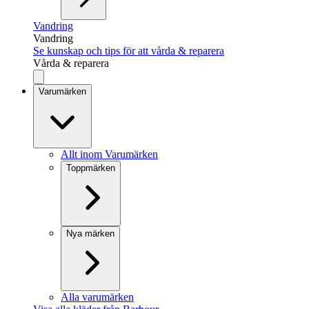
Vandring
Vandring
Se kunskap och tips för att vårda & reparera
Vårda & reparera
Varumärken
Allt inom Varumärken
Toppmärken
Nya märken
Alla varumärken