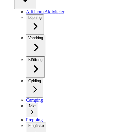
Allt inom Aktiviteter
Löpning
Vandring
Klättring
Cykling
Camping
Jakt
Prepping
Flugfiske