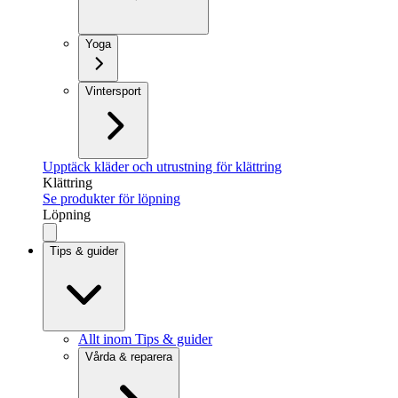
Yoga
Vintersport
Upptäck kläder och utrustning för klättring
Klättring
Se produkter för löpning
Löpning
Tips & guider
Allt inom Tips & guider
Vårda & reparera