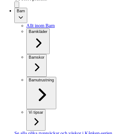
Barn
Allt inom Barn
Barnkläder
Barnskor
Barnutrustning
Vi tipsar
Se alla olika ryggsäckar och väskor i Kånken-serien