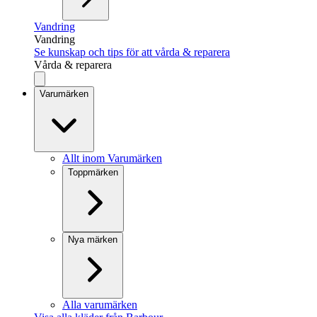
Vandring
Vandring
Se kunskap och tips för att vårda & reparera
Vårda & reparera
Varumärken
Allt inom Varumärken
Toppmärken
Nya märken
Alla varumärken