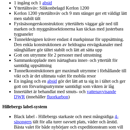
1 ingång och 1
absid
Yttertältsväv: Silikonbelagd Kerlon 1200
Kerlon 1200 yttertältsväv och 9 mm stänger ger ett väldigt lätt
men stabilt tält
Fyräsäsongerskonstruktion: yttertältets väggar går ned till
marken och myggnätssektionerna kan täckas med justerbara
tyg
pa
neler
Tunneldesignen kräver endast 4 markpinnar för u
pp
sättning.
Den enkla konstruktionen av heldragna envägskanaler med
stånghållare gör tältet stabilt och lätt att sätta u
pp
Gott om utrymme för 2
pe
rsoner med utrustning
Sammanko
pp
lade men isärtagbara inner- och yttertält för
samtidig u
pp
sättning
Tunnelkonstruktionen ger maximalt utrymme i förhållande till
vikt och är det ultimata valet för mobila resor
En ingång och en
absid
gör det lätt att ta sig in i tältet och ger
gott om förvaringsutrymme samtidigt som vikten är låg
Innertältet är behandlat med smuts- och
vattenavvisande
DWR
(innehåller
fluorkarbon
)
Hillebergs label-system
Black label - Hillebergs starkaste och mest mångsidiga
4-
säsongers
tält för alla turer oavsett plats, väder och årstid.
Bästa valet för både nybörjare och ex
pe
ditionsteam som vill