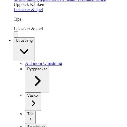
Upptäck Kånken
Leksaker & spel
Tips
Leksaker & spel
Utrustning
Allt inom Utrustning
Ryggsäckar
Väskor
Tält
Sovsäckar