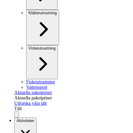
Klätterutrustning
Vinterutrustning
Fiskeutrustning
Vattensport
Aktuella paketpriser
Aktuella paketpriser
Utforska våra tält
Tält
Aktiviteter