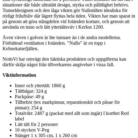
situationer där både ultralätt design, styrka och pålitlighet behövs.
Tunneldesignen och den låga vikten gör Nallotälten idealiska för
rörligt friluftsliv där lägret flyttas hela tiden. Vikten har man s
pa
rat in
på genom att göra stångdelen vid fotänden kortare, och genom att
använda en tunn och lätt yttertältsväv i Kerlon 1200.
Även väven i golven är lite tunnare än i de andra modellerna.
Förbättrad ventilation i fotänden. "Nallo" är en to
pp
i
Kebnekaisefjällen.
NotisVi har omvägt den faktiska produkten och u
pp
gifterna kan
därför skilja något från tillverkarens angivelser i vissa fall.
Viktinformation
Inner och yttertält: 1860 g
Tältbågar: 324 g
Pa
ckpåse: 49 g
Tillbehör (tex markpinnar, re
pa
rationskit och påsae för
pinnar): 254 g
Totalvikt: 2487 g (
pa
ckat med allt som ingår) I korthet Red
label
Lätt tält för 2
pe
rsoner
16 stycken V-
Pe
g
Stänger 1 x 305 cm, 1 x 260 cm