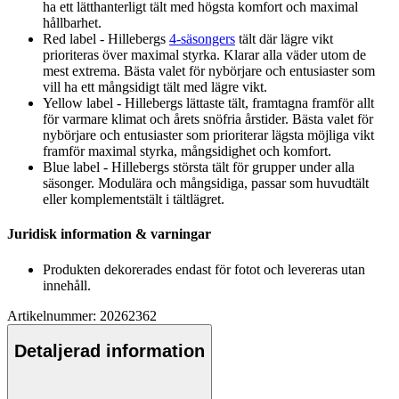
ha ett lätthanterligt tält med högsta komfort och maximal
hållbarhet.
Red label - Hillebergs
4-säsongers
tält där lägre vikt
prioriteras över maximal styrka. Klarar alla väder utom de
mest extrema. Bästa valet för nybörjare och entusiaster som
vill ha ett mångsidigt tält med lägre vikt.
Yellow label - Hillebergs lättaste tält, framtagna framför allt
för varmare klimat och årets snöfria årstider. Bästa valet för
nybörjare och entusiaster som prioriterar lägsta möjliga vikt
framför maximal styrka, mångsidighet och komfort.
Blue label - Hillebergs största tält för gru
pp
er under alla
säsonger. Modulära och mångsidiga,
pa
ssar som huvudtält
eller komplementstält i tältlägret.
Juridisk information & varningar
Produkten dekorerades endast för fotot och levereras utan
innehåll.
Artikelnummer: 20262362
Detaljerad information