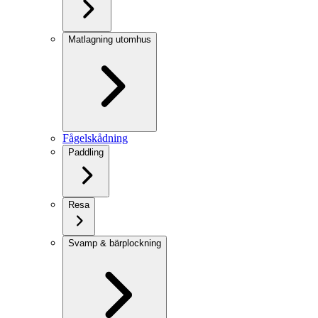
Matlagning utomhus
Fågelskådning
Paddling
Resa
Svamp & bärplockning