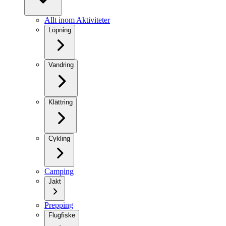
Allt inom Aktiviteter
Löpning
Vandring
Klättring
Cykling
Camping
Jakt
Prepping
Flugfiske