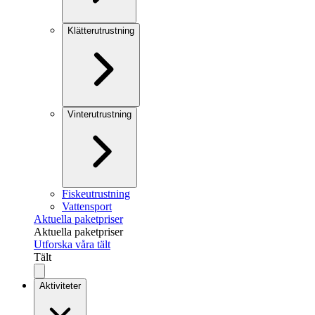
Klätterutrustning
Vinterutrustning
Fiskeutrustning
Vattensport
Aktuella paketpriser
Aktuella paketpriser
Utforska våra tält
Tält
Aktiviteter