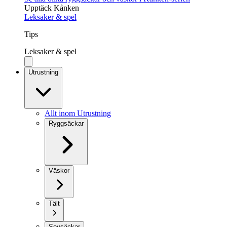
Upptäck Kånken
Leksaker & spel
Tips
Leksaker & spel
Utrustning
Allt inom Utrustning
Ryggsäckar
Väskor
Tält
Sovsäckar