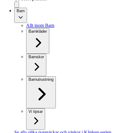
Barn
Allt inom Barn
Barnkläder
Barnskor
Barnutrustning
Vi tipsar
Se alla olika ryggsäckar och väskor i Kånken-serien