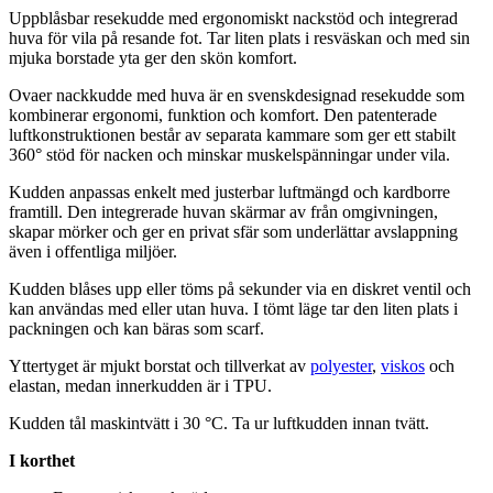
U
pp
blåsbar resekudde med ergonomiskt nackstöd och integrerad
huva för vila på resande fot. Tar liten plats i resväskan och med sin
mjuka borstade yta ger den skön komfort.
Ovaer nackkudde med huva är en svenskdesignad resekudde som
kombinerar ergonomi, funktion och komfort. Den
pa
tenterade
luftkonstruktionen består av se
pa
rata kammare som ger ett stabilt
360° stöd för nacken och minskar muskelspänningar under vila.
Kudden an
pa
ssas enkelt med justerbar luftmängd och kardborre
framtill. Den integrerade huvan skärmar av från omgivningen,
ska
pa
r mörker och ger en privat sfär som underlättar avsla
pp
ning
även i offentliga miljöer.
Kudden blåses u
pp
eller töms på sekunder via en diskret ventil och
kan användas med eller utan huva. I tömt läge tar den liten plats i
pa
ckningen och kan bäras som scarf.
Yttertyget är mjukt borstat och tillverkat av
polyester
,
viskos
och
elastan, medan innerkudden är i T
PU
.
Kudden tål maskintvätt i 30 °C. Ta ur luftkudden innan tvätt.
I korthet