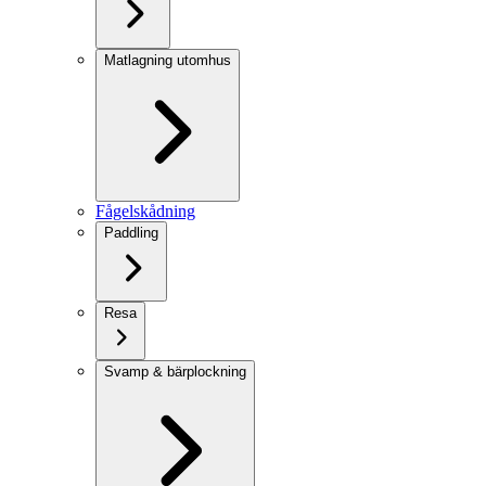
Matlagning utomhus
Fågelskådning
Paddling
Resa
Svamp & bärplockning