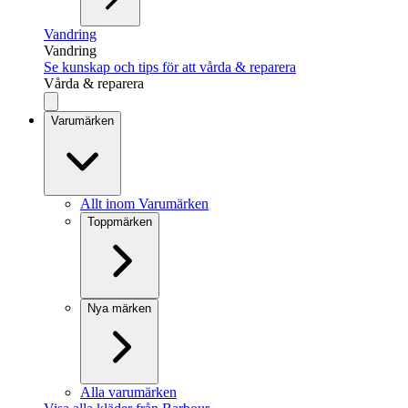
Vandring
Vandring
Se kunskap och tips för att vårda & reparera
Vårda & reparera
Varumärken
Allt inom Varumärken
Toppmärken
Nya märken
Alla varumärken