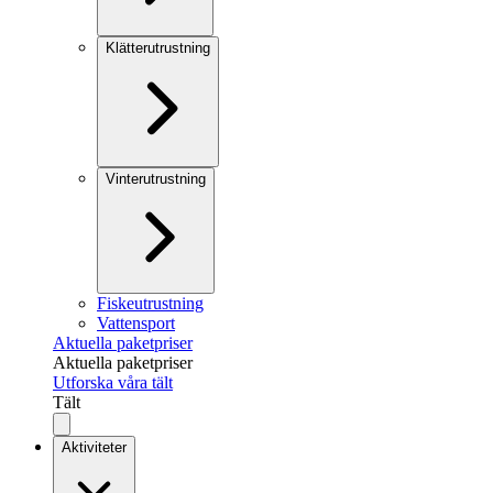
Klätterutrustning
Vinterutrustning
Fiskeutrustning
Vattensport
Aktuella paketpriser
Aktuella paketpriser
Utforska våra tält
Tält
Aktiviteter