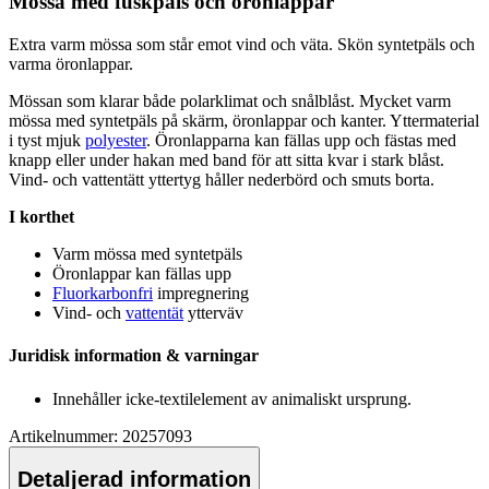
Mössa med fuskpäls och öronla
pp
ar
Extra varm mössa som står emot vind och väta. Skön syntetpäls och
varma öronla
pp
ar.
Mössan som klarar både polarklimat och snålblåst. Mycket varm
mössa med syntetpäls på skärm, öronla
pp
ar och kanter. Yttermaterial
i tyst mjuk
polyester
. Öronla
pp
arna kan fällas u
pp
och fästas med
kna
pp
eller under hakan med band för att sitta kvar i stark blåst.
Vind- och
vattentät
t yttertyg håller nederbörd och smuts borta.
I korthet
Varm mössa med syntetpäls
Öronla
pp
ar kan fällas u
pp
Fluorkarbonfri
impregnering
Vind- och
vattentät
ytterväv
Juridisk information & varningar
Innehåller icke-textilelement av animaliskt ursprung.
Artikelnummer: 20257093
Detaljerad information