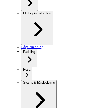
Matlagning utomhus
Fågelskådning
Paddling
Resa
Svamp & bärplockning