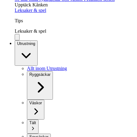
Upptäck Kånken
Leksaker & spel
Tips
Leksaker & spel
Utrustning
Allt inom Utrustning
Ryggsäckar
Väskor
Tält
Sovsäckar