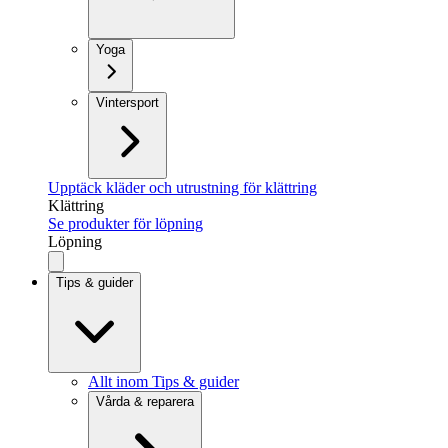
Yoga
Vintersport
Upptäck kläder och utrustning för klättring
Klättring
Se produkter för löpning
Löpning
Tips & guider
Allt inom Tips & guider
Vårda & reparera