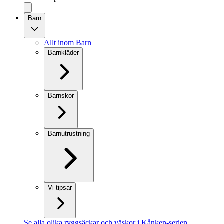
Barn
Allt inom Barn
Barnkläder
Barnskor
Barnutrustning
Vi tipsar
Se alla olika ryggsäckar och väskor i Kånken-serien