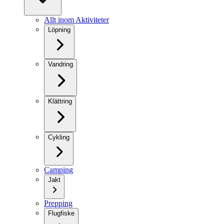
Allt inom Aktiviteter
Löpning
Vandring
Klättring
Cykling
Camping
Jakt
Prepping
Flugfiske