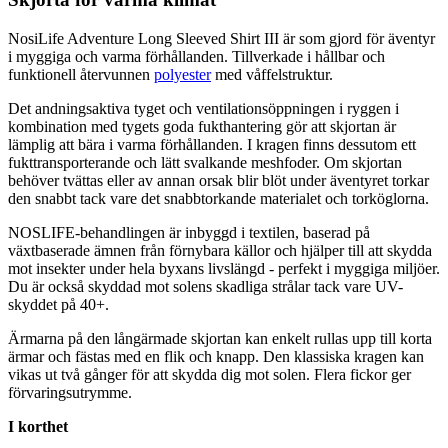
NosiLife Adventure Long Sleeved Shirt III är som gjord för äventyr
i myggiga och varma förhållanden. Tillverkade i hållbar och
funktionell återvunnen
polyester
med våffelstruktur.
Det andningsaktiva tyget och ventilationsö
pp
ningen i ryggen i
kombination med tygets goda fukthantering gör att skjortan är
lämplig att bära i varma förhållanden. I kragen finns dessutom ett
fukttransporterande och lätt svalkande meshfoder. Om skjortan
behöver tvättas eller av annan orsak blir blöt under äventyret torkar
den snabbt tack vare det snabbtorkande materialet och torköglorna.
NOSLIFE-behandlingen är inbyggd i textilen, baserad på
växtbaserade ämnen från förnybara källor och hjäl
pe
r till att skydda
mot insekter under hela byxans livslängd -
pe
rfekt i myggiga miljöer.
Du är också skyddad mot solens skadliga strålar tack vare UV-
skyddet på 40+.
Ärmarna på den långärmade skjortan kan enkelt r
ull
as u
pp
till korta
ärmar och fästas med en flik och kna
pp
. Den klassiska kragen kan
vikas ut två gånger för att skydda dig mot solen. Flera fickor ger
förvaringsutrymme.
I korthet