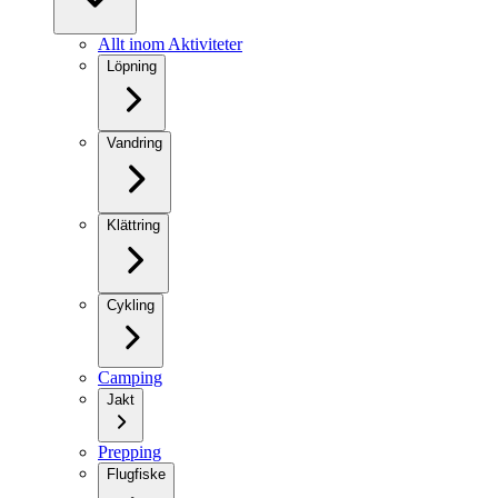
Allt inom Aktiviteter
Löpning
Vandring
Klättring
Cykling
Camping
Jakt
Prepping
Flugfiske