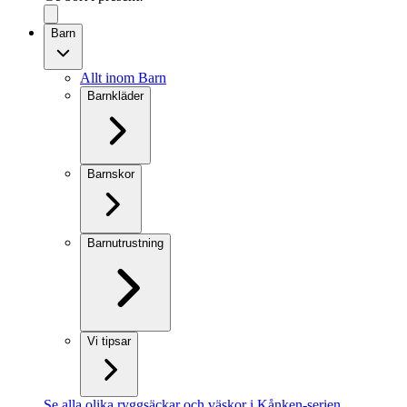
Barn
Allt inom Barn
Barnkläder
Barnskor
Barnutrustning
Vi tipsar
Se alla olika ryggsäckar och väskor i Kånken-serien