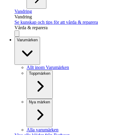
Vandring
Vandring
Se kunskap och tips för att vårda & reparera
Vårda & reparera
Varumärken
Allt inom Varumärken
Toppmärken
Nya märken
Alla varumärken