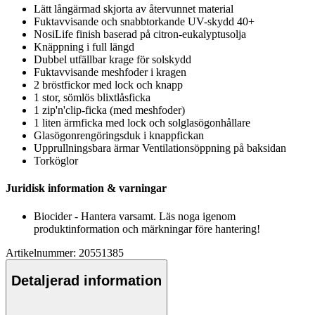
Lätt långärmad skjorta av återvunnet material
Fuktavvisande och snabbtorkande UV-skydd 40+
NosiLife finish baserad på citron-eukalyptusolja
Knä
pp
ning i f
ull
längd
Dubbel utfällbar krage för solskydd
Fuktavvisande meshfoder i kragen
2 bröstfickor med lock och kna
pp
1 stor, sömlös blixtlåsficka
1 zip'n'clip-ficka (med meshfoder)
1 liten ärmficka med lock och solglasögonhållare
Glasögonrengöringsduk i kna
pp
fickan
U
pp
r
ull
ningsbara ärmar Ventilationsö
pp
ning på baksidan
Torköglor
Juridisk information & varningar
Biocider - Hantera varsamt. Läs noga igenom
produktinformation och märkningar före hantering!
Artikelnummer: 20551385
Detaljerad information