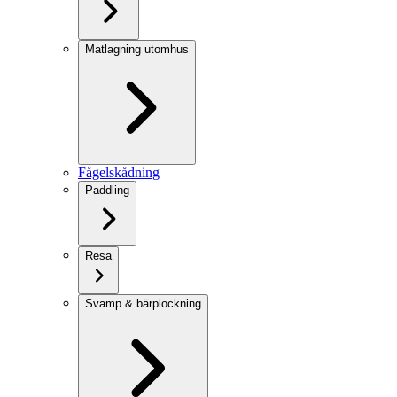
Matlagning utomhus
Fågelskådning
Paddling
Resa
Svamp & bärplockning