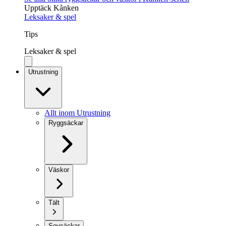
Upptäck Kånken
Leksaker & spel
Tips
Leksaker & spel
Utrustning
Allt inom Utrustning
Ryggsäckar
Väskor
Tält
Sovsäckar