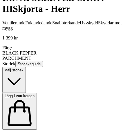
III
Skjorta - Herr
Ventilerande
Fuktavledande
Snabbtorkande
Uv-skydd
Skyddar mot
mygg
1 399 kr
Färg:
BLACK PEPPER
PARCHMENT
Storlek
Storleksguide
Välj storlek
Lägg i varukorgen