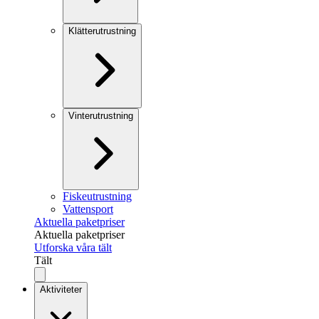
Klätterutrustning
Vinterutrustning
Fiskeutrustning
Vattensport
Aktuella paketpriser
Aktuella paketpriser
Utforska våra tält
Tält
Aktiviteter