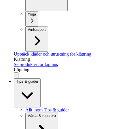
Yoga
Vintersport
Upptäck kläder och utrustning för klättring
Klättring
Se produkter för löpning
Löpning
Tips & guider
Allt inom Tips & guider
Vårda & reparera