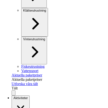
Klätterutrustning
Vinterutrustning
Fiskeutrustning
Vattensport
Aktuella paketpriser
Aktuella paketpriser
Utforska våra tält
Tält
Aktiviteter