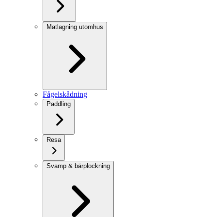
Matlagning utomhus
Fågelskådning
Paddling
Resa
Svamp & bärplockning