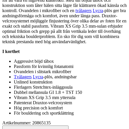
för att vara en high-end klättersko. Med sin böjda tåbox och
konstruktion som låter hälen sitta lägre får klättraren ökad känsla och
kontroll. Ovandelen i mikrofiber och en
tvålagers
Lycra
-plös ger bra
andningsförmåga och komfort, även under långa
pa
ss. Draxtor-
velcrosystemet möjliggör finjustering över olika delar av foten för en
exakt och stabil
pa
ssform. Vibram XS Grip 3.5 mm-sulan erbjuder
optimal friktion och gre
pp
på allt från vertikala leder till överhäng
och tekniska boulderproblem. En sko för dig som vill kombinera
teknisk prestanda med hög användarvänlighet.
I korthet
Aggressivt böjd tåbox
Pa
ssform för kvinnlig fotanatomi
Ovandelen i slitstark mikrofiber
Tvålagers
Lycra
-plös, andningsbar
Unlined konstruktion
Flerlagers
Stretch
tex-inläggssula
Dubbel mellansula GI 1.8 + TST 150
Vibram XS Grip 3.5 mm yttersula
Pa
tenterat Draxtor-velcrosystem
Hög precision och komfort
För bouldering och sportklättring
Artikelnummer: 20865135