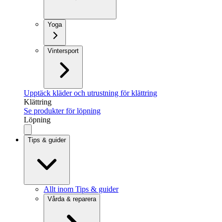
Yoga
Vintersport
Upptäck kläder och utrustning för klättring
Klättring
Se produkter för löpning
Löpning
Tips & guider
Allt inom Tips & guider
Vårda & reparera