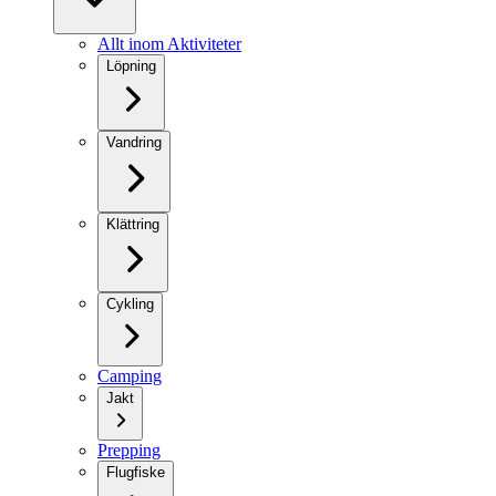
Allt inom Aktiviteter
Löpning
Vandring
Klättring
Cykling
Camping
Jakt
Prepping
Flugfiske