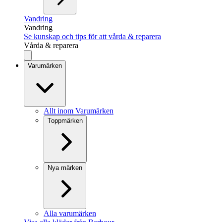
Vandring
Vandring
Se kunskap och tips för att vårda & reparera
Vårda & reparera
Varumärken
Allt inom Varumärken
Toppmärken
Nya märken
Alla varumärken