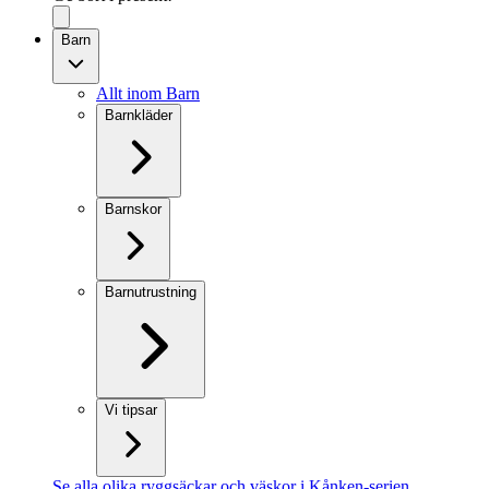
Barn
Allt inom Barn
Barnkläder
Barnskor
Barnutrustning
Vi tipsar
Se alla olika ryggsäckar och väskor i Kånken-serien