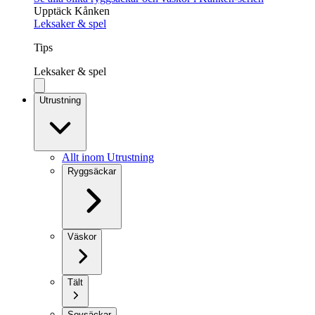
Upptäck Kånken
Leksaker & spel
Tips
Leksaker & spel
Utrustning
Allt inom Utrustning
Ryggsäckar
Väskor
Tält
Sovsäckar