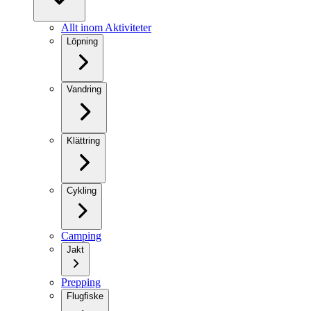
Allt inom Aktiviteter
Löpning
Vandring
Klättring
Cykling
Camping
Jakt
Prepping
Flugfiske