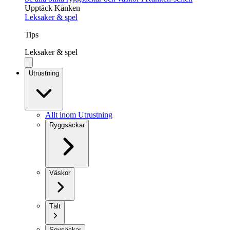
Upptäck Kånken
Leksaker & spel
Tips
Leksaker & spel
Utrustning
Allt inom Utrustning
Ryggsäckar
Väskor
Tält
Sovsäckar