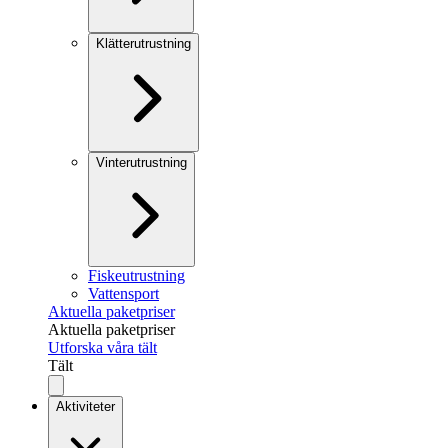
Klätterutrustning
Vinterutrustning
Fiskeutrustning
Vattensport
Aktuella paketpriser
Aktuella paketpriser
Utforska våra tält
Tält
Aktiviteter