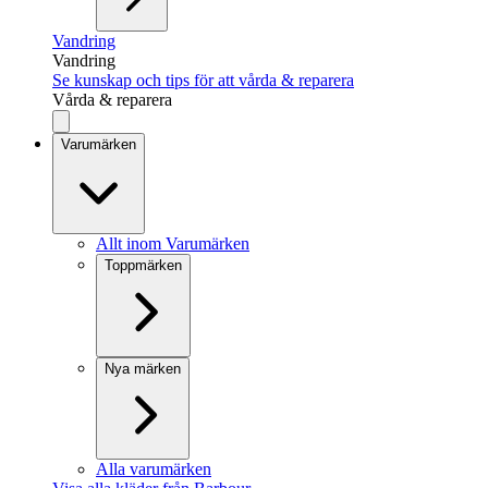
Vandring
Vandring
Se kunskap och tips för att vårda & reparera
Vårda & reparera
Varumärken
Allt inom Varumärken
Toppmärken
Nya märken
Alla varumärken