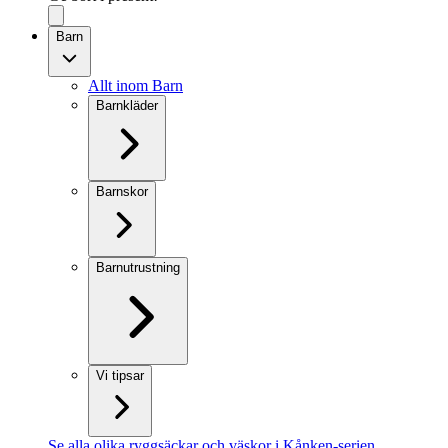
Barn
Allt inom Barn
Barnkläder
Barnskor
Barnutrustning
Vi tipsar
Se alla olika ryggsäckar och väskor i Kånken-serien