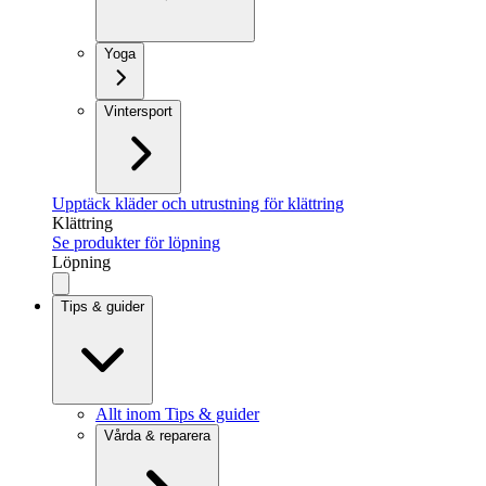
Yoga
Vintersport
Upptäck kläder och utrustning för klättring
Klättring
Se produkter för löpning
Löpning
Tips & guider
Allt inom Tips & guider
Vårda & reparera