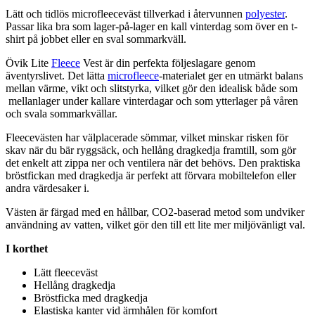
Lätt och tidlös
microfleece
väst tillverkad i återvunnen
polyester
.
Pa
ssar lika bra som lager-på-lager en kall vinterdag som över en t-
shirt på jobbet eller en sval sommarkväll.
Övik Lite
Fleece
Vest är din
pe
rfekta följeslagare genom
äventyrslivet. Det lätta
microfleece
-materialet ger en utmärkt balans
mellan värme, vikt och slitstyrka, vilket gör den idealisk både som
mellanlager under kallare vinterdagar och som ytterlager på våren
och svala sommarkvällar.
Fleece
västen har välplacerade sömmar, vilket minskar risken för
skav när du bär ryggsäck, och hellång dragkedja framtill, som gör
det enkelt att zi
pp
a ner och ventilera när det behövs. Den praktiska
bröstfickan med dragkedja är
pe
rfekt att förvara mobiltelefon eller
andra värdesaker i.
Västen är färgad med en hållbar, CO2-baserad metod som undviker
användning av vatten, vilket gör den till ett lite mer miljövänligt val.
I korthet
Lätt
fleece
väst
Hellång dragkedja
Bröstficka med dragkedja
Elastiska kanter vid ärmhålen för komfort