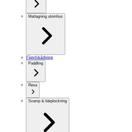
Matlagning utomhus
Fågelskådning
Paddling
Resa
Svamp & bärplockning